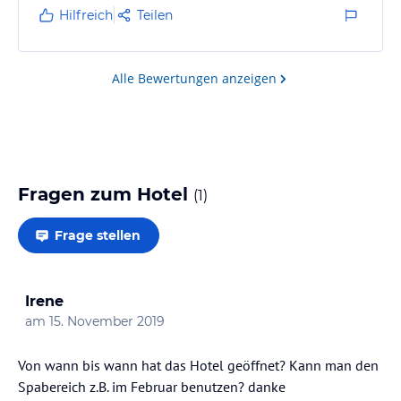
Das Frühstück war für italienische Verhältnisse sehr
Hilfreich
Teilen
gut und die Aussicht auf das Meer von der Terasse
war unschlagbar!
Das Hotel ist auch vom Bahnhof Tropea zu Fuß
Alle Bewertungen anzeigen
erreichbar und ist somit ideal, um sich andere Städte
anzuschauen. Verbindung zB. nach…
Fragen zum Hotel
(
1
)
Frage stellen
Irene
am
15. November 2019
Von wann bis wann hat das Hotel geöffnet? Kann man den
Spabereich z.B. im Februar benutzen? danke