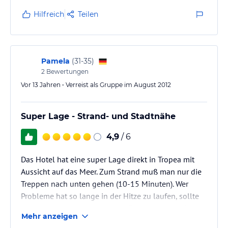
Bars, Restaurants und kleinen Geschäften etc. Zum
Hilfreich
Teilen
sehr schönen Strand bzw. zu den Stränden rund um
Tropea etwas schwerer bergab zu erreichen. Vielleicht
für Personen mit Gehbehinderungen etc. nicht ganz
ideal!
Pamela
(
31-35
)
Die…
2
Bewertungen
Vor 13 Jahren • Verreist als Gruppe im August 2012
Super Lage - Strand- und Stadtnähe
4,9
/ 6
Das Hotel hat eine super Lage direkt in Tropea mit
Aussicht auf das Meer. Zum Strand muß man nur die
Treppen nach unten gehen (10-15 Minuten). Wer
Probleme hat so lange in der Hitze zu laufen, sollte
sich ein anderes Hotel suchen. Für uns war es aber
Mehr anzeigen
perfekt.