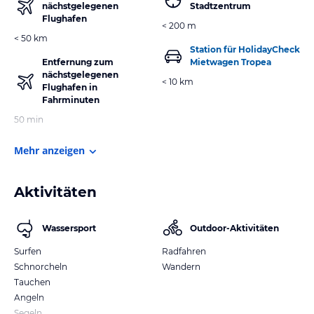
nächstgelegenen
Stadtzentrum
Flughafen
< 200 m
< 50 km
Station für HolidayCheck
Entfernung zum
Mietwagen Tropea
nächstgelegenen
< 10 km
Flughafen in
Fahrminuten
50 min
Mehr anzeigen
Aktivitäten
Wassersport
Outdoor-Aktivitäten
Surfen
Radfahren
Schnorcheln
Wandern
Tauchen
Angeln
Segeln