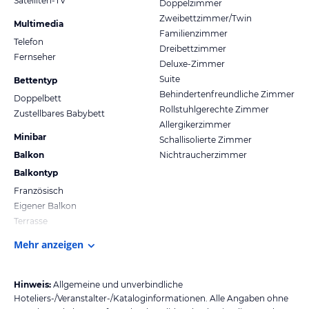
Satelliten-TV
Doppelzimmer
Zweibettzimmer/Twin
Multimedia
Familienzimmer
Telefon
Dreibettzimmer
Fernseher
Deluxe-Zimmer
Suite
Bettentyp
Behindertenfreundliche Zimmer
Doppelbett
Rollstuhlgerechte Zimmer
Zustellbares Babybett
Allergikerzimmer
Minibar
Schallisolierte Zimmer
Balkon
Nichtraucherzimmer
Balkontyp
Französisch
Eigener Balkon
Terrasse
Mehr anzeigen
Hinweis:
Allgemeine und unverbindliche
Hoteliers-/Veranstalter-/Kataloginformationen. Alle Angaben ohne