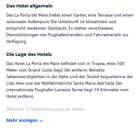
Das Hotel allgemein
Das La Porta del Mare bietet einen Garten, eine Terrasse und einen
saisonalen Außenpool. Die Unterkunft ist klimatisiert und
entspricht modernen Standards. Es stehen verschiedene
Dienstleistungen wie Flughafentransfers und Fahrradverleih zur
Verfügung.
Die Lage des Hotels
Das Hotel La Porta del Mare befindet sich in Tropea, etwa 500
Meter vom Strand Costa degli Dei entfernt. Beliebte
Sehenswürdigkeiten in der Nähe sind der Strand Acquamarina, der
Lido Alex und die Wallfahrtskirche Santa Maria dell'Isola. Der
internationale Flughafen Lamezia Terme liegt 59 Kilometer vom
Hotel entfernt.
Zimmer / Unterbringung im Hotel
Die Zimmer sind mit einem Kleiderschrank, einem Schreibtisch,
Mehr anzeigen
einem Flachbild-TV sowie einem eigenen Bad ausgestattet. Einige
Zimmer bieten einen Balkon und alle Zimmer verfügen über einen
Safe. WLAN ist in allen Bereichen kostenlos verfügbar und die