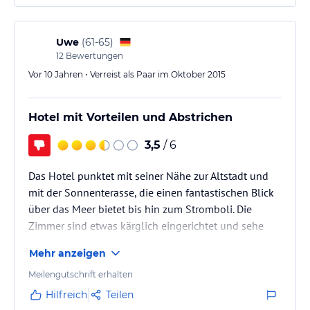
Uwe
(
61-65
)
12
Bewertungen
Vor 10 Jahren • Verreist als Paar im Oktober 2015
Hotel mit Vorteilen und Abstrichen
3,5
/ 6
Das Hotel punktet mit seiner Nähe zur Altstadt und
mit der Sonnenterasse, die einen fantastischen Blick
über das Meer bietet bis hin zum Stromboli. Die
Zimmer sind etwas kärglich eingerichtet und sehe
hellhörig. Das Frühstück ist eher karg und etwas für
Mehr anzeigen
Leute, die schon morgens gebratene Auberginen und
Zucchini mögen oder Kuchen und Marmelade. Käse
Meilengutschrift erhalten
und Salami sind eher Mangelware. Das Personal ist
Hilfreich
Teilen
freundlich.