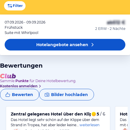
Filter
ab
512 €
07.09.2026 - 09.09.2026
Frühstück
2 ERW • 2 Nächte
Suite mit Whirlpool
Hotelangebote
ansehen
Bewertungen
Sammle
Punkte
für Deine Hotelbewertung.
Kostenlos anmelden
Bewerten
Bilder hochladen
Zentral gelegenes Hotel über den Klippen
5
/ 6
Hote
Das Hotel liegt sehr schön auf der Klippe über dem
Das H
Strand in Tropea, hat aber leider keine…
weiterlesen
mit d