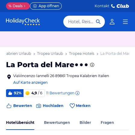
%
Deals
App öffnen
Kontakt
Hotel, Reiseziel
Kalabrien Urlaub
Tropea Urlaub
Tropea Hotels
La Porta del Mare
La Porta del Mare
ViaVincenzo Iannelli 26 89861 Tropea Kalabrien Italien
Auf Karte anzeigen
11
Bewertungen
92%
4,9
/ 6
Bewerten
Hochladen
Merken
Hotelübersicht
Bewertungen
Bilder
Fragen