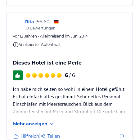
Für junge Leute, die Trubel mögen, ist das Hotel nicht
schlecht. Für ältere Herrschaften ist es weni9ger…
Rita
(
56-60
)
10
Bewertungen
Vor 12 Jahren • Alleinreisend im Juni 2014
Verifizierter Aufenthalt
Dieses Hotel ist eine Perle
6
/ 6
Ich habe mich selten so wohl in einem Hotel gefühlt.
Es hat einfach alles gestimmt. Sehr nettes Personal.
Einschlafen mit Meeresrauschen. Blick aus dem
Zimmerfenster auf Meer und Stromboli. Die gute Lage
sowohl zum Strand als auch zum centro storico. Das
Mehr anzeigen
für italienische Verhältnisse unschlagbare Frühstück
auf einer Dachterrasse, die einem den Atem
Hilfreich
Teilen