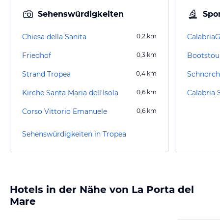
Sehenswürdigkeiten
Spor
Chiesa della Sanita
0,2
km
Calabria
Friedhof
0,3
km
Bootstou
Strand Tropea
0,4
km
Schnorch
Kirche Santa Maria dell'Isola
0,6
km
Corso Vittorio Emanuele
0,6
km
Sehenswürdigkeiten in Tropea
Hotels in der Nähe von La Porta del
Mare