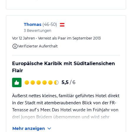
verschlägt. Und allem voran: ein Gastgeber
Domenico, für den seine Gäste Freunde sind.
Thomas
(
46-50
)
3
Bewertungen
Vor 12 Jahren • Verreist als Paar im September 2013
Verifizierter Aufenthalt
Europäische Karibik mit Süditaliensichen
Flair
5,5
/ 6
Äußerst nettes kleines, familiär geführtes Hotel direkt
in der Stadt mit atemberaubenden Blick von der FR-
Terrasse auf´s Meer. Das Hotel wurde im Frühjahr von
drei jungen Brüdern übernommen und wird sehr
zuvorkommend und freundlich geführt. Nur wenige
Mehr anzeigen
Minuten zum historischen Altstadtzentrum mit vielen