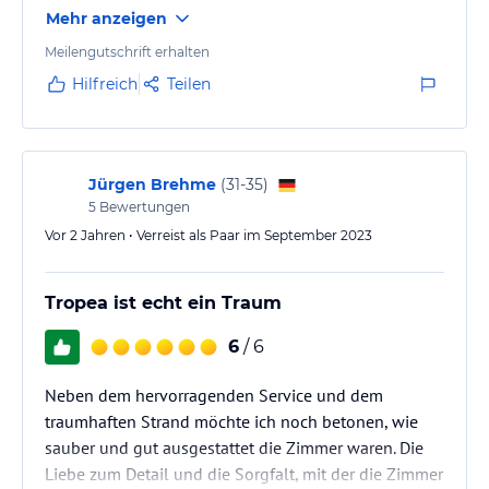
entspannen. Wer Tropea besucht, sollte diese
Mehr anzeigen
Unterkunft buchen. Tropea hat in der Vergangenheit
in Italien einen Preis als das schönste Dorf in Italien
Meilengutschrift erhalten
gewonnen. Vor der Unterkunft sind kostenlose
Hilfreich
Teilen
Parkmöglichkeiten vorhanden. Die Unterkunft ist vom
Flughafen Lamezia Terme ( SUF) mit dem Bus zum
Bahnhof Lamezia Terme Central…
Jürgen Brehme
(
31-35
)
5
Bewertungen
Vor 2 Jahren • Verreist als Paar im September 2023
Tropea ist echt ein Traum
6
/ 6
Neben dem hervorragenden Service und dem
traumhaften Strand möchte ich noch betonen, wie
sauber und gut ausgestattet die Zimmer waren. Die
Liebe zum Detail und die Sorgfalt, mit der die Zimmer