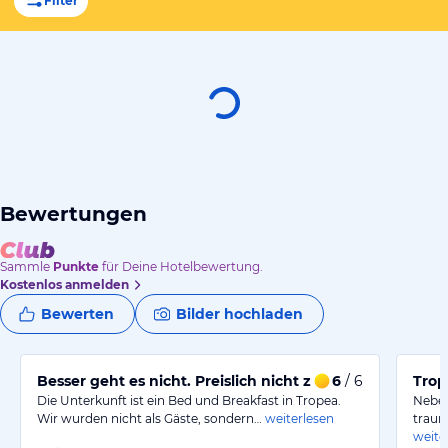
Filter
Bewertungen
Sammle
Punkte
für Deine Hotelbewertung.
Kostenlos anmelden
Bewerten
Bilder hochladen
Besser geht es nicht. Preislich nicht zu schlagen.
6
/ 6
Trop
Die Unterkunft ist ein Bed und Breakfast in Tropea.
Neben
Wir wurden nicht als Gäste, sondern…
weiterlesen
traum
weite