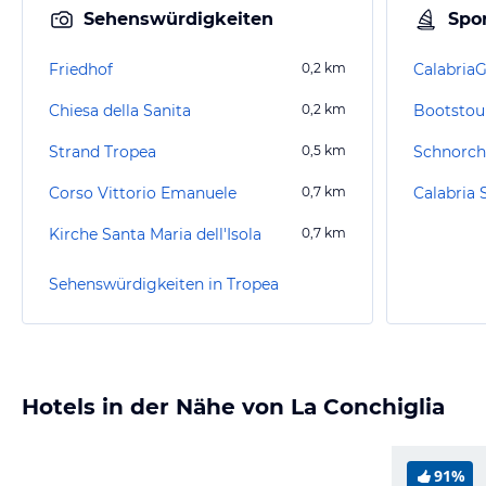
Sehenswürdigkeiten
Spor
Friedhof
0,2
km
Calabria
Chiesa della Sanita
0,2
km
Bootstou
Strand Tropea
0,5
km
Schnorch
Corso Vittorio Emanuele
0,7
km
Kirche Santa Maria dell'Isola
0,7
km
Sehenswürdigkeiten in Tropea
Hotels in der Nähe von La Conchiglia
91%