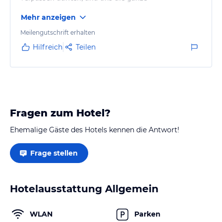
Aufmerksamkeit der Welt geschenkt. Sie brachten uns
Mehr anzeigen
bei der Abreise zum Flughafen.
Meilengutschrift erhalten
Hilfreich
Teilen
Fragen zum Hotel?
Ehemalige Gäste des Hotels kennen die Antwort!
Frage stellen
Hotelausstattung Allgemein
WLAN
Parken