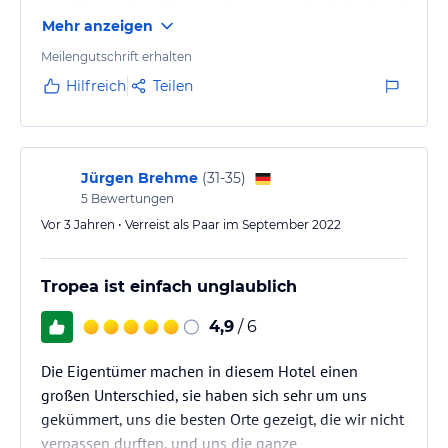
gereinigt und gepflegt wurden, waren beeindruckend.
Mehr anzeigen
Auch die Lage des Hotels war ideal – ruhig und
dennoch zentral, sodass man schnell zu den
Meilengutschrift erhalten
wichtigsten Sehenswürdigkeiten und Restaurants
Hilfreich
Teilen
gelangen konnte.
Jürgen Brehme
(
31-35
)
5
Bewertungen
Vor 3 Jahren • Verreist als Paar im September 2022
Tropea ist einfach unglaublich
4,9
/ 6
Die Eigentümer machen in diesem Hotel einen
großen Unterschied, sie haben sich sehr um uns
gekümmert, uns die besten Orte gezeigt, die wir nicht
verpassen durften, und uns die ganze