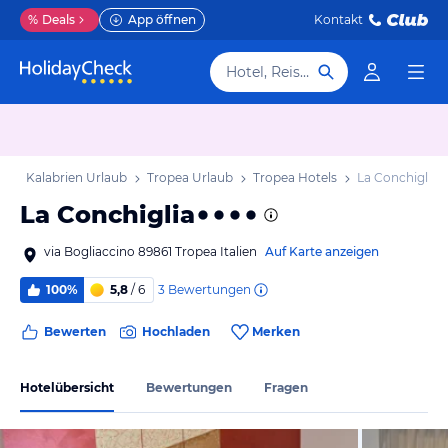
%
Deals
App öffnen
Kontakt
Hotel, Reiseziel
ub
Kalabrien Urlaub
Tropea Urlaub
Tropea Hotels
La Conchiglia
La Conchiglia
via Bogliaccino 89861 Tropea Italien
Auf Karte anzeigen
3
Bewertungen
100%
5,8
/ 6
Bewerten
Hochladen
Merken
Hotelübersicht
Bewertungen
Fragen