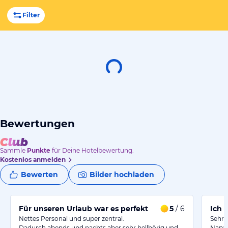
Filter
Bewertungen
Sammle
Punkte
für Deine Hotelbewertung.
Kostenlos anmelden
Bewerten
Bilder hochladen
Für unseren Urlaub war es perfekt
5
/ 6
Ich 
Nettes Personal und super zentral.
Sehr 
Dadurch abends und nachts aber sehr hellhörig und…
Napa.