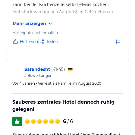
kann bei der Küchenzeile selbst etwas kochen,
Frühstück wird (gegen Aufpreis) im Café nebenan
angeboten. Durch die grosse Auswahl an Restaurants
Mehr anzeigen
in der Nähe besteht aber immer die Möglichkeit,
"auswärts" zu essen. Zentral gelegen, man kann
Meilengutschrift erhalten
praktisch alles zu Fuss erreichen.
Hilfreich
Teilen
Sarahdesht
(
41-45
)
5
Bewertungen
Vor 4 Jahren • Verreist als Familie im August 2020
Sauberes zentrales Hotel dennoch ruhig
gelegen!
6
/ 6
Sehr saubere und schickes Hotel. Vom Zimmer direkt