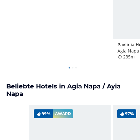
Agia Napa 
235m
Beliebte Hotels in Agia Napa / Ayia
Napa
99%
97%
AWARD