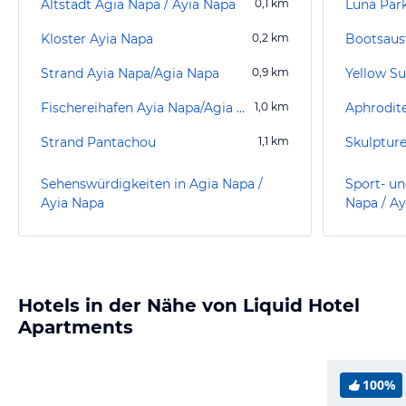
Altstadt Agia Napa / Ayia Napa
0,1
km
Luna Par
Kloster Ayia Napa
0,2
km
Bootsaus
Strand Ayia Napa/Agia Napa
0,9
km
Yellow S
Fischereihafen Ayia Napa/Agia Napa
1,0
km
Aphrodite
Strand Pantachou
1,1
km
Skulptur
Sehenswürdigkeiten in Agia Napa /
Sport- un
Ayia Napa
Napa / Ay
Hotels in der Nähe von Liquid Hotel
Apartments
100%