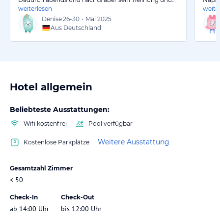
weiterlesen
weite
Denise
26-30
•
Mai 2025
Aus Deutschland
Hotel allgemein
Beliebteste Ausstattungen:
Wifi kostenfrei
Pool verfügbar
Weitere Ausstattung
Kostenlose Parkplätze
Gesamtzahl Zimmer
< 50
Check-In
Check-Out
ab 14:00 Uhr
bis 12:00 Uhr