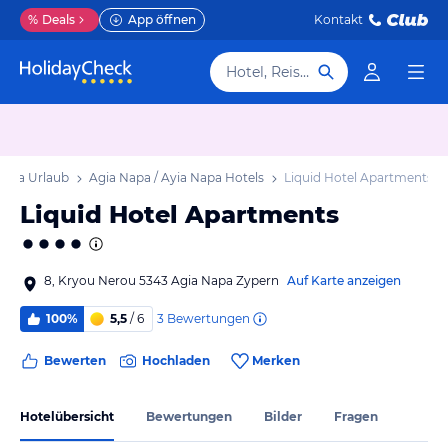
%
Deals
App öffnen
Kontakt
Hotel, Reiseziel
Napa Urlaub
Agia Napa / Ayia Napa Hotels
Liquid Hotel Apartments
Liquid Hotel Apartments
8, Kryou Nerou 5343 Agia Napa Zypern
Auf Karte anzeigen
3
Bewertungen
100%
5,5
/ 6
Bewerten
Hochladen
Merken
Hotelübersicht
Bewertungen
Bilder
Fragen