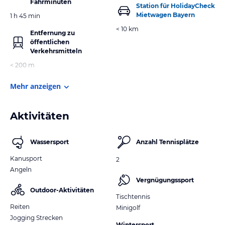
Fahrminuten
Station für HolidayCheck
Mietwagen Bayern
1 h 45 min
< 10 km
Entfernung zu
öffentlichen
Verkehrsmitteln
< 200 m
Mehr anzeigen
Aktivitäten
Wassersport
Anzahl Tennisplätze
Kanusport
2
Angeln
Vergnügungssport
Outdoor-Aktivitäten
Tischtennis
Reiten
Minigolf
Jogging Strecken
Wintersport