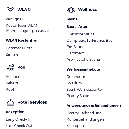
WLAN
Wellness
Verfügbar
Sauna
Kostenloser WLAN-
Sauna Arten
Internetzugang inklusive
Finnische Sauna
WLAN Kostenfrei
Dampfbad/Türkisches Bad
Bio-Sauna
Gesamtes Hotel
Hammam
Zimmer
Aromastoffe Sauna
Pool
Wellnessangebote
Innenpool
Ruheraum
beheizt
Solarium
Pool
Spa & Wellnesscenter
Beauty Salon
Hotel Services
Anwendungen/Behandlungen
Rezeption
Beauty-Behandlung
Early Check-In
Körperbehandlungen
Late Check Out
Massagen