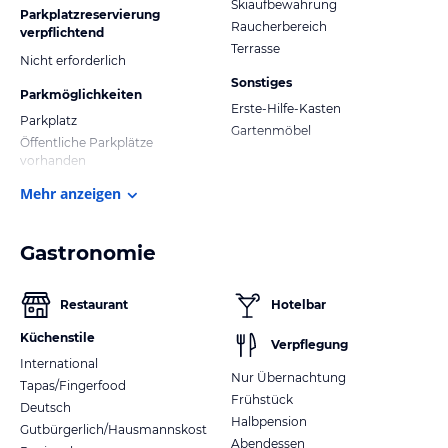
Skiaufbewahrung
Parkplatzreservierung
Raucherbereich
verpflichtend
Terrasse
Nicht erforderlich
Sonstiges
Parkmöglichkeiten
Erste-Hilfe-Kasten
Parkplatz
Gartenmöbel
Öffentliche Parkplätze
vorhanden
Mehr anzeigen
Gastronomie
Restaurant
Hotelbar
Küchenstile
Verpflegung
International
Nur Übernachtung
Tapas/Fingerfood
Frühstück
Deutsch
Halbpension
Gutbürgerlich/Hausmannskost
Abendessen