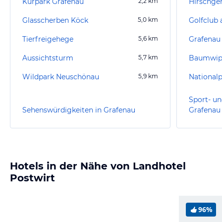
Kurpark Grafenau
2,2
km
Hirschge
Glasscherben Köck
5,0
km
Golfclub
Tierfreigehege
5,6
km
Grafenau
Aussichtsturm
5,7
km
Wildpark Neuschönau
5,9
km
National
Sport- un
Sehenswürdigkeiten in Grafenau
Grafenau
Hotels in der Nähe von Landhotel
Postwirt
96%