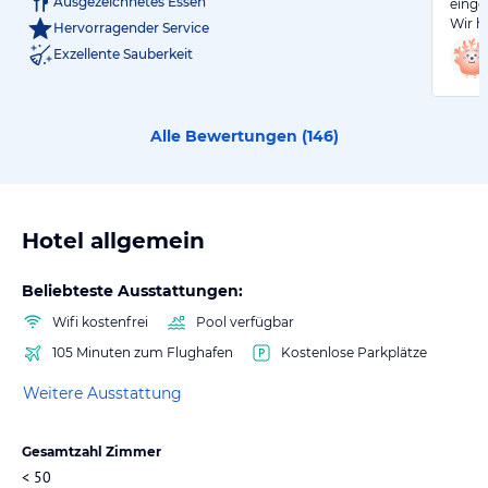
Ausgezeichnetes Essen
einge
Wir h
Hervorragender Service
Exzellente Sauberkeit
Alle Bewertungen (
146
)
Hotel allgemein
Beliebteste Ausstattungen:
Wifi kostenfrei
Pool verfügbar
105 Minuten zum Flughafen
Kostenlose Parkplätze
Weitere Ausstattung
Gesamtzahl Zimmer
< 50