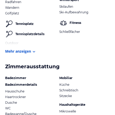
Radfahren
Skilaufen
Wandern
Ski-Aufbewahrung
Golfplatz
Fitness
Tennisplatz
Schließfächer
Tennisplatzdetails
Outdoor
Mehr anzeigen
Zimmerausstattung
Badezimmer
Mobiliar
Badezimmerdetails
Küche
Schreibtisch
Hausschuhe
Sitzecke
Haartrockner
Dusche
Haushaltsgeräte
WC
Mikrowelle
Badewanne/Dusche