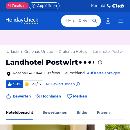
%
Deals
App öffnen
Kontakt
Hotel, Reiseziel
ern Urlaub
Grafenau Urlaub
Grafenau Hotels
Landhotel Postwirt
Landhotel Postwirt
Rosenau 48 94481 Grafenau Deutschland
Auf Karte anzeigen
146
Bewertungen
99%
5,9
/ 6
Bewerten
Hochladen
Merken
Hotelübersicht
Bewertungen
Bilder
Fragen