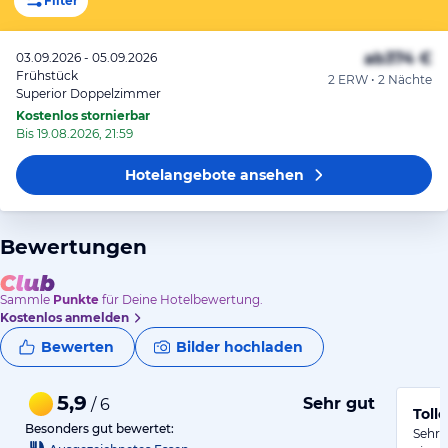
Filter
ab
374 €
03.09.2026 - 05.09.2026
Frühstück
2 ERW • 2 Nächte
Superior Doppelzimmer
Kostenlos stornierbar
Bis 19.08.2026, 21:59
Hotelangebote
ansehen
Bewertungen
Sammle
Punkte
für Deine Hotelbewertung.
Kostenlos anmelden
Bewerten
Bilder hochladen
5,9
Sehr gut
/ 6
Toll
Besonders gut bewertet:
Sehr 