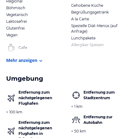
Regional
Gehobene Küche
Böhmisch
Begrüßungsgetränk
Vegetarisch
A la Carte
Laktosefrei
Spezielle Diät-Menüs (auf
Glutenfrei
Anfrage)
Vegan
Lunchpakete
Allergiker Speisen
Cafe
Mehr anzeigen
Umgebung
Entfernung zum
Entfernung zum
nächstgelegenen
Stadtzentrum
Flughafen
< 1 km
> 100 km
Entfernung zur
Entfernung zum
Autobahn
nächstgelegenen
< 50 km
Flughafen in