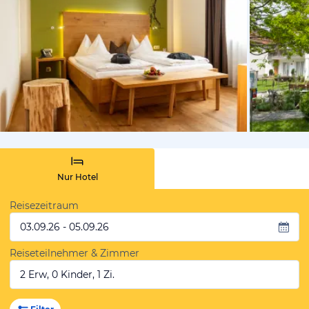
vom Hotelie
Nur Hotel
Reisezeitraum
03.09.26 - 05.09.26
Reiseteilnehmer & Zimmer
2 Erw, 0 Kinder, 1 Zi.