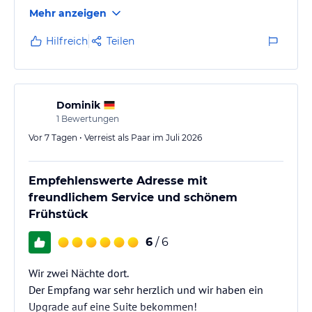
Die Damen an der Rezeption waren jederzeit sehr
Mehr anzeigen
hilfsbereit und mega höflich! Auch beim Frühstück
wurde ich sehr herzlich empfangen! Es gab alles was
Hilfreich
Teilen
das Herz begehrt und einmal sogar ein Sektfrühstück
🥰
Ich hatte nur mit Frühstück gebucht und ging abends
ins Restaurants à la carte Essen- es hat hervorragend
Dominik
geschmeckt. Am 1. Abend saß ich in der…
1
Bewertungen
Vor 7 Tagen • Verreist als Paar im Juli 2026
Empfehlenswerte Adresse mit
freundlichem Service und schönem
Frühstück
6
/ 6
Wir zwei Nächte dort.
Der Empfang war sehr herzlich und wir haben ein
Upgrade auf eine Suite bekommen!