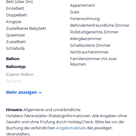
Bett (über 2m)
Appartement
Einzelbett
Suite
Doppelbett
Ferienwohnung
Kingsize
Behindertenfreundliche Zimmer
Zustellbares Babybett
Rollstuhlgerechte Zimmer
Queensize
Allergikerzimmer
Zustellbett
Schallisolierte Zimmer
Schlafsofa
Nichtraucherzimmer
Balkon
Familienzimmer mit zwei
Räumen
Balkontyp
Eigener Balkon
Terrasse
Mehr anzeigen
Hinweis:
Allgemeine und unverbindliche
Hoteliers-/Veranstalter-/Kataloginformationen. Alle Angaben ohne
Gewähr und ohne Prüfung durch HolidayCheck. Bitte lies vor der
Buchung die verbindlichen
Angebotsdetails
des jeweiligen
Veranstalters.