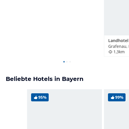
Grafenau,
1,3km
Beliebte Hotels in Bayern
95%
99%