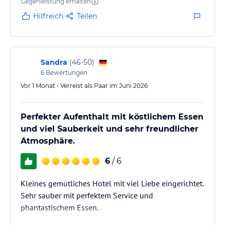
angeschaut, Toll
Gegenleistung erhalten
schnuppern.
Hilfreich
Teilen
Kulturelle Highlights erwarten Sie in der Dreiflüsse-Stadt Passau
oder lernen Sie Land und Leute im Böhmerwald (CZ) näher
kennen.
Sonstige Einrichtungen und Services
Sandra
(
46-50
)
6
Bewertungen
Der Wellnessbereich mit Hallenbad, Finnische Sauna, Biosauna
(Farblicht), Aromadampfbad und Ruheraum wird Sie begeistern. In
Vor 1 Monat • Verreist als Paar im Juni 2026
der Vitaloase können Sie bei wohltuenden Massagen, Beauty- und
Wellnessbehandlungen entspannen.
Perfekter Aufenthalt mit köstlichem Essen
Hinweis:
Allgemeine und unverbindliche
und viel Sauberkeit und sehr freundlicher
Hoteliers-/Veranstalter-/Kataloginformationen. Alle Angaben
Atmosphäre.
ohne Gewähr und ohne Prüfung durch HolidayCheck. Bitte
lies vor der Buchung die verbindlichen
Angebotsdetails
des
6
/ 6
jeweiligen Veranstalters.
Kleines gemütliches Hotel mit viel Liebe eingerichtet.
Sehr sauber mit perfektem Service und
phantastischem Essen.