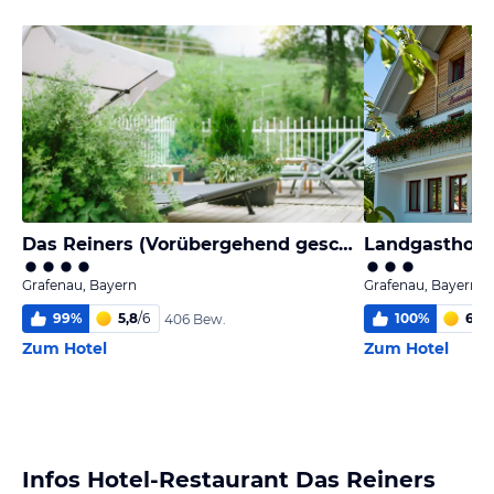
Das Reiners (Vorübergehend geschlossen)
Landgasthof 
Grafenau, Bayern
Grafenau, Bayern
99
%
5,8
/
6
100
%
6,0
/
406 Bew.
Zum Hotel
Zum Hotel
Infos Hotel-Restaurant Das Reiners