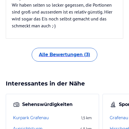
Wir haben selten so lecker gegessen, die Portionen
sind groß und ausserdem ist es relativ günstig. Hier
wird sogar das Eis noch selbst gemacht und das
schmeckt man auch ;-)
Alle Bewertungen (3)
Interessantes in der Nähe
Sehenswürdigkeiten
Spor
Kurpark Grafenau
Grafenau
1,5
km
Aussichtsturm
Hirschge
4,5
km