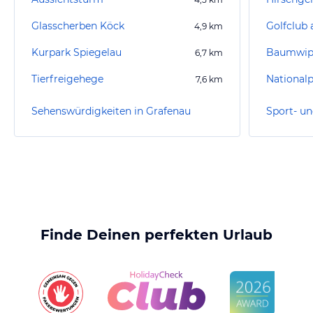
Glasscherben Köck
Golfclub
4,9
km
Kurpark Spiegelau
6,7
km
Tierfreigehege
National
7,6
km
Sehenswürdigkeiten in Grafenau
Finde Deinen perfekten Urlaub