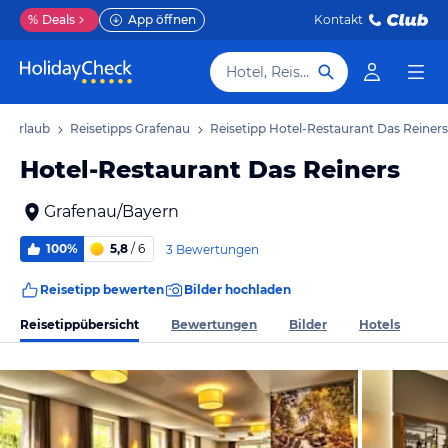
%
Deals
App öffnen
Kontakt
Hotel, Reiseziel
u Urlaub
Reisetipps Grafenau
Reisetipp Hotel-Restaurant Das Reiners
Hotel-Restaurant Das Reiners
Grafenau/Bayern
100%
5,8
/ 6
3 Bewertungen
Reisetipp bewerten
Bilder hochladen
Reisetippübersicht
Bewertungen
Bilder
Hotels