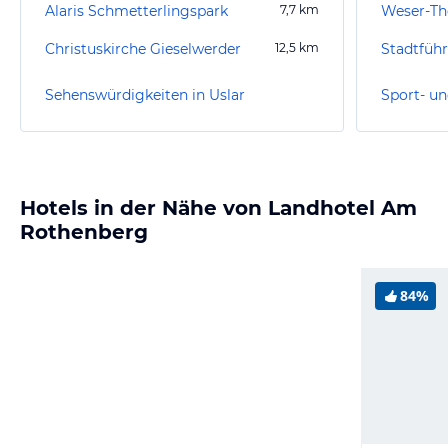
Alaris Schmetterlingspark
7,7
km
Weser-T
Christuskirche Gieselwerder
12,5
km
Stadtfüh
Sehenswürdigkeiten in Uslar
Sport- un
Hotels in der Nähe von Landhotel Am
Rothenberg
84%