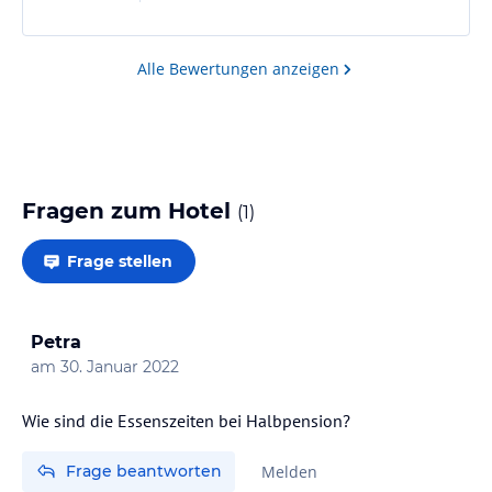
Man sieht sich nur 1 - 2x im Jahr, bei tollem Essen im
Kreise lieber Menschen, und da schliesse ich das
ganze Team vom Hotel und Dirk mit ein!
Alle Bewertungen anzeigen
Fragen zum Hotel
(
1
)
Frage stellen
Petra
am
30. Januar 2022
Wie sind die Essenszeiten bei Halbpension?
Frage beantworten
Melden