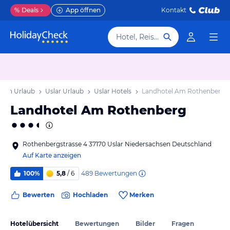
%
Deals
App öffnen
Kontakt
Hotel, Reiseziel
hsen Urlaub
Uslar Urlaub
Uslar Hotels
Landhotel Am Rothenberg
Landhotel Am Rothenberg
Rothenbergstrasse 4 37170 Uslar Niedersachsen Deutschland
Auf Karte anzeigen
489
Bewertungen
100%
5,8
/ 6
Bewerten
Hochladen
Merken
Hotelübersicht
Bewertungen
Bilder
Fragen