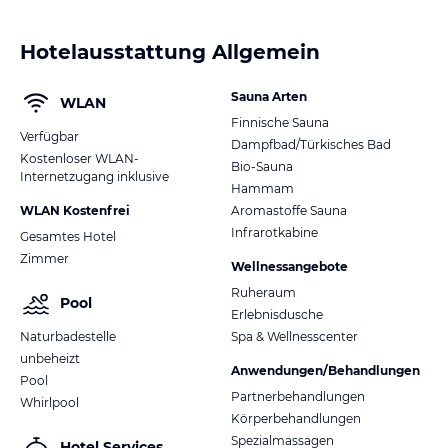
Hotelausstattung Allgemein
Sauna Arten
WLAN
Finnische Sauna
Verfügbar
Dampfbad/Türkisches Bad
Kostenloser WLAN-
Bio-Sauna
Internetzugang inklusive
Hammam
WLAN Kostenfrei
Aromastoffe Sauna
Infrarotkabine
Gesamtes Hotel
Zimmer
Wellnessangebote
Ruheraum
Pool
Erlebnisdusche
Naturbadestelle
Spa & Wellnesscenter
unbeheizt
Anwendungen/Behandlungen
Pool
Partnerbehandlungen
Whirlpool
Körperbehandlungen
Spezialmassagen
Hotel Services