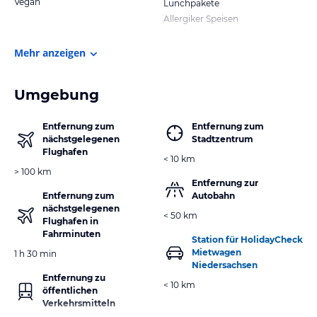
Vegan
Lunchpakete
Allergiker Speisen
Mehr anzeigen
Umgebung
Entfernung zum
Entfernung zum
nächstgelegenen
Stadtzentrum
Flughafen
< 10 km
> 100 km
Entfernung zur
Entfernung zum
Autobahn
nächstgelegenen
< 50 km
Flughafen in
Fahrminuten
Station für HolidayCheck
Mietwagen
1 h 30 min
Niedersachsen
Entfernung zu
< 10 km
öffentlichen
Verkehrsmitteln