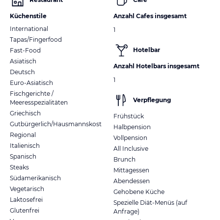
Küchenstile
Anzahl Cafes insgesamt
International
1
Tapas/Fingerfood
Hotelbar
Fast-Food
Asiatisch
Anzahl Hotelbars insgesamt
Deutsch
1
Euro-Asiatisch
Fischgerichte /
Verpflegung
Meeresspezialitäten
Griechisch
Frühstück
Gutbürgerlich/Hausmannskost
Halbpension
Regional
Vollpension
Italienisch
All Inclusive
Spanisch
Brunch
Steaks
Mittagessen
Südamerikanisch
Abendessen
Vegetarisch
Gehobene Küche
Laktosefrei
Spezielle Diät-Menüs (auf
Glutenfrei
Anfrage)