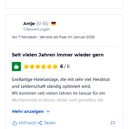
buchen: die besondere Buserkundungstour im
Doppeldecker. Höchst interessanter Spaß mit
Highlights. Auch die übrigen Freizeitangebote lohnen
sich.
Antje
(
51-55
)
5
Bewertungen
Vor 7 Monaten • Verreist als Paar im Januar 2026
Seit vielen Jahren immer wieder gern
6
/ 6
Großartige Hotelanlage, die mit sehr viel Herzblut
und Leidenschaft ständig optimiert wird.
Wir kommen seit vielen Jahren im Januar für ein
Wochenende in dieses Hotel und genießen die
Atmosphäre sehr.
Mehr anzeigen
Hilfreich
Teilen