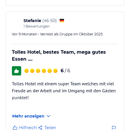
Stefanie
(
46-50
)
1
Bewertungen
Vor 9 Monaten • Verreist als Gruppe im Oktober 2025
Tolles Hotel, bestes Team, mega gutes
Essen ....
6
/ 6
Tolles Hotel mit einem super Team welches mit viel
Freude an der Arbeit und im Umgang mit den Gästen
punktet!
Wir waren zum 12. Mal dort und werden wieder
Mehr anzeigen
kommen. Linedance Wichenende mit Dirk ist ein
wenig wie Weihnachten mit der Familie.
Hilfreich
Teilen