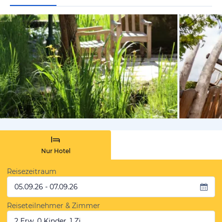
vom Hotelie
Nur Hotel
Reisezeitraum
05.09.26 - 07.09.26
Reiseteilnehmer & Zimmer
2 Erw, 0 Kinder, 1 Zi.