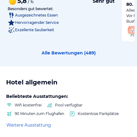
5,8
Sehr gut
/ 6
80. 
Besonders gut bewertet:
Alles 
Ausgezeichnetes Essen
Wir h
Busfa
Hervorragender Service
Exzellente Sauberkeit
Alle Bewertungen (
489
)
Hotel allgemein
Beliebteste Ausstattungen:
Wifi kostenfrei
Pool verfügbar
90 Minuten zum Flughafen
Kostenlose Parkplätze
Weitere Ausstattung