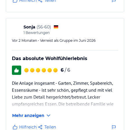
Hilfreich
Teilen
Rest des Küchenpersonals sollten eine eigene
Unterhaltungsshow bekommen😉. Das einzige was
noch zu verbessern ginge wären die Komfortzimmer
im 80iger Jahre Charme,…
Sonja
(
56-60
)
1
Bewertungen
Vor 2 Monaten • Verreist als Gruppe im Juni 2026
Das absolute Wohlfühlerlebnis
6
/ 6
Die Anlage insgesamt - Garten, Zimmer, Spabereich,
Essensräume - ist sehr schön, gepflegt und mit viel
Liebe zum Detail hergerichtet/betreut. Lecker
umpfangreiches Essen. Die betreibende Familie wie
auch die Mitarbeiter/-innen sind sehr freundlich und
Mehr anzeigen
auch lustig. Insbesondere die Söhne machen das i-
Tüpfelchen aus. Sehr zu empfehlen und unbedingt zu
Hilfreich
Teilen