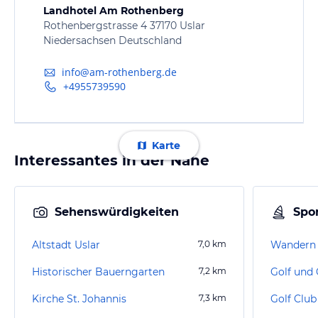
Landhotel Am Rothenberg
Rothenbergstrasse 4 37170 Uslar
Niedersachsen Deutschland
info@am-rothenberg.de
+4955739590
Karte
Interessantes in der Nähe
Sehenswürdigkeiten
Spor
Altstadt Uslar
7,0
km
Wandern
Historischer Bauerngarten
7,2
km
Kirche St. Johannis
7,3
km
Golf Club