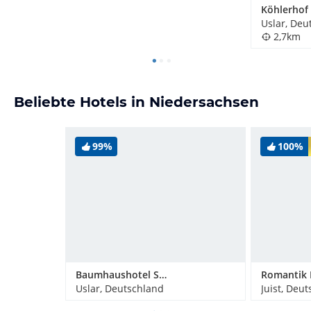
Köhlerhof
Uslar, Deu
2,7km
Beliebte Hotels in Niedersachsen
99%
100%
Baumhaushotel Solling
Uslar, Deutschland
Juist, Deu