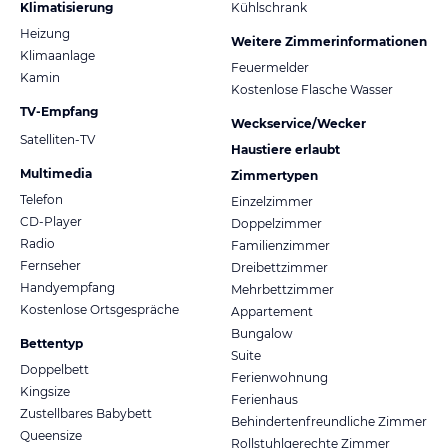
Klimatisierung
Kühlschrank
Heizung
Weitere Zimmerinformationen
Klimaanlage
Feuermelder
Kamin
Kostenlose Flasche Wasser
TV-Empfang
Weckservice/Wecker
Satelliten-TV
Haustiere erlaubt
Multimedia
Zimmertypen
Telefon
Einzelzimmer
CD-Player
Doppelzimmer
Radio
Familienzimmer
Fernseher
Dreibettzimmer
Handyempfang
Mehrbettzimmer
Kostenlose Ortsgespräche
Appartement
Bungalow
Bettentyp
Suite
Doppelbett
Ferienwohnung
Kingsize
Ferienhaus
Zustellbares Babybett
Behindertenfreundliche Zimmer
Queensize
Rollstuhlgerechte Zimmer