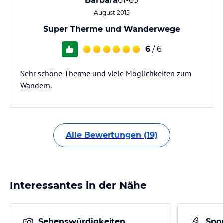
Barbara
61-65
August 2015
Super Therme und Wanderwege
6
/ 6
Sehr schöne Therme und viele Möglichkeiten zum
Wandern.
Alle Bewertungen (19)
Interessantes in der Nähe
Sehenswürdigkeiten
Spor