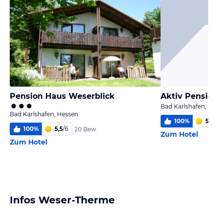
Pension Haus Weserblick
Aktiv Pensio
Bad Karlshafen, He
Bad Karlshafen, Hessen
100
%
5,0
/
100
%
5,5
/
6
20 Bew.
Zum Hotel
Zum Hotel
Infos Weser-Therme