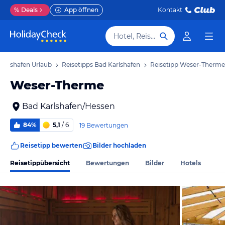
%
Deals
App öffnen
Kontakt
Hotel, Reiseziel
Karlshafen Urlaub
Reisetipps Bad Karlshafen
Reisetipp Weser-Therme
Weser-Therme
Bad Karlshafen/Hessen
84%
5,1
/ 6
19 Bewertungen
Reisetipp bewerten
Bilder hochladen
Reisetippübersicht
Bewertungen
Bilder
Hotels