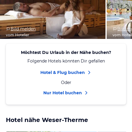
Bild melden
Bild m
vom Hotelier
vom Hotel
Möchtest Du Urlaub in der Nähe buchen?
Folgende Hotels könnten Dir gefallen
Hotel & Flug buchen
Oder
Nur Hotel buchen
Hotel nähe Weser-Therme