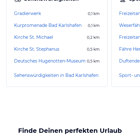
Gradierwerk
Freizeita
0,1
km
Kurpromenade Bad Karlshafen
Weserfäh
0,1
km
Kirche St. Michael
0,2
km
Kirche St. Stephanus
Fähre He
0,5
km
Deutsches Hugenotten-Museum
Duftende
0,5
km
Sehenswürdigkeiten in Bad Karlshafen
Finde Deinen perfekten Urlaub