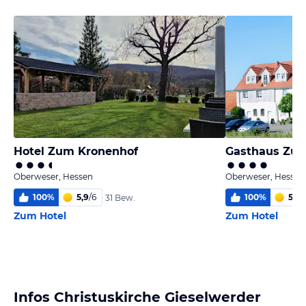
Hotel Zum Kronenhof
Gasthaus Zum
Oberweser, Hessen
Oberweser, Hessen
100
%
5,9
/
6
100
%
5,6
/
31 Bew.
Zum Hotel
Zum Hotel
Infos Christuskirche Gieselwerder