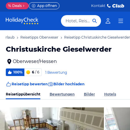
%
Deals
App öffnen
Kontakt
Hotel, Reiseziel
r Urlaub
Reisetipps Oberweser
Reisetipp Christuskirche Gieselwerder
Christuskirche Gieselwerder
Oberweser/Hessen
100%
6
/ 6
1 Bewertung
Reisetipp bewerten
Bilder hochladen
Reisetippübersicht
Bewertungen
Bilder
Hotels