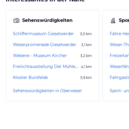
Sehenswürdigkeiten
Spor
Schiffermuseum Gieselwerder
Fähre He
3,0
km
Weserpromenade Gieselwerder
Weser-T
3,1
km
Weberei - Museum Kircher
Freizeita
3,2
km
Freilichtausstellung Der Mühlenplatz
Weserfäh
4,1
km
Kloster Bursfelde
Fahrgasts
5,9
km
Sehenswürdigkeiten in Oberweser