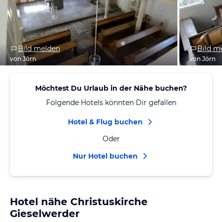
Bild melden
Bild m
von Jörn
von Jörn
Möchtest Du Urlaub in der Nähe buchen?
Folgende Hotels könnten Dir gefallen
Hotel & Flug buchen
Oder
Nur Hotel buchen
Hotel nähe Christuskirche
Gieselwerder