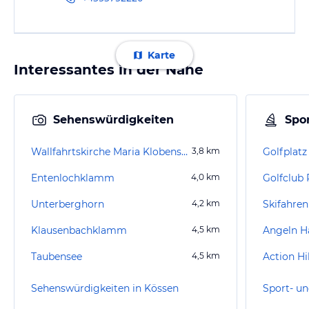
Karte
Interessantes in der Nähe
Sehenswürdigkeiten
Spor
Wallfahrtskirche Maria Klobenstein
3,8
km
Entenlochklamm
4,0
km
Golfclub 
Unterberghorn
4,2
km
Skifahren
Klausenbachklamm
4,5
km
Angeln H
Taubensee
4,5
km
Action Hi
Sehenswürdigkeiten in Kössen
Sport- un