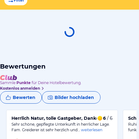
Filter
Bewertungen
Sammle
Punkte
für Deine Hotelbewertung.
Kostenlos anmelden
Bewerten
Bilder hochladen
Herrlich Natur, tolle Gastgeber, Danke schön.
6
/ 6
Schö
Sehr schöne, gepflegte Unterkunft in herrlicher Lage.
Ruhig
Fam. Greiderer ist sehr herzlich und…
weiterlesen
funkt