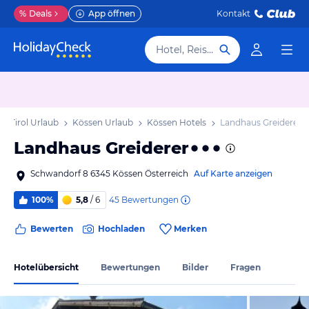
%
Deals
App öffnen
Kontakt
Hotel, Reiseziel
Tirol Urlaub
Kössen Urlaub
Kössen Hotels
Landhaus Greiderer
Landhaus Greiderer
Schwandorf 8 6345 Kössen Österreich
Auf Karte anzeigen
45
Bewertungen
100%
5,8
/ 6
Bewerten
Hochladen
Merken
Hotelübersicht
Bewertungen
Bilder
Fragen