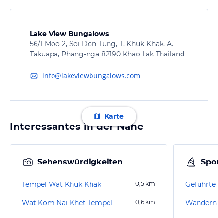
Lake View Bungalows
56/1 Moo 2, Soi Don Tung, T. Khuk-Khak, A.
Takuapa, Phang-nga 82190 Khao Lak Thailand
info@lakeviewbungalows.com
Karte
Interessantes in der Nähe
Sehenswürdigkeiten
Spor
Tempel Wat Khuk Khak
0,5
km
Wat Kom Nai Khet Tempel
0,6
km
Wandern 