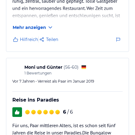
ruhig, zentral, sauber und gepflegt. Tolle Gastgeber
und ein hervorragendes Restaurant. Wer Zeit zum
entspannen, genießen und entschleunigen sucht, ist
hier genau richtig! Es stehen tolle Häuser zur
Mehr anzeigen
Verfügung, an denen es an Nichts mangelt. Karl als
Gastgeber ist ständig bemüht, alles zur vollsten
Hilfreich
Teilen
Zufriedenheit umzusetzen und hat immer tolle Tipps
parat. Mon als "Chef de Cuisine", lässt keine Wünsche
offen und achtet dabei auf den idividuellen
Geschmack eines…
Moni und Günter
(
56-60
)
1
Bewertungen
Vor 7 Jahren • Verreist als Paar im Januar 2019
Reise ins Paradies
6
/ 6
Für uns, Paar mittleren Alters, ist es schon seit fünf
Jahren die Reise in unser Paradies.Die Bungalow