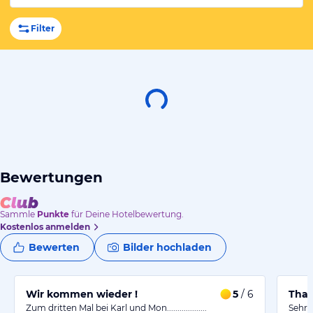
Filter
Bewertungen
Sammle
Punkte
für Deine Hotelbewertung.
Kostenlos anmelden
Bewerten
Bilder hochladen
Wir kommen wieder !
5
/ 6
Thai
Zum dritten Mal bei Karl und Mon...................
Sehr 