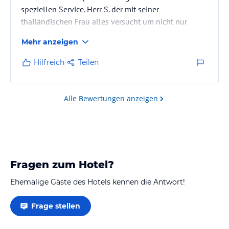
speziellen Service. Herr S. der mit seiner
thailändischen Frau alles versucht um nicht nur
kulinarische sondern auch alle anderen Wünsche zu
Mehr anzeigen
befriedigen. hilft bei touren und kann auch diese
organisieren. Die Ruhe und der nahe Strand sind
Hilfreich
Teilen
traumhaft. Motorbikes für größere Erkundungen des
Umlandes sind zu mieten. Wifi und ein
Whirlpool(clorfrei) sind auch vorhanden. Der
Alle Bewertungen anzeigen
erholsamste Urlaub meines Lebens.
Fragen zum Hotel?
Ehemalige Gäste des Hotels kennen die Antwort!
Frage stellen