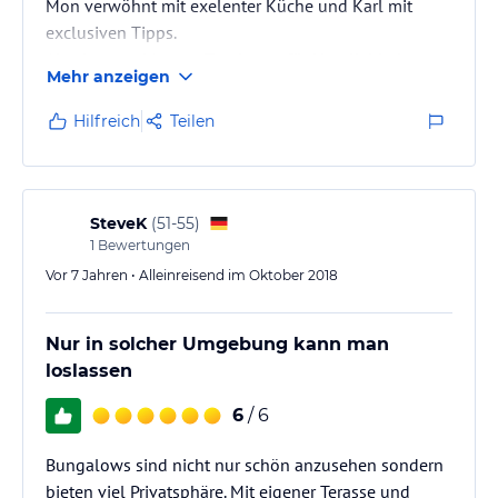
Mon verwöhnt mit exelenter Küche und Karl mit
exclusiven Tipps.
Abseits vom Massen Tourismus für Natuliebhaber
Mehr anzeigen
und Ruhe Suchende genial.
Wir kommen nächstes Jahr wieder.
Hilfreich
Teilen
SteveK
(
51-55
)
1
Bewertungen
Vor 7 Jahren • Alleinreisend im Oktober 2018
Nur in solcher Umgebung kann man
loslassen
6
/ 6
Bungalows sind nicht nur schön anzusehen sondern
bieten viel Privatsphäre. Mit eigener Terasse und