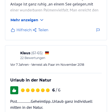
Anlage ist ganz ruhig ,an einem See gelegen,mit
einer wunderbaren Palmenvielfalt. Man erreicht den
Strand oder die Stadt Khao Lak in paar Minuten mit
Mehr anzeigen
dem Moped(kann vor Ort gemietet werden).Die
Bungalows sind alle zweckmäßig ausgestattet,
Hilfreich
Teilen
täglich wird gereinigt,es gibt jeden zweiten Tag
saubere Handtücher und Betten (schneeweiß).Das
Restaurant, das von Mon und Mot geführt wird, ist
einmalig gut,alles wird mit…
Klaus
(
61-65
)
22
Bewertungen
Vor 7 Jahren • Verreist als Paar im November 2018
Urlaub in der Natur
6
/ 6
Psst..............Geheimtipp..Urlaub ganz individuell
mitten in der Natur.