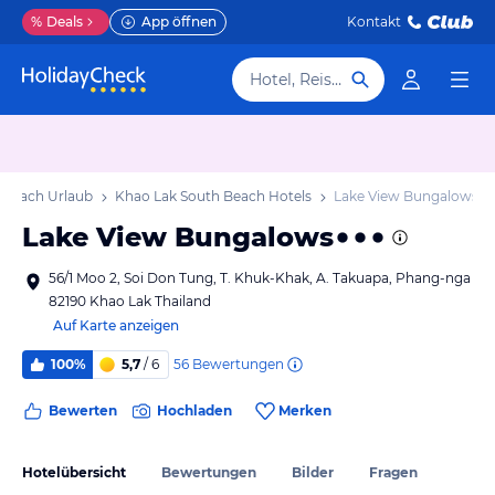
%
Deals
App öffnen
Kontakt
Hotel, Reiseziel
 Beach Urlaub
Khao Lak South Beach Hotels
Lake View Bungalows
Lake View Bungalows
56/1 Moo 2, Soi Don Tung, T. Khuk-Khak, A. Takuapa, Phang-nga
82190 Khao Lak Thailand
Auf Karte anzeigen
56
Bewertungen
100%
5,7
/ 6
Bewerten
Hochladen
Merken
Hotelübersicht
Bewertungen
Bilder
Fragen