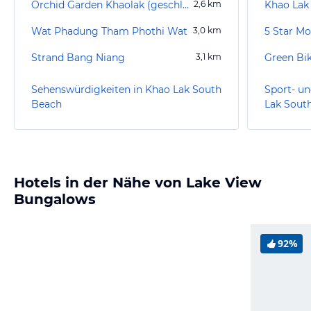
Orchid Garden Khaolak (geschlossen)
2,6
km
Khao Lak 
Wat Phadung Tham Phothi Wat
3,0
km
Strand Bang Niang
3,1
km
Green Bi
Sehenswürdigkeiten in Khao Lak South
Sport- un
Beach
Lak Sout
Hotels in der Nähe von Lake View
Bungalows
92%