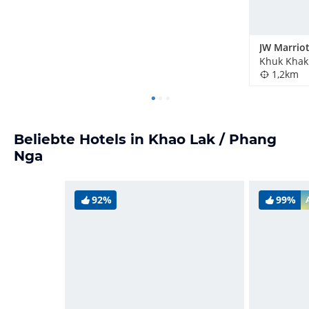
Khuk Khak
1,2km
Beliebte Hotels in Khao Lak / Phang
Nga
92%
99%