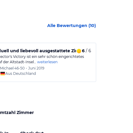
Alle Bewertungen (
10
)
duell und liebevoll ausgestattete Zimmer
6
/ 6
Mitten drin 
ector's Victory ist ein sehr schön eingerichtetes
Mit viel Liebe 
f der Altstadt-Insel…
weiterlesen
Hotel mitten in
Michael
46-50
•
Juni 2019
Dana
4
Aus Deutschland
Aus
mtzahl Zimmer