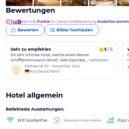
Bewertungen
Sammle
Punkte
für Deine Hotelbewertung.
Kostenlos anmel
Bewerten
Bilder hochladen
Sehr zu empfehlen
5
/ 6
Ein sehr schönes Hotel, welche einem kleinen
Schifffahrtsmuseum ähnelt. Viele Exponate,…
weiterlesen
Mathias
46-50
•
November 2024
Aus Deutschland
Hotel allgemein
Beliebteste Ausstattungen:
Wifi kostenfrei
Strand in der Nähe
Pool 