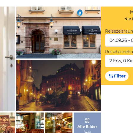
Nur 
Reisezeitrau
04.09.26 - 
Reiseteilneh
2 Erw, 0 Kin
von Expedia
Filter
von Expedia
Alle Bilder
(
44
)