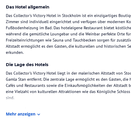
Das Hotel allgemein
Das Collector's Victory Hotel in Stockholm ist ein einzigartiges Boutiq
Zimmer sind individuell eingerichtet und verfügen über modernen Ko
Fußbodenheizung im Bad. Das hoteleigene Restaurant bietet köstliche
während die gemütliche Loungebar und die Weinbar perfekte Orte fü
Freizeiteinrichtungen wie Sauna und Tauchbecken sorgen für zusätzli
Altstadt ermöglicht es den Gästen, die kulturellen und historische
erkunden.
Die Lage des Hotels
Das Collector's Victory Hotel liegt in der malerischen Altstadt von 
Gamla Stan entfernt. Die zentrale Lage ermöglicht es den Gästen, die
Cafés und Restaurants sowie die Einkaufsmöglichkeiten der Altstadt
eine Vielzahl von kulturellen Attraktionen wie das Königliche Schloss
sind.
Zimmer / Unterbringung im Hotel
Mehr anzeigen
Die Zimmer im Collector's Victory Hotel sind einzigartig gestaltet un
Jedes Zimmer ist individuell eingerichtet und verfügt über modernen
Fußbodenheizung im Badezimmer. WLAN ist im gesamten Hotel kostenl