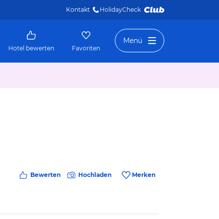
Kontakt
HolidayCheck 
Menü
Hotel bewerten
Favoriten
Bewerten
Hochladen
Merken