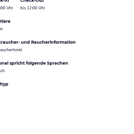
k-In
Check-Out
:00 Uhr
bis 12:00 Uhr
tiere
bt
traucher- und Raucherinformation
raucherhotel
onal spricht folgende Sprachen
sch
ltyp