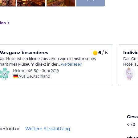
den
Was ganz besonderes
6
/ 6
Indivi
Das Hotel ist ein kleines bisschen wie ein historisches
Das Coll
maritimes Museum direkt in der…
weiterlesen
Hotel au
Helmut
46-50
•
Juni 2019
Aus Deutschland
Gesa
< 50
verfügbar
Weitere Ausstattung