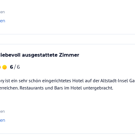
ten
len
 liebevoll ausgestattete Zimmer
6
/ 6
ory ist ein sehr schön eingerichtetes Hotel auf der Altstadt-Insel
rreichen. Restaurants und Bars im Hotel untergebracht.
ten
len