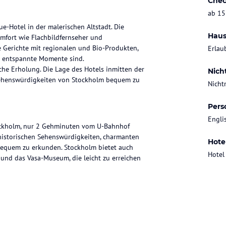
Chec
ab 15
ue-Hotel in der malerischen Altstadt. Die
Haus
mfort wie Flachbildfernseher und
 Gerichte mit regionalen und Bio-Produkten,
Erlau
r entspannte Momente sind.
che Erholung. Die Lage des Hotels inmitten der
Nich
n Sehenswürdigkeiten von Stockholm bequem zu
Nicht
Pers
Engli
Stockholm, nur 2 Gehminuten vom U-Bahnhof
 historischen Sehenswürdigkeiten, charmanten
Hote
 bequem zu erkunden. Stockholm bietet auch
Hotel
 und das Vasa-Museum, die leicht zu erreichen
d spiegeln das maritime Thema des Hotels wider.
 Komfort wie einen Flachbild-TV und
os verfügbar. Das Hotel bietet auch