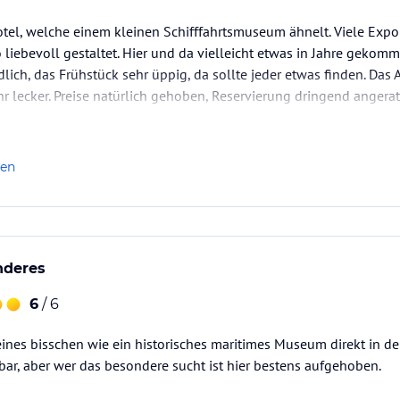
otel, welche einem kleinen Schifffahrtsmuseum ähnelt. Viele Exp
 liebevoll gestaltet. Hier und da vielleicht etwas in Jahre gekomm
dlich, das Frühstück sehr üppig, da sollte jeder etwas finden. Da
hr lecker. Preise natürlich gehoben, Reservierung dringend angerate
berall gut hin.
len
nderes
6
/ 6
leines bisschen wie ein historisches maritimes Museum direkt in der
ar, aber wer das besondere sucht ist hier bestens aufgehoben.