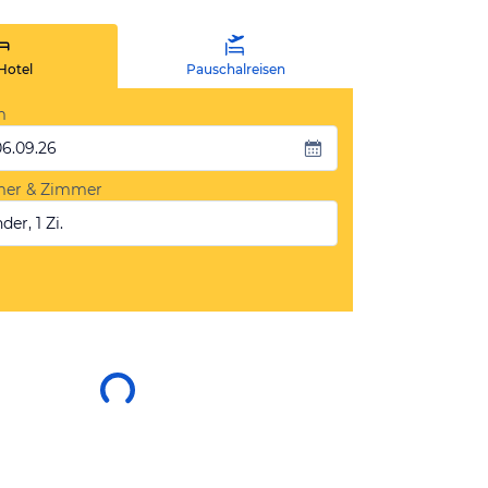
Hotel
Pauschalreisen
m
06.09.26
mer & Zimmer
der, 1 Zi.