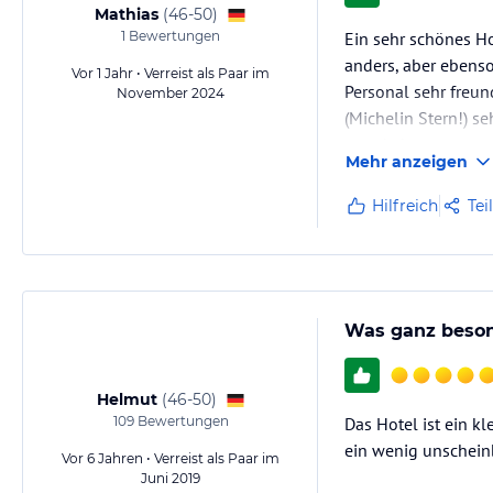
Mathias
(
46-50
)
1
Bewertungen
Ein sehr schönes H
anders, aber ebenso
Vor 1 Jahr • Verreist als Paar im
Personal sehr freun
November 2024
(Michelin Stern!) se
von da kommt man ü
Mehr anzeigen
Hilfreich
Tei
Was ganz beso
Helmut
(
46-50
)
109
Bewertungen
Das Hotel ist ein k
ein wenig unscheinb
Vor 6 Jahren • Verreist als Paar im
Juni 2019