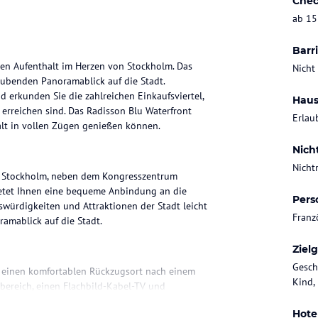
Chec
ab 15
Barri
hen Aufenthalt im Herzen von Stockholm. Das
Nicht
ubenden Panoramablick auf die Stadt.
erkunden Sie die zahlreichen Einkaufsviertel,
Haus
u erreichen sind. Das Radisson Blu Waterfront
Erlau
halt in vollen Zügen genießen können.
Nich
Nicht
on Stockholm, neben dem Kongresszentrum
etet Ihnen eine bequeme Anbindung an die
Pers
nswürdigkeiten und Attraktionen der Stadt leicht
Franz
amablick auf die Stadt.
Ziel
Gesch
 einen komfortablen Rückzugsort nach einem
Kind,
zbereich, einen Flachbild-Kabel-TV und
eemaschine ausgestattet. Darüber hinaus
Hote
Atmosphäre des Hotels genießen.