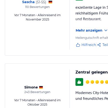
Sascha
(
51-55
)
exzellente Lage in 
110
Bewertungen
reichhaltigem Frühs
Vor 7 Monaten • Alleinreisend im
und Restaurant.
November 2025
Mehr anzeigen
Meilengutschrift erhal
Hilfreich
Tei
Zentral gelege
Simone
243
Bewertungen
Modernes City-Hotel
und freundliches P
Vor 7 Monaten • Alleinreisend im
Oktober 2025