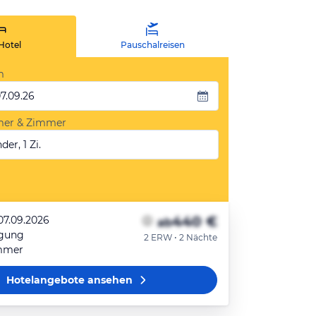
Hotel
Pauschalreisen
m
07.09.26
mer & Zimmer
der, 1 Zi.
440 €
07.09.2026
ab
egung
2 ERW • 2 Nächte
mmer
Hotelangebote
ansehen