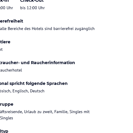
k-In
Check-Out
:00 Uhr
bis 12:00 Uhr
erefreiheit
 alle Bereiche des Hotels sind barrierefrei zugänglich
tiere
bt
traucher- und Raucherinformation
raucherhotel
onal spricht folgende Sprachen
ösisch, Englisch, Deutsch
gruppe
äftsreisende, Urlaub zu zweit, Familie, Singles mit
 Singles
ltyp