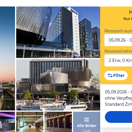
Nur 
Reisezeitrau
05.09.26 - 
Reiseteilneh
2 Erw, 0 Kin
von Expedia
Filter
05.09.2026 - 
ohne Verpfl
Standard Zi
von Expedia
Alle Bilder
(
246
)