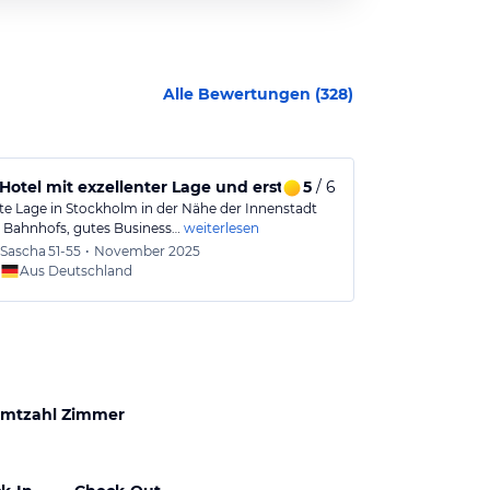
Alle Bewertungen (
328
)
Hotel mit exzellenter Lage und erstklassigem Frühstück
5
/ 6
Zentral gel
nte Lage in Stockholm in der Nähe der Innenstadt
Modernes City-H
 Bahnhofs, gutes Business…
weiterlesen
Verkehrsanbin
Sascha
51-55
•
November 2025
Simon
Aus Deutschland
Aus
mtzahl Zimmer