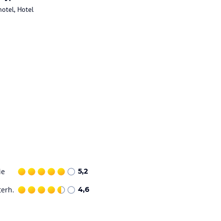
hotel, Hotel
ie
5,2
terh.
4,6