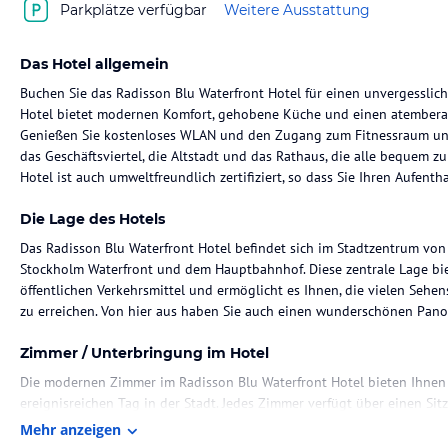
Parkplätze verfügbar
Weitere Ausstattung
Das Hotel allgemein
Buchen Sie das Radisson Blu Waterfront Hotel für einen unvergesslic
Hotel bietet modernen Komfort, gehobene Küche und einen atembera
Genießen Sie kostenloses WLAN und den Zugang zum Fitnessraum und 
das Geschäftsviertel, die Altstadt und das Rathaus, die alle bequem z
Hotel ist auch umweltfreundlich zertifiziert, so dass Sie Ihren Aufent
Die Lage des Hotels
Das Radisson Blu Waterfront Hotel befindet sich im Stadtzentrum v
Stockholm Waterfront und dem Hauptbahnhof. Diese zentrale Lage bi
öffentlichen Verkehrsmittel und ermöglicht es Ihnen, die vielen Sehe
zu erreichen. Von hier aus haben Sie auch einen wunderschönen Panor
Zimmer / Unterbringung im Hotel
Die modernen Zimmer im Radisson Blu Waterfront Hotel bieten Ihnen
ereignisreichen Tag in der Stadt. Jedes Zimmer verfügt über einen Sit
kostenloses WLAN. Einige Zimmer sind auch mit einer Nespresso-Kaff
Mehr anzeigen
können Sie in der Lobby mit Kamin entspannen und die freundliche 