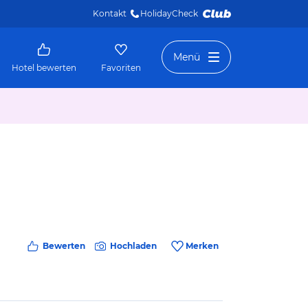
Kontakt
HolidayCheck 
Menü
Hotel bewerten
Favoriten
Bewerten
Hochladen
Merken