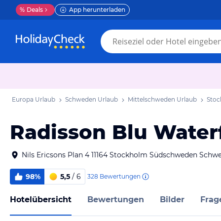
%
Deals
App herunterladen
Europa Urlaub
Schweden Urlaub
Mittelschweden Urlaub
Stoc
Radisson Blu Water
Nils Ericsons Plan 4 11164 Stockholm Südschweden Schw
98%
5,5
/ 6
328
Bewertungen
Hotelübersicht
Bewertungen
Bilder
Frag