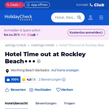
%
Deals
App öffnen
Kontakt
Hotel, Reiseziel
Anmelden & Spare sofort
Kostenlos anmelden
bis zu 25 %
mit
Hastings Urlaub
Hastings Hotels
Hotel Time out at Rockley Beach
Hotel Time out at Rockley
Beach
Worthing Beach Barbados
Auf Karte anzeigen
2
Bewertungen
100%
4,0
/ 6
Bewerten
Hochladen
Merken
Hotelübersicht
Bewertungen
Fragen