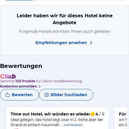
Leider haben wir für dieses Hotel keine
Angebote
Folgende Hotels könnten Ihnen auch gefallen
Empfehlungen ansehen
Bewertungen
Sammle
100
Punkte
für Deine Hotelbewertung.
Kostenlos anmelden
Bewerten
Bilder hochladen
Time out Hotel, wir würden es wieder buchen
4
/ 6
Für 
Ideal gelegen, das Hotel liegt zwar in 2. Reihe aber der
wir h
Strand ist einfach traumhaft.…
weiterlesen
ein S