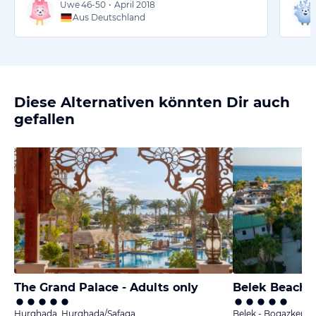
Uwe
46-50
•
April 2018
Aus Deutschland
Diese Alternativen könnten Dir auch
gefallen
The Grand Palace - Adults only
Belek Beach R
Hurghada, Hurghada/Safaga
Belek - Bogazkent, 