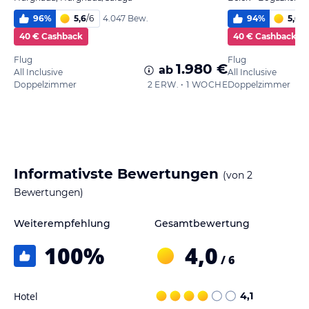
96
%
5,6
/
6
94
%
5,6
/
6
4.047 Bew.
40 € Cashback
40 € Cashback
Flug
Flug
1.980 €
ab
All Inclusive
All Inclusive
Doppelzimmer
2 ERW. • 1 WOCHE
Doppelzimmer
Informativste Bewertungen
(von
2
Bewertungen)
Weiterempfehlung
Gesamtbewertung
100
%
4,0
/ 6
Hotel
4,1