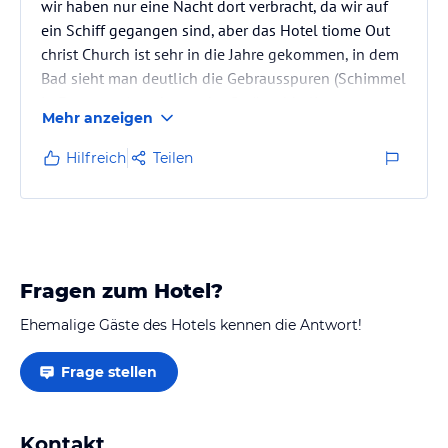
wir haben nur eine Nacht dort verbracht, da wir auf
ein Schiff gegangen sind, aber das Hotel tiome Out
christ Church ist sehr in die Jahre gekommen, in dem
Bad sieht man deutlich die Gebrausspuren (Schimmel
in Fugen etc.) auch von der Geräuschkulisse
Mehr anzeigen
(Klimaanlage, Kühlschrank, Geräusche Flur) eher laut,
im Bad ist ein Fenster offen, lies sich nicht schließen.
Hilfreich
Teilen
Das im Preis beinhaltete Frühstück (Buffetform) war
lachhaft. Es bestand auf Toastbrot, abgepackter
Marmelade, und wahlweise ein Croissant. Dazu
Kaffee durch…
Fragen zum Hotel?
Ehemalige Gäste des Hotels kennen die Antwort!
Frage stellen
Kontakt