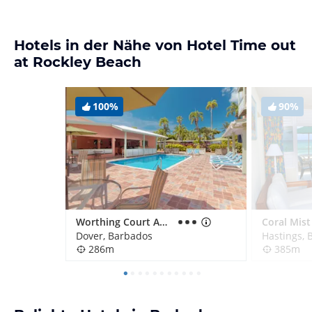
Hotels in der Nähe von Hotel Time out
at Rockley Beach
100%
90%
Worthing Court Apartment Hotel
Dover, Barbados
Hastings, 
286m
385m