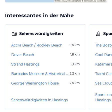
Interessantes in der Nähe
Sehenswürdigkeiten
Spor
Accra Beach / Rockley Beach
0,5
km
The Boat
Dover Beach
1,8
km
Strand Hastings
2,1
km
Katamara
Barbados Museum & Historical Society
2,2
km
Tiami Ca
George Washington House
2,5
km
Sea Clou
Sport- un
Sehenswürdigkeiten in Hastings
Hastings