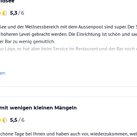
ldsee
5,3
/ 6
See und der Wellnessbereich mit dem Aussenpool sind super. Der S
 höheren Level gebracht werden. Die Einrichtung ist schön und s
er Bar zu wenig gemütlich.
 Lage, es hat aber beim Service im Restaurant und der Bar noch 
len
 mit wenigen kleinen Mängeln
5,5
/ 6
 schöne Tage bei Ihnen und haben auch vor, wiederzukommen, wei