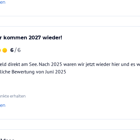
len
Range. Genießen Sie die wohltuende Frische an
nden Wildsee.
wir kommen 2027 wieder!
te Pisten und modernste Liftanlagen für alle
der Extra-Klasse mit 266 km präparierten
6
/ 6
feld direkt am See. Nach 2025 waren wir jetzt wieder hier und es w
essbereich mit beheizten In-& Outdoorpool,
liche Bewertung von Juni 2025
nen.
ataloginformationen. Alle Angaben ohne
uchung die verbindlichen
Angebotsdetails
des
nkte erhalten
len