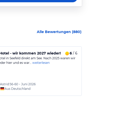
Alle Bewertungen (
880
)
 Hotel - wir kommen 2027 wieder!
6
/ 6
Top Lage a
otel in Seefeld direkt am See. Nach 2025 waren wir
Die Lage direk
eder hier und es war…
weiterlesen
Aussenpool sin
Astrid
56-60
•
Juni 2026
Claudi
Aus Deutschland
Aus