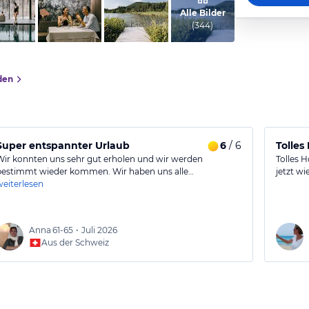
vom Hotelier, März 2025
Alle Bilder
(
344
)
den
Super entspannter Urlaub
6
/ 6
Tolles
Wir konnten uns sehr gut erholen und wir werden
Tolles H
bestimmt wieder kommen. Wir haben uns alle…
jetzt wi
weiterlesen
Anna
61-65
•
Juli 2026
Aus der Schweiz