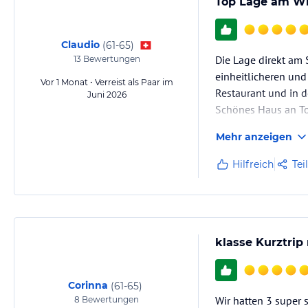
Top Lage am Wi
Claudio
(
61-65
)
Die Lage direkt am 
13
Bewertungen
einheitlicheren und
Vor 1 Monat • Verreist als Paar im
Restaurant und in d
Juni 2026
Schönes Haus an Top
Mehr anzeigen
Hilfreich
Tei
klasse Kurztrip
Corinna
(
61-65
)
Wir hatten 3 super
8
Bewertungen