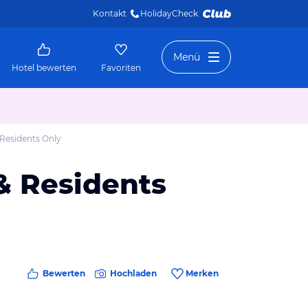
Kontakt
HolidayCheck 
Menü
Hotel bewerten
Favoriten
 Residents Only
 & Residents
Bewerten
Hochladen
Merken