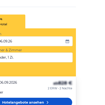
Hotel
m
06.09.26
mer & Zimmer
der, 1 Zi.
828 €
 06.09.2026
ab
2 ERW • 2 Nächte
er
Hotelangebote
ansehen