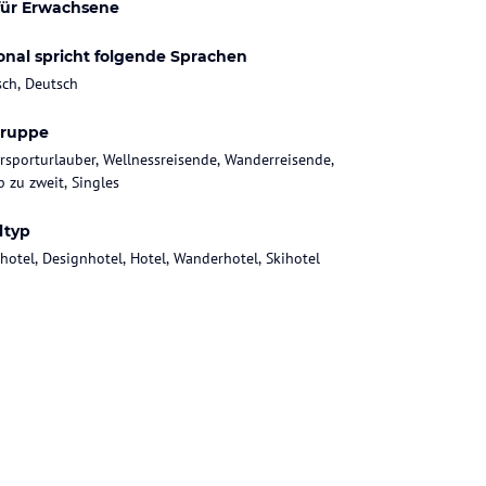
für Erwachsene
onal spricht folgende Sprachen
sch, Deutsch
gruppe
rsporturlauber, Wellnessreisende, Wanderreisende,
b zu zweit, Singles
ltyp
hotel, Designhotel, Hotel, Wanderhotel, Skihotel