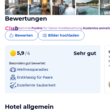
vom Hotelier, August 2024
Bewertungen
Sammle
Punkte
für Deine Hotelbewertung.
Kostenlos anmel
Bewerten
Bilder hochladen
5,9
Sehr gut
/ 6
Besonders gut bewertet:
Wellnessparadies
Erstklassig für Paare
Exzellente Sauberkeit
Hotel allgemein