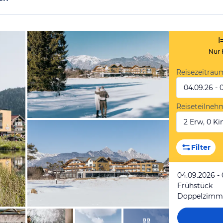
Nur 
Reisezeitrau
04.09.26 - 
Reiseteilneh
2 Erw, 0 Kin
vom Hotelier, März 2025
Filter
04.09.2026 -
Frühstück
Doppelzimm