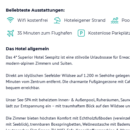
Beliebteste Ausstattungen:
Wifi kostenfrei
Hoteleigener Strand
Poo
35 Minuten zum Flughafen
Kostenlose Parkplät
Das Hotel allgemein
Das 4* Superior Hotel Seespitz ist eine stilvolle Urlaubsoase für Erw
modern-alpinen Zimmern und Suiten.
Direkt am idyllischen Seefelder Wildsee auf 1.200 m Seehöhe gelegen,
Minuten vom Zentrum entfernt. Die charmante Fußgängerzone mit Café
bequem erreichbar.
Unser See-SPA mit beheiztem Innen- & Außenpool, Ruheräumen, Saun
lädt zur Entspannung ein – mit traumhaftem Blick auf den Wildsee u
Die Zimmer bieten höchsten Komfort mit Echtholzfußboden (vereinzelt
mit Seeblick), trennbaren Boxspringbetten, Wellnesstasche mit Badem