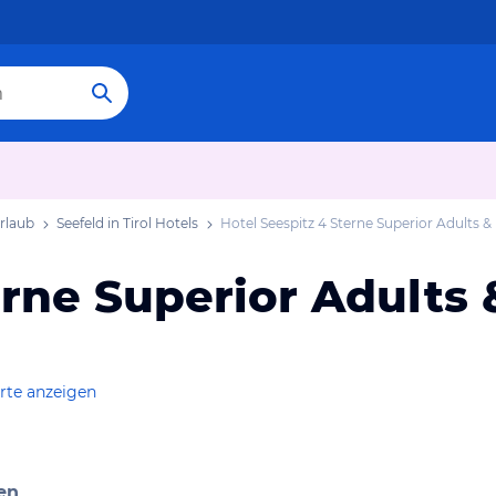
Urlaub
Seefeld in Tirol Hotels
Hotel Seespitz 4 Sterne Superior Adults &
erne Superior Adults
rte anzeigen
en