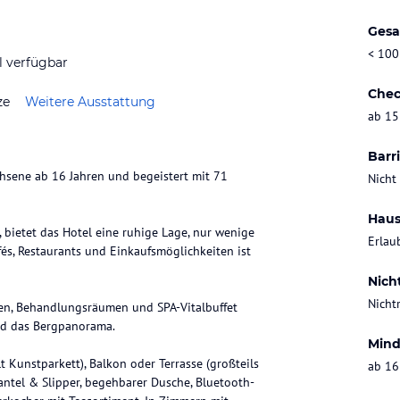
Gesa
< 100
l verfügbar
Chec
ze
Weitere Ausstattung
ab 15
Barri
achsene ab 16 Jahren und begeistert mit 71
Nicht
Haus
 bietet das Hotel eine ruhige Lage, nur wenige
Erlau
s, Restaurants und Einkaufsmöglichkeiten ist
Nich
Nicht
en, Behandlungsräumen und SPA-Vitalbuffet
nd das Bergpanorama.
Mind
 Kunstparkett), Balkon oder Terrasse (großteils
ab 16
antel & Slipper, begehbarer Dusche, Bluetooth-