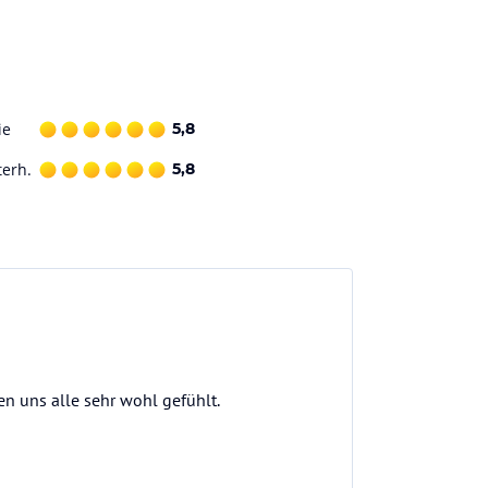
ie
5,8
terh.
5,8
n uns alle sehr wohl gefühlt.