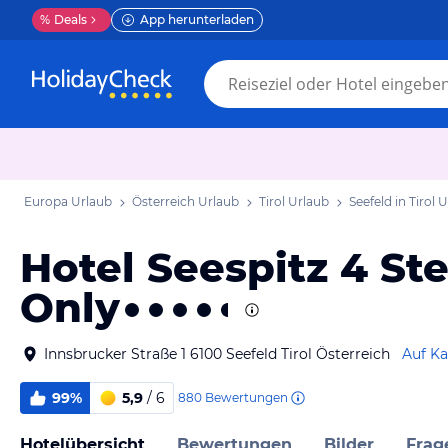
%
Deals
App herunterladen
Europa Urlaub
Österreich Urlaub
Tirol Urlaub
Seefeld in Tirol 
Hotel Seespitz 4 St
Only
Innsbrucker Straße 1 6100 Seefeld Tirol Österreich
Auf Ka
99%
5,9
/ 6
880
Bewertungen
Hotelübersicht
Bewertungen
Bilder
Frag