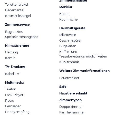
Zimmerschlüssel
Toilettenartikel
Mobiliar
Bademantel
Küche
Kosmetikspiegel
Kochnische
Zimmerservice
Haushaltsgeräte
Begrenztes
Mikrowelle
Speisekartenangebot
Geschirrspüler
Klimatisierung
Bügeleisen
Kaffee- und
Heizung
Teezubereitungsmöglichkeiten
Kamin
Kühlschrank
TV-Empfang
Weitere Zimmerinformationen
Kabel-TV
Feuermelder
Multimedia
Safe
Telefon
Haustiere erlaubt
DVD-Player
Zimmertypen
Radio
Fernseher
Doppelzimmer
Handyempfang
Familienzimmer