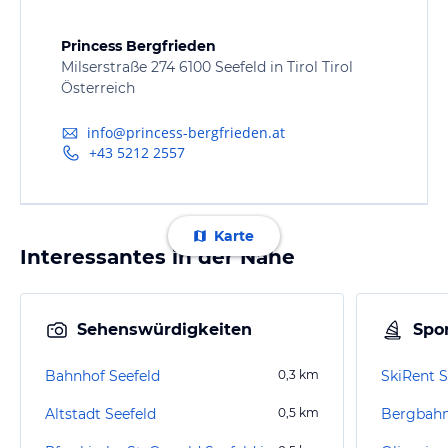
Princess Bergfrieden
Milserstraße 274 6100 Seefeld in Tirol Tirol
Österreich
info@princess-bergfrieden.at
+43 5212 2557
Karte
Interessantes in der Nähe
Sehenswürdigkeiten
Spor
Bahnhof Seefeld
0,3
km
SkiRent S
Altstadt Seefeld
0,5
km
Bergbahn