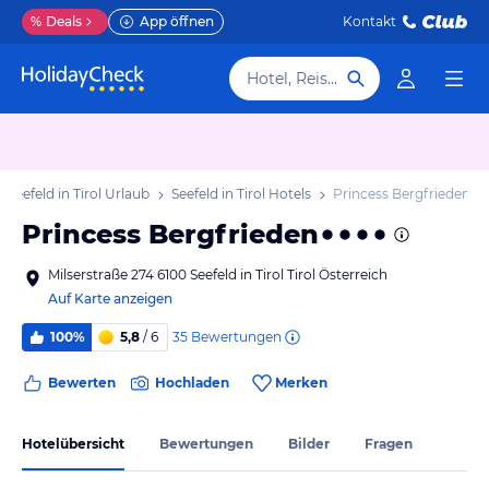
%
Deals
App öffnen
Kontakt
Hotel, Reiseziel
Seefeld in Tirol Urlaub
Seefeld in Tirol Hotels
Princess Bergfrieden
Princess Bergfrieden
Milserstraße 274 6100 Seefeld in Tirol Tirol Österreich
Auf Karte anzeigen
35
Bewertungen
100%
5,8
/ 6
Bewerten
Hochladen
Merken
Hotelübersicht
Bewertungen
Bilder
Fragen