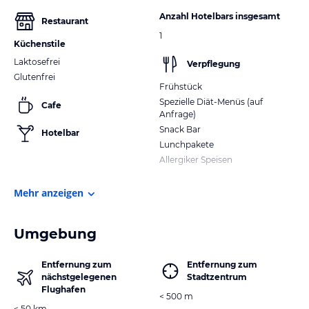
Anzahl Hotelbars insgesamt
Restaurant
1
Küchenstile
Laktosefrei
Verpflegung
Glutenfrei
Frühstück
Spezielle Diät-Menüs (auf
Cafe
Anfrage)
Snack Bar
Hotelbar
Lunchpakete
Allergiker Speisen
Mehr anzeigen
Umgebung
Entfernung zum
Entfernung zum
nächstgelegenen
Stadtzentrum
Flughafen
< 500 m
< 50 km