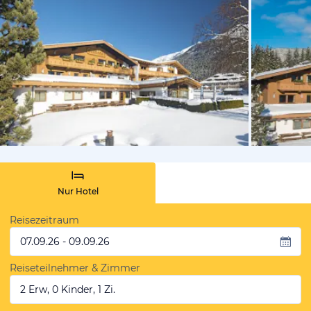
vom Hotelie
Nur Hotel
Reisezeitraum
07.09.26 - 09.09.26
Reiseteilnehmer & Zimmer
2 Erw, 0 Kinder, 1 Zi.