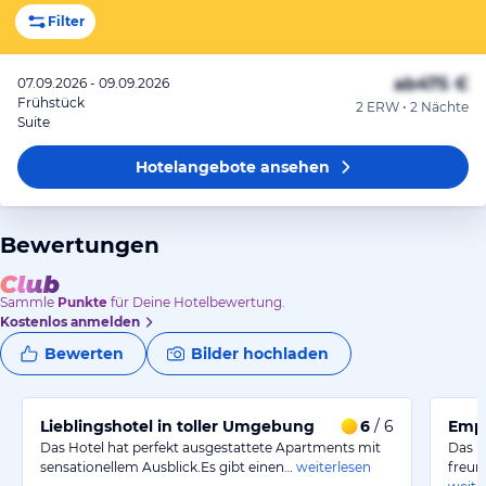
Filter
ab
475 €
07.09.2026 - 09.09.2026
Frühstück
2 ERW • 2 Nächte
Suite
Hotelangebote
ansehen
Bewertungen
Sammle
Punkte
für Deine Hotelbewertung.
Kostenlos anmelden
Bewerten
Bilder hochladen
Lieblingshotel in toller Umgebung
6
/ 6
Empf
Das Hotel hat perfekt ausgestattete Apartments mit
Das H
sensationellem Ausblick.Es gibt einen…
weiterlesen
freun