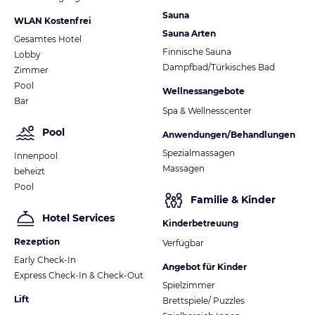
Sauna
WLAN Kostenfrei
Sauna Arten
Im Sommer:
Gesamtes Hotel
Finnische Sauna
Lobby
30% Greenfee-Ermäßigung auf dem „Leading Golf Course“ Seefeld
Dampfbad/Türkisches Bad
Zimmer
Wildmoos
Pool
Wellnessangebote
30% Greenfee-Ermäßigung auf dem 9-Loch Platz Golf Club
Bar
Seefeld-Reith
Spa & Wellnesscenter
15% Rabatt auf Golf Kurse der Golf Academy Seefeld gegenüber
Pool
Anwendungen/Behandlungen
dem Hotel
Versperrbarer Abstellraum für Ski’s, Fahrräder oder Golfausrüstung
Spezialmassagen
Innenpool
Massagen
beheizt
Pool
Im Winter:
Familie & Kinder
Hotel Services
Kinderbetreuung
Versperrbarer Abstellraum für Ski’s und Langlaufski's
Skischuhtrockner im Skiraum
Rezeption
Verfügbar
Skibus Haltestelle in unmittelbarer Nähe des Hotels
Early Check-In
Angebot für Kinder
Schlitten und Rodeln zum kostenlosen Ausleihen
Express Check-In & Check-Out
Spielzimmer
Lift
Brettspiele/ Puzzles
Hinweis:
Allgemeine und unverbindliche