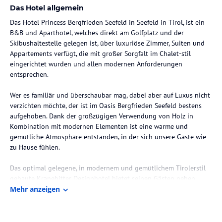
Das Hotel allgemein
Das Hotel Princess Bergfrieden Seefeld in Seefeld in Tirol, ist ein
B&B und Aparthotel, welches direkt am Golfplatz und der
Skibushaltestelle gelegen ist, über luxuriöse Zimmer, Suiten und
Appartements verfügt, die mit großer Sorgfalt im Chalet-stil
eingerichtet wurden und allen modernen Anforderungen
entsprechen.
Wer es familiär und überschaubar mag, dabei aber auf Luxus nicht
verzichten möchte, der ist im Oasis Bergfrieden Seefeld bestens
aufgehoben. Dank der großzügigen Verwendung von Holz in
Kombination mit modernen Elementen ist eine warme und
gemütliche Atmosphäre entstanden, in der sich unsere Gäste wie
zu Hause fühlen.
Das optimal gelegene, in modernem und gemütlichem Tirolerstil
gebaute Kranebitter Designhotel bietet seinen Gästen neben
Doppelzimmern auch komfortable Superior Doppelzimmer,
Mehr anzeigen
geräumige Suiten und Appartements für zwei bis sechs Personen.
Die Ausstattung lässt keine Wünsche offen und alle Superior
Zimmer, Suiten und Appartements verfügen über eine Kitchenette