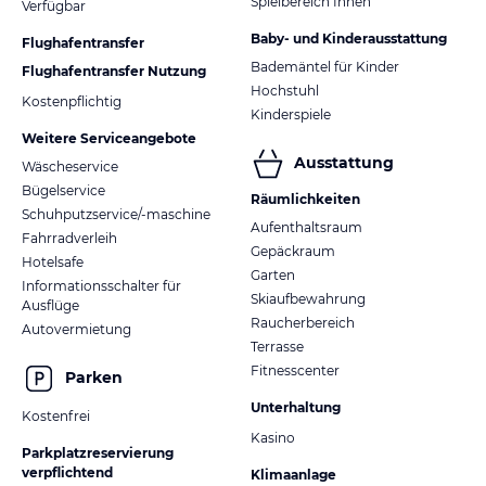
Hoteliers-/Veranstalter-/Kataloginformationen. Alle Angaben
Spielbereich Innen
Verfügbar
ohne Gewähr und ohne Prüfung durch HolidayCheck. Bitte
Baby- und Kinderausstattung
Flughafentransfer
lies vor der Buchung die verbindlichen
Angebotsdetails
des
jeweiligen Veranstalters.
Bademäntel für Kinder
Flughafentransfer Nutzung
Hochstuhl
Kostenpflichtig
Kinderspiele
Weitere Serviceangebote
Ausstattung
Wäscheservice
Bügelservice
Räumlichkeiten
Schuhputzservice/-maschine
Aufenthaltsraum
Fahrradverleih
Gepäckraum
Hotelsafe
Garten
Informationsschalter für
Skiaufbewahrung
Ausflüge
Raucherbereich
Autovermietung
Terrasse
Fitnesscenter
Parken
Unterhaltung
Kostenfrei
Kasino
Parkplatzreservierung
verpflichtend
Klimaanlage