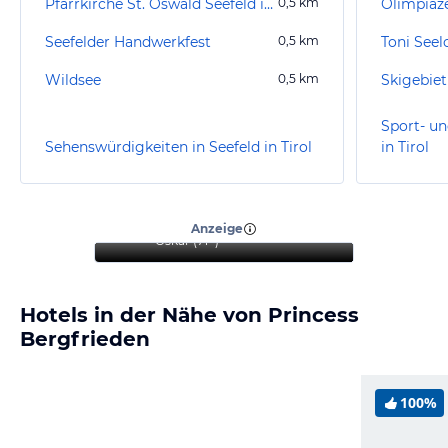
Pfarrkirche St. Oswald Seefeld in Tirol
0,5
km
Olimpiaz
Seefelder Handwerkfest
0,5
km
Toni See
Wildsee
0,5
km
Skigebiet
Sport- un
Sehenswürdigkeiten in Seefeld in Tirol
in Tirol
“
Sehr schöner Urlaub mit
Hund.
”
Anzeige
Oskar
(
71+
)
Hotels in der Nähe von Princess
Bergfrieden
100%