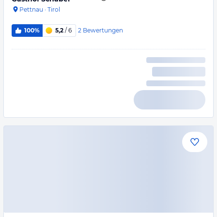
Pettnau
·
Tirol
2
Bewertungen
100%
5,2
/ 6