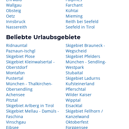
Wallgau
Farchant
Obsteig
Kühtai
Oetz
Mieming
Innsbruck
Reith bei Seefeld
Nassereith
Seefeld in Tirol
Beliebte Urlaubsgebiete
Ridnauntal
Skigebiet Brauneck -
Paznaun-Ischgl
Wegscheid
Skigebiet Plose
Skigebiet Pfelders
Skigebiet Kleinwalsertal -
München - Sendling-
Oberstdorf
Westpark
Montafon
Stubaital
Pustertal
Skigebiet Ladurns
München - Thalkirchen-
Kufsteinerland
Obersendling
Pflerschtal
Achensee
Wilder Kaiser
Pitztal
Wipptal
Skigebiet Arlberg in Tirol
Eisacktal
Skigebiet Mellau - Damüls -
Skigebiet Fellhorn /
Faschina
Kanzelwand
Vinschgau
Oktoberfest
Eibsee
Forggensee