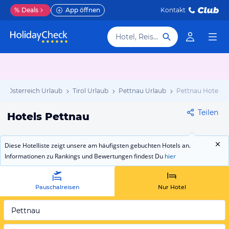
%
Deals
App öffnen
Kontakt
Hotel, Reiseziel
Österreich Urlaub
Tirol Urlaub
Pettnau Urlaub
Pettnau Hotels
Teilen
Hotels Pettnau
Diese Hotelliste zeigt unsere am häufigsten gebuchten Hotels an.
Informationen zu Rankings und Bewertungen findest Du
hier
Pauschalreisen
Nur Hotel
Pettnau