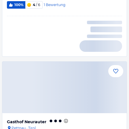
1
Bewertung
100%
4
/ 6
Gasthof Neurauter
Pettnau
·
Tirol