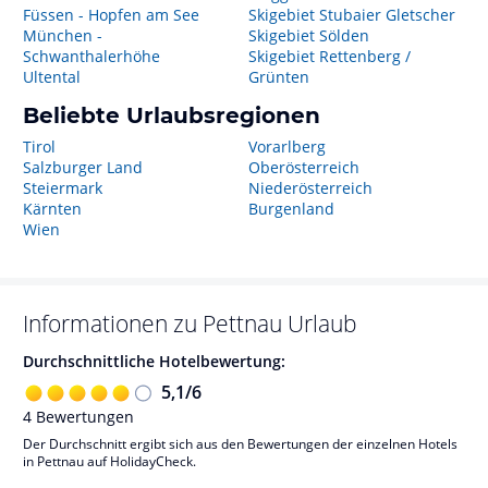
Füssen - Hopfen am See
Skigebiet Stubaier Gletscher
München -
Skigebiet Sölden
Schwanthalerhöhe
Skigebiet Rettenberg /
Ultental
Grünten
Beliebte Urlaubsregionen
Tirol
Vorarlberg
Salzburger Land
Oberösterreich
Steiermark
Niederösterreich
Kärnten
Burgenland
Wien
Informationen zu
Pettnau
Urlaub
Durchschnittliche Hotelbewertung:
5,1
/
6
4
Bewertungen
Der Durchschnitt ergibt sich aus den Bewertungen der einzelnen Hotels
in Pettnau auf HolidayCheck.