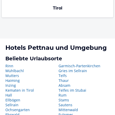
Tirol
Hotels
Pettnau
und Umgebung
Beliebte Urlaubsorte
Rinn
Garmisch-Partenkirchen
Mühlbachl
Gries im Sellrain
Mutters
Telfs
Haiming
Thaur
Inzing
Absam
Kematen in Tirol
Telfes im Stubai
Hall
Rum
Ellbögen
Stams
Sellrain
Sautens
Ochsengarten
Mittenwald
Ehrwald
Fulpmes