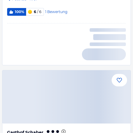
1
Bewertung
100%
6
/ 6
Gasthof Schaber