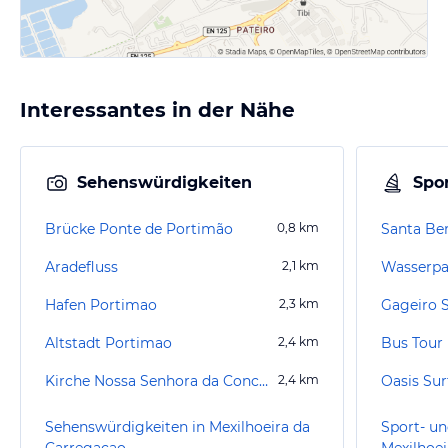
Interessantes in der Nähe
Sehenswürdigkeiten
Spor
Brücke Ponte de Portimão
0,8
km
Santa Be
Aradefluss
2,1
km
Wasserpar
Hafen Portimao
2,3
km
Altstadt Portimao
2,4
km
Bus Tour
Kirche Nossa Senhora da Conceição
2,4
km
Oasis Su
Sehenswürdigkeiten in Mexilhoeira da
Sport- un
Carregacao
Mexilhoei