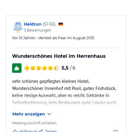
Möglichkeiten zur Entspannung und Freizeitgestaltung. Nehmen
Sie ein erfrischendes Bad im Außenpool oder entspannen Sie im
ruhigen Garten. Das Hotel bietet auch einen
Autovermietungsservice, der Ihnen die Erkundung der Umgebung
Heidrun
(
51-55
)
erleichtert. Für weitere Aktivitäten und Ausflüge steht Ihnen das
3
Bewertungen
Personal des Hotels gerne zur Verfügung.
Vor 10 Jahren • Verreist als Paar im August 2015
Hinweis:
Verfasst von HolidayCheck mit Hilfe von KI. Alle
Angaben ohne Gewähr. Bitte lies vor der Buchung die
Wunderschönes Hotel im Herrenhaus
verbindlichen
Angebotsdetails
des jeweiligen Veranstalters.
5,5
/ 6
sehr schönes gepflegtes kleines Hotel.
Wunderschöner Innenhof mit Pool, gutes Frühstück,
keine riesige Auswahl, aber es reicht. Getränke in
Selbstbedienung, kein Restaurant, gute Lokale auch
zu Fuss zu erreichen. Bereits das dritte Mal dort, und
Mehr anzeigen
gerne wieder.
Meilengutschrift erhalten
Hilfreich
Teilen