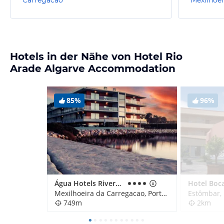
Hotels in der Nähe von Hotel Rio
Arade Algarve Accommodation
85%
96%
Água Hotels Riverside
Hotel Boc
Mexilhoeira da Carregacao, Portugal
Estômbar, 
749m
2km