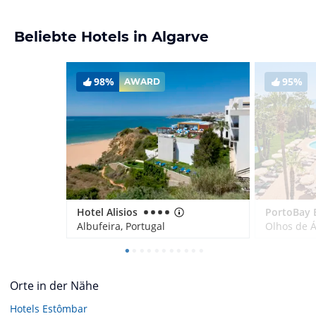
Beliebte Hotels in Algarve
98%
95%
AWARD
Hotel Alisios
Albufeira, Portugal
Olhos de Á
Orte in der Nähe
Hotels
Estômbar