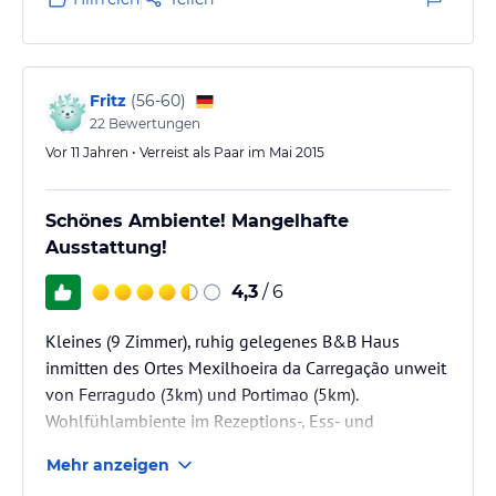
Fritz
(
56-60
)
22
Bewertungen
Vor 11 Jahren • Verreist als Paar im Mai 2015
Schönes Ambiente! Mangelhafte
Ausstattung!
4,3
/ 6
Kleines (9 Zimmer), ruhig gelegenes B&B Haus
inmitten des Ortes Mexilhoeira da Carregação unweit
von Ferragudo (3km) und Portimao (5km).
Wohlfühlambiente im Rezeptions-, Ess- und
Außenbereich. Außenbereich mit Pool, Liegen und
Mehr anzeigen
jeder Menge blühenden und duftenden Pflanzen.