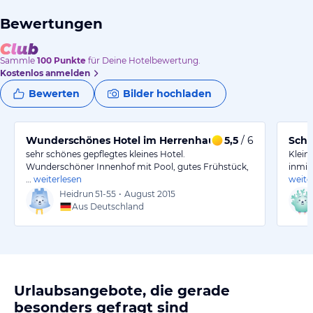
Bewertungen
Sammle
100
Punkte
für Deine Hotelbewertung.
Kostenlos anmelden
Bewerten
Bilder hochladen
Wunderschönes Hotel im Herrenhaus
5,5
/ 6
Schö
sehr schönes gepflegtes kleines Hotel.
Klein
Wunderschöner Innenhof mit Pool, gutes Frühstück,
inmit
…
weiterlesen
weite
Heidrun
51-55
•
August 2015
Aus Deutschland
Urlaubsangebote, die gerade
besonders gefragt sind