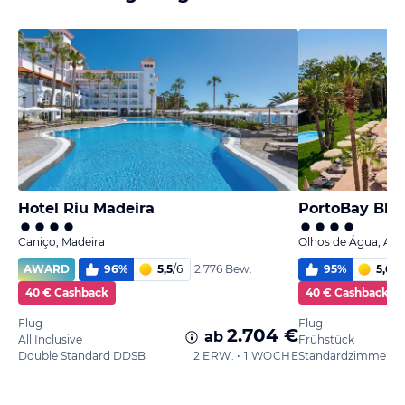
Hotel Riu Madeira
PortoBay Blu
Caniço, Madeira
Olhos de Água, Alg
AWARD
96
%
5,5
/
6
95
%
5,6
/
6
2.776 Bew.
40 € Cashback
40 € Cashback
Flug
Flug
2.704 €
ab
All Inclusive
Frühstück
Double Standard DDSB
2 ERW. • 1 WOCHE
Standardzimmer, B