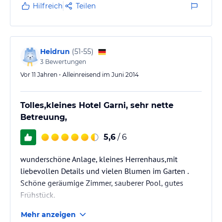
Zimmer "B" mit Terrasse im 1. Stockgelegen.
Hilfreich
Teilen
Zimmerausstattung, Badausstattung, Pool- und
Terrassenmöbel schon gehörig in die Jahre
gekommen. Dies gilt auch für die Elektroinstallation.
Zimmer "B" sehr klein mit wenig Bewegungsfreiheit.
Heidrun
(
51-55
)
Koffer…
3
Bewertungen
Vor 11 Jahren • Alleinreisend im Juni 2014
Tolles,kleines Hotel Garni, sehr nette
Betreuung,
5,6
/ 6
wunderschöne Anlage, kleines Herrenhaus,mit
liebevollen Details und vielen Blumen im Garten .
Schöne geräumige Zimmer, sauberer Pool, gutes
Frühstück.
Mehr anzeigen