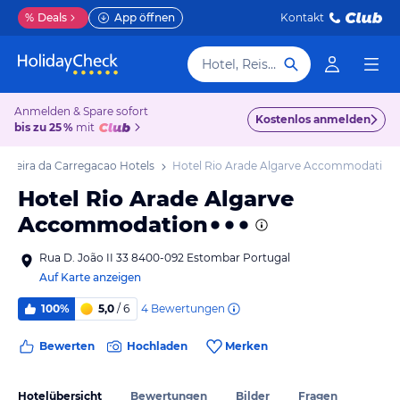
%
Deals
App öffnen
Kontakt
Hotel, Reiseziel
Anmelden & Spare sofort
Kostenlos anmelden
bis zu 25 %
mit
lhoeira da Carregacao Hotels
Hotel Rio Arade Algarve Accommodation
Hotel Rio Arade Algarve
Accommodation
Rua D. João II 33 8400-092 Estombar Portugal
Auf Karte anzeigen
4
Bewertungen
100%
5,0
/ 6
Bewerten
Hochladen
Merken
Hotelübersicht
Bewertungen
Bilder
Fragen