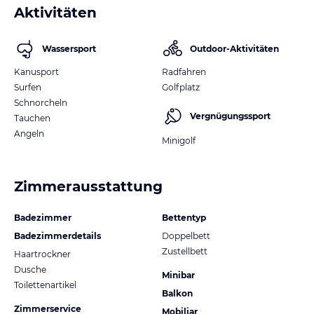
Aktivitäten
Wassersport
Outdoor-Aktivitäten
Kanusport
Radfahren
Surfen
Golfplatz
Schnorcheln
Vergnügungssport
Tauchen
Angeln
Minigolf
Zimmerausstattung
Badezimmer
Bettentyp
Badezimmerdetails
Doppelbett
Zustellbett
Haartrockner
Dusche
Minibar
Toilettenartikel
Balkon
Zimmerservice
Mobiliar