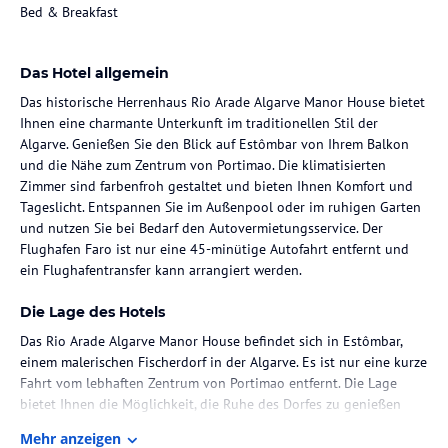
Bed & Breakfast
Das Hotel allgemein
Das historische Herrenhaus Rio Arade Algarve Manor House bietet
Ihnen eine charmante Unterkunft im traditionellen Stil der
Algarve. Genießen Sie den Blick auf Estômbar von Ihrem Balkon
und die Nähe zum Zentrum von Portimao. Die klimatisierten
Zimmer sind farbenfroh gestaltet und bieten Ihnen Komfort und
Tageslicht. Entspannen Sie im Außenpool oder im ruhigen Garten
und nutzen Sie bei Bedarf den Autovermietungsservice. Der
Flughafen Faro ist nur eine 45-minütige Autofahrt entfernt und
ein Flughafentransfer kann arrangiert werden.
Die Lage des Hotels
Das Rio Arade Algarve Manor House befindet sich in Estômbar,
einem malerischen Fischerdorf in der Algarve. Es ist nur eine kurze
Fahrt vom lebhaften Zentrum von Portimao entfernt. Die Lage
bietet Ihnen die Möglichkeit, die Ruhe des Dorfes zu genießen
und gleichzeitig die Annehmlichkeiten der Stadt in der Nähe zu
Mehr anzeigen
haben. Der Flughafen Faro ist ebenfalls gut erreichbar und bietet