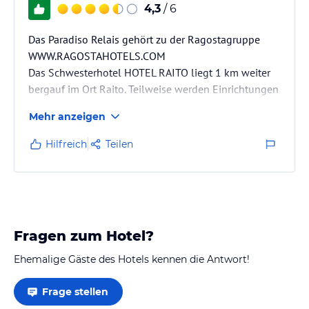
4,3
/ 6
Das Paradiso Relais gehört zu der Ragostagruppe
WWW.RAGOSTAHOTELS.COM
Das Schwesterhotel HOTEL RAITO liegt 1 km weiter
bergauf im Ort Raito. Teilweise werden Einrichtungen
(SPA und Shuttleservice) gemeinsam genutzt.
Mehr anzeigen
Das Haus wurde Mai 2010 neu errichtet. Das Hotel
sieht sich selbst als "Privathotel" mit 22 Zimmern und
Hilfreich
Teilen
der persönlichen Betreuung eines kleinen Hauses. An
dieser Selbsteinschätzung scheitert auch eine
bessere Bewertung.
Fragen zum Hotel?
Die jungen Männern muß man mögen - und
ansprechen. Dann erfüllen Sie auch…
Ehemalige Gäste des Hotels kennen die Antwort!
Frage stellen