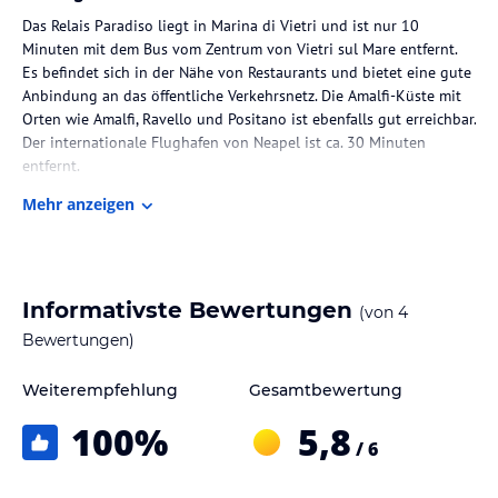
Das Relais Paradiso liegt in Marina di Vietri und ist nur 10
Minuten mit dem Bus vom Zentrum von Vietri sul Mare entfernt.
Es befindet sich in der Nähe von Restaurants und bietet eine gute
Anbindung an das öffentliche Verkehrsnetz. Die Amalfi-Küste mit
Orten wie Amalfi, Ravello und Positano ist ebenfalls gut erreichbar.
Der internationale Flughafen von Neapel ist ca. 30 Minuten
entfernt.
Mehr anzeigen
Zimmer / Unterbringung im Hotel
Das Relais Paradiso bietet 22 Einzel- und 22 Doppelzimmer, 3
Junior-Suiten und 2 Suiten auf 2 Etagen. Die Zimmer sind über
einen Aufzug erreichbar und verfügen über kostenfreies WLAN,
Informativste Bewertungen
(von
4
eine Minibar und eine Klimaanlage. Jedes Zimmer hat zudem eine
private Terrasse mit herrlichem Meerblick. Wellnessanwendungen
Bewertungen)
können direkt im Zimmer genossen werden.
Weiterempfehlung
Gesamtbewertung
Gastronomie im Hotel
100
%
5,8
Das Hotel bietet verschiedene gastronomische Einrichtungen,
/ 6
darunter ein Nichtraucherrestaurant mit Klimaanlage und eine Bar.
Das Frühstück wird als kontinentales Buffet serviert und Mittag-