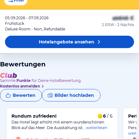
Filter
ab
646 €
05.09.2026 - 07.09.2026
Frühstück
2 ERW • 2 Nächte
Deluxe Room - Non_Refundable
Hotelangebote
ansehen
Bewertungen
Sammle
Punkte
für Deine Hotelbewertung.
Kostenlos anmelden
Bewerten
Bilder hochladen
Rundum zufrieden!
6
/ 6
Perf
Das Hotel liegt erhöht mit einem wunderschönen
Wir w
Blick auf das Meer. Die Ausstattung ist…
weiterlesen
Perso
weite