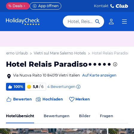
%
Deals
App öffnen
Kontakt
Hotel, Reiseziel
e Salerno Urlaub
Vietri sul Mare Salerno Hotels
Hotel Relais Paradiso
Hotel Relais Paradiso
Via Nuova Raito 10 84019 Vietri Italien
Auf Karte anzeigen
4
Bewertungen
100%
5,8
/ 6
Bewerten
Hochladen
Merken
Hotelübersicht
Bewertungen
Bilder
Fragen