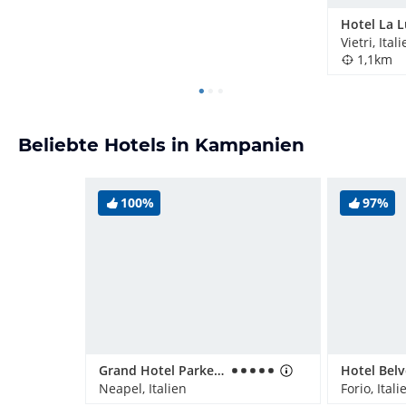
Hotel La L
Vietri, Ital
1,1km
Beliebte Hotels in Kampanien
100%
97%
Grand Hotel Parker's
Hotel Bel
Neapel, Italien
Forio, Itali