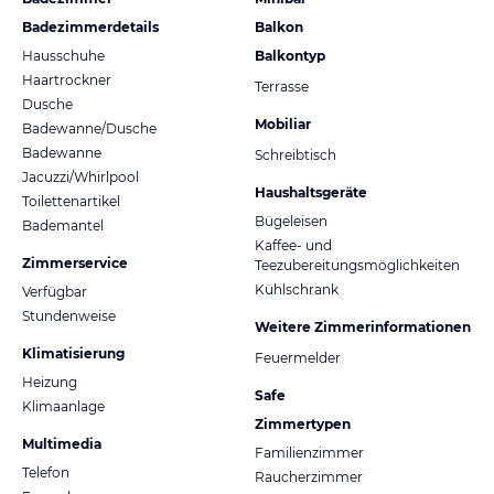
Badezimmerdetails
Balkon
Hausschuhe
Balkontyp
Haartrockner
Terrasse
Dusche
Mobiliar
Badewanne/Dusche
Badewanne
Schreibtisch
Jacuzzi/Whirlpool
Haushaltsgeräte
Toilettenartikel
Bügeleisen
Bademantel
Kaffee- und
Zimmerservice
Teezubereitungsmöglichkeiten
Kühlschrank
Verfügbar
Stundenweise
Weitere Zimmerinformationen
Klimatisierung
Feuermelder
Heizung
Safe
Klimaanlage
Zimmertypen
Multimedia
Familienzimmer
Telefon
Raucherzimmer