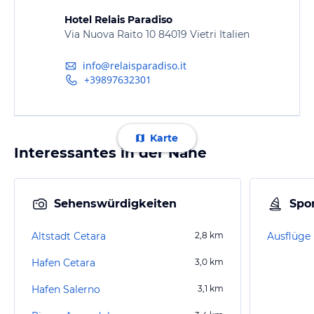
Hotel Relais Paradiso
Via Nuova Raito 10 84019 Vietri Italien
info@relaisparadiso.it
+39897632301
Karte
Interessantes in der Nähe
Sehenswürdigkeiten
Spor
Altstadt Cetara
2,8
km
Hafen Cetara
3,0
km
Hafen Salerno
3,1
km