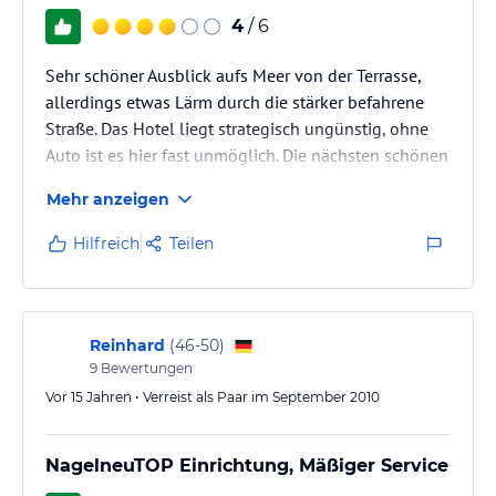
4
/ 6
Sehr schöner Ausblick aufs Meer von der Terrasse,
allerdings etwas Lärm durch die stärker befahrene
Straße. Das Hotel liegt strategisch ungünstig, ohne
Auto ist es hier fast unmöglich. Die nächsten schönen
Küstenorte Amalfi und Ravello liegen bereits ca. eine
Mehr anzeigen
Autostunde entfernt und auch zu den Stränden ist es
ein ordentliches Stück. Das Frühstück war sehr gut
Hilfreich
Teilen
und das Personal freundlich und hilfsbereit. Das
Zimmer war sauber, allerdings etwas klein; viel Platz
zum Sachen verstauen blieb nicht. Auf der
Dachterrasse…
Reinhard
(
46-50
)
9
Bewertungen
Vor 15 Jahren • Verreist als Paar im September 2010
NagelneuTOP Einrichtung, Mäßiger Service