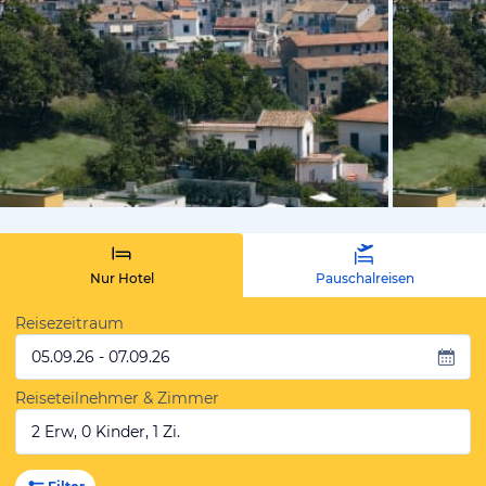
vom Hotelie
Nur Hotel
Pauschalreisen
Reisezeitraum
05.09.26 - 07.09.26
Reiseteilnehmer & Zimmer
2 Erw, 0 Kinder, 1 Zi.