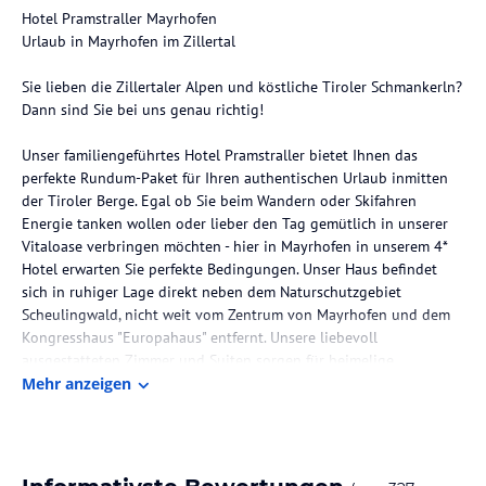
Hotel Pramstraller Mayrhofen
Urlaub in Mayrhofen im Zillertal
Sie lieben die Zillertaler Alpen und köstliche Tiroler Schmankerln?
Dann sind Sie bei uns genau richtig!
Unser familiengeführtes Hotel Pramstraller bietet Ihnen das
perfekte Rundum-Paket für Ihren authentischen Urlaub inmitten
der Tiroler Berge. Egal ob Sie beim Wandern oder Skifahren
Energie tanken wollen oder lieber den Tag gemütlich in unserer
Vitaloase verbringen möchten - hier in Mayrhofen in unserem 4*
Hotel erwarten Sie perfekte Bedingungen. Unser Haus befindet
sich in ruhiger Lage direkt neben dem Naturschutzgebiet
Scheulingwald, nicht weit vom Zentrum von Mayrhofen und dem
Kongresshaus "Europahaus" entfernt. Unsere liebevoll
ausgestatteten Zimmer und Suiten sorgen für heimelige
Atmosphäre und bieten Ihnen einen gemütlichen und erholsamen
Mehr anzeigen
Rückzugsort nach spannenden Urlaubstagen. Natürlich ist auch für
das leibliche Wohl gesorgt! Wer sich gerne kulinarisch verwöhnen
lässt, dem empfehlen wir unsere Halbpension oder unser Erlebnis-
Restaurant „LA VITA“.