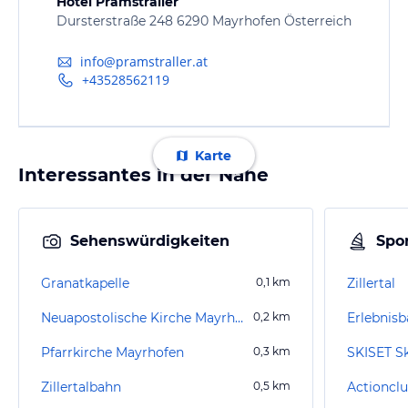
Hotel Pramstraller
Dursterstraße 248 6290 Mayrhofen Österreich
info@pramstraller.at
+43528562119
Karte
Interessantes in der Nähe
Sehenswürdigkeiten
Spor
Granatkapelle
0,1
km
Zillertal
Neuapostolische Kirche Mayrhofen
0,2
km
Erlebnis
Pfarrkirche Mayrhofen
0,3
km
SKISET Sk
Zillertalbahn
0,5
km
Actionclub