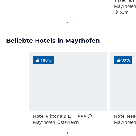
Thalerhof
Mayrhofen,
63m
Beliebte Hotels in Mayrhofen
100%
99%
Hotel Viktoria & Landhaus Joggl
Hotel Neu
Mayrhofen, Österreich
Mayrhofen,