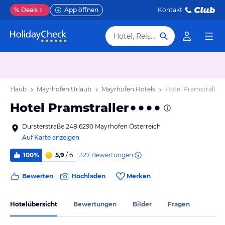
%
Deals
App öffnen
Kontakt
Hotel, Reiseziel
rol Urlaub
Mayrhofen Urlaub
Mayrhofen Hotels
Hotel Pramstraller
Hotel Pramstraller
Dursterstraße 248 6290 Mayrhofen Österreich
Auf Karte anzeigen
327
Bewertungen
100%
5,9
/ 6
Bewerten
Hochladen
Merken
Hotelübersicht
Bewertungen
Bilder
Fragen