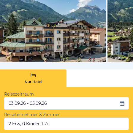
vom Hoteli
Nur Hotel
Reisezeitraum
03.09.26 - 05.09.26
Reiseteilnehmer & Zimmer
2 Erw, 0 Kinder, 1 Zi.