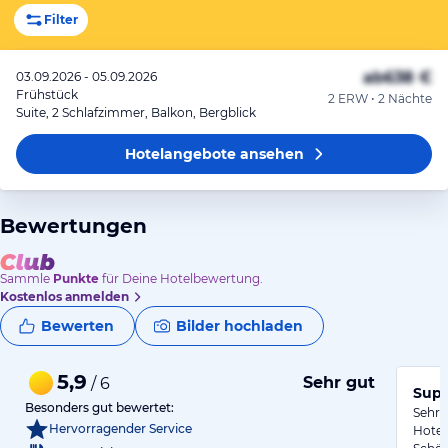
Filter
ab
638 €
03.09.2026 - 05.09.2026
Frühstück
2 ERW • 2 Nächte
Suite, 2 Schlafzimmer, Balkon, Bergblick
Hotelangebote
ansehen
Bewertungen
Sammle
Punkte
für Deine Hotelbewertung.
Kostenlos anmelden
Bewerten
Bilder hochladen
5,9
Sehr gut
/ 6
Supe
Besonders gut bewertet:
Sehr 
Hervorragender Service
Hotel