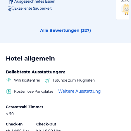
Schön
Ausgezeichnetes Essen
Exzellente Sauberkeit
Alle Bewertungen (
327
)
Hotel allgemein
Beliebteste Ausstattungen:
Wifi kostenfrei
1 Stunde zum Flughafen
Weitere Ausstattung
Kostenlose Parkplätze
Gesamtzahl Zimmer
< 50
Check-In
Check-Out
ab 14:00 Uhr
bis 10:00 Uhr