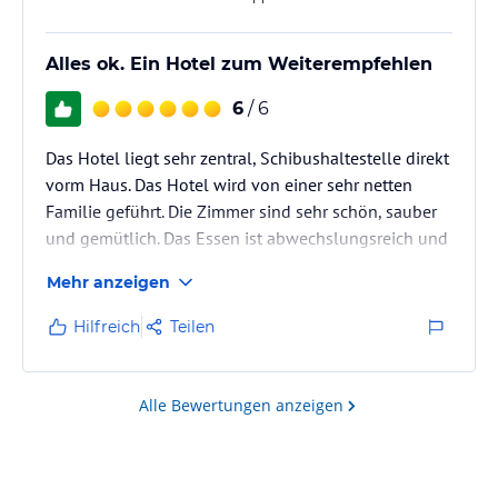
Alles ok. Ein Hotel zum Weiterempfehlen
6
/ 6
Das Hotel liegt sehr zentral, Schibushaltestelle direkt
vorm Haus. Das Hotel wird von einer sehr netten
Familie geführt. Die Zimmer sind sehr schön, sauber
und gemütlich. Das Essen ist abwechslungsreich und
sehr gut (Chef kocht selbst). Es ist ein Haus zum
Mehr anzeigen
Rundum-Wohlfühlen.
Hilfreich
Teilen
Alle Bewertungen anzeigen