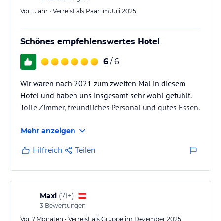
Adrenalin gefällig? Im Naturpark Zillertaler Alpen finden sich
Vor 1 Jahr • Verreist als Paar im Juli 2025
Felsformationen und Berghänge, die Liebhabern des Kletterns
Nervenkitzel pur versprechen. Das ist Ihnen noch nicht genug
Action? Wie wäre es mit einem Tandemflug über den Wolken?
Schönes empfehlenswertes Hotel
Hinweis:
Allgemeine und unverbindliche
6
/ 6
Hoteliers-/Veranstalter-/Kataloginformationen. Alle Angaben
ohne Gewähr und ohne Prüfung durch HolidayCheck. Bitte
Wir waren nach 2021 zum zweiten Mal in diesem
lies vor der Buchung die verbindlichen
Angebotsdetails
des
Hotel und haben uns insgesamt sehr wohl gefühlt.
jeweiligen Veranstalters.
Tolle Zimmer, freundliches Personal und gutes Essen.
Mehr anzeigen
Hilfreich
Teilen
Maxi
(
71+
)
3
Bewertungen
Vor 7 Monaten • Verreist als Gruppe im Dezember 2025