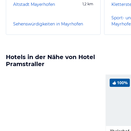
Altstadt Mayerhofen
1,2
km
Kletterst
Sport- un
Sehenswürdigkeiten in Mayrhofen
Mayrhofe
Hotels in der Nähe von Hotel
Pramstraller
100%