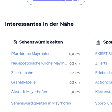
Interessantes in der Nähe
Sehenswürdigkeiten
Spor
Pfarrkirche Mayrhofen
SKISET Sk
0,0
km
Neuapostolische Kirche Mayrhofen
Zillertal
0,2
km
Zillertalbahn
Erlebnis
0,2
km
Granatkapelle
Actionclub
0,2
km
Altstadt Mayerhofen
Kletters
1,0
km
Sehenswürdigkeiten in Mayrhofen