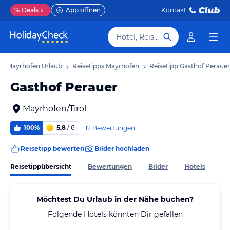
%
Deals
App öffnen
Kontakt
Hotel, Reiseziel
Mayrhofen Urlaub
Reisetipps Mayrhofen
Reisetipp Gasthof Perauer
Gasthof Perauer
Mayrhofen/Tirol
100%
5,8
/ 6
12 Bewertungen
Reisetipp bewerten
Bilder hochladen
Reisetippübersicht
Bewertungen
Bilder
Hotels
Möchtest Du Urlaub in der Nähe buchen?
Folgende Hotels könnten Dir gefallen