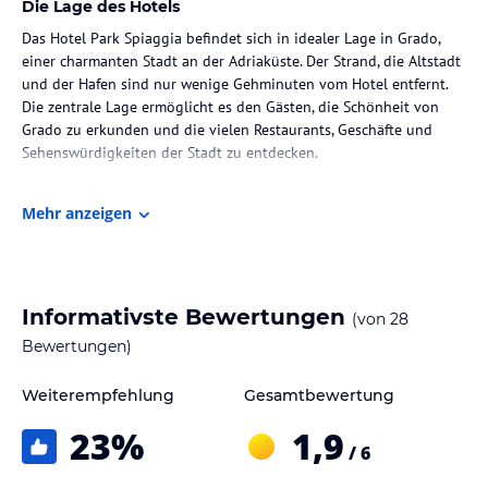
Die Lage des Hotels
Das Hotel Park Spiaggia befindet sich in idealer Lage in Grado,
einer charmanten Stadt an der Adriaküste. Der Strand, die Altstadt
und der Hafen sind nur wenige Gehminuten vom Hotel entfernt.
Die zentrale Lage ermöglicht es den Gästen, die Schönheit von
Grado zu erkunden und die vielen Restaurants, Geschäfte und
Sehenswürdigkeiten der Stadt zu entdecken.
Zimmer / Unterbringung im Hotel
Mehr anzeigen
Das Hotel Park Spiaggia bietet geräumige und komfortable
Zimmer, die mit Sat-TV, Terrasse und Klimaanlage ausgestattet
sind. Die Zimmer bieten einen angenehmen Rückzugsort nach
einem Tag voller Aktivitäten in Grado. Die Terrassen bieten einen
Informativste Bewertungen
(von
28
schönen Blick auf den kleinen Park und laden zum Entspannen
ein.
Bewertungen)
Gastronomie im Hotel
Weiterempfehlung
Gesamtbewertung
Das Hotel Park Spiaggia bietet seinen Gästen eine Vielzahl von
23
%
1,9
Restaurants und gastronomischen Einrichtungen. Das
/ 6
Hotelrestaurant serviert köstliche Gerichte der regionalen und