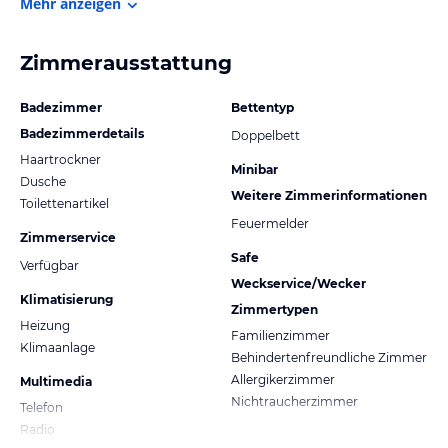
Mehr anzeigen
Zimmerausstattung
Badezimmer
Bettentyp
Badezimmerdetails
Doppelbett
Haartrockner
Minibar
Dusche
Weitere Zimmerinformationen
Toilettenartikel
Feuermelder
Zimmerservice
Safe
Verfügbar
Weckservice/Wecker
Klimatisierung
Zimmertypen
Heizung
Familienzimmer
Klimaanlage
Behindertenfreundliche Zimmer
Allergikerzimmer
Multimedia
Nichtraucherzimmer
Telefon
Radio