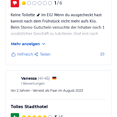
1
/ 6
Keine Toilette 🚽 im EG! Wenn du ausgecheckt hast
kannst nach dem Frühstück nicht mehr aufs Klo.
Beim Storno Gutschein versuchte der Inhaber noch 1
zusätzliches Geschäft zu lukriieren. Und erst nach
einem GEWONNEN RECHTSSTREIT musste er mir
Mehr anzeigen
einen EU konformen Gutschein anbieten. Der MUSS 3
JAHRE gültig sein! Nicht nur ein Jahr... jetzt ist die EU
Hilfreich
Teilen
Richtlinie auch in Grado angekommen!
Diesen Service gibt's nur im Hotel park spiaggia.
Gratuliere!
Vanessa
(
41-45
)
1
Bewertungen
Kein Doppelbett dafür 2 Matratzen zusammen
Vor 2 Jahren • Verreist als Paar im August 2023
geschoben die sich…
Tolles Stadthotel