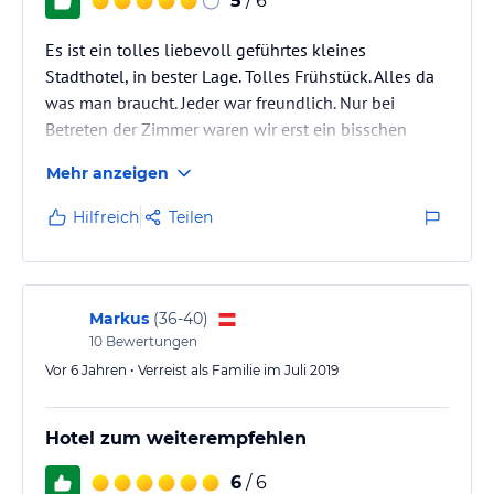
5
/ 6
Es ist ein tolles liebevoll geführtes kleines
Stadthotel, in bester Lage. Tolles Frühstück. Alles da
was man braucht. Jeder war freundlich. Nur bei
Betreten der Zimmer waren wir erst ein bisschen
überrascht diese sind sehr in die Jahre gekommen.
Mehr anzeigen
Doch es war alles sauber das war für uns das
wichtigste.
Hilfreich
Teilen
Markus
(
36-40
)
10
Bewertungen
Vor 6 Jahren • Verreist als Familie im Juli 2019
Hotel zum weiterempfehlen
6
/ 6