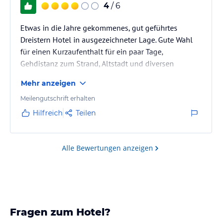
4
/ 6
Etwas in die Jahre gekommenes, gut geführtes
Dreistern Hotel in ausgezeichneter Lage. Gute Wahl
für einen Kurzaufenthalt für ein paar Tage,
Gehdistanz zum Strand, Altstadt und diversen
Lokalen. Innenausstattung weckt
Mehr anzeigen
Kindheitserinnerungen an die Siebziger und
Achtziger Jahre. Die Crew am Checkin ist Weltklasse
Meilengutschrift erhalten
wenn es darum geht Reservierungen in guten
Hilfreich
Teilen
Restaurants zu bekommen und gibt auch gerne
Tipps. Frühstück nimmt man am netten dreieckigen
Platz ein. Fahrradverleih ist inkludiert, Parkplatz für
Alle Bewertungen anzeigen
das Auto ebenso,…
Fragen zum Hotel?