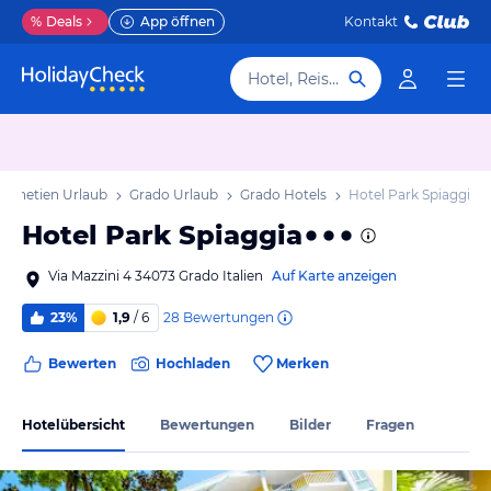
%
Deals
App öffnen
Kontakt
Hotel, Reiseziel
h Venetien Urlaub
Grado Urlaub
Grado Hotels
Hotel Park Spiaggia
Hotel Park Spiaggia
Via Mazzini 4 34073 Grado Italien
Auf Karte anzeigen
28
Bewertungen
23%
1,9
/ 6
Bewerten
Hochladen
Merken
Hotelübersicht
Bewertungen
Bilder
Fragen