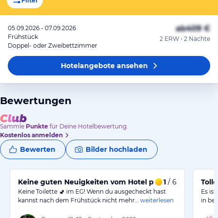
Filter
ab
409 €
05.09.2026 - 07.09.2026
Frühstück
2 ERW • 2 Nächte
Doppel- oder Zweibettzimmer
Hotelangebote
ansehen
Bewertungen
Sammle
Punkte
für Deine Hotelbewertung.
Kostenlos anmelden
Bewerten
Bilder hochladen
Keine guten Neuigkeiten vom Hotel park spiaggia
1
/ 6
Toll
Keine Toilette 🚽 im EG! Wenn du ausgecheckt hast
Es ist
kannst nach dem Frühstück nicht mehr…
weiterlesen
in bes