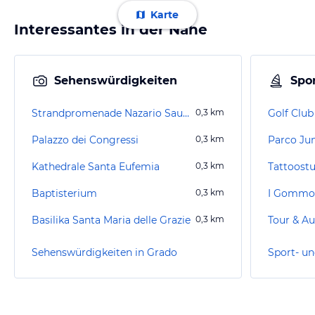
Karte
Interessantes in der Nähe
Sehenswürdigkeiten
Spor
Strandpromenade Nazario Sauro
0,3
km
Golf Clu
Palazzo dei Congressi
0,3
km
Parco Jun
Kathedrale Santa Eufemia
0,3
km
Tattoostu
Baptisterium
0,3
km
I Gommo
Basilika Santa Maria delle Grazie
0,3
km
Tour & Au
Sehenswürdigkeiten in Grado
Sport- un