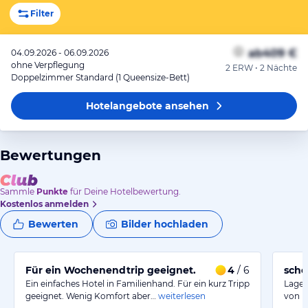
Filter
ab
409 €
04.09.2026 - 06.09.2026
ohne Verpflegung
2 ERW • 2 Nächte
Doppelzimmer Standard (1 Queensize-Bett)
Hotelangebote
ansehen
Bewertungen
Sammle
Punkte
für Deine Hotelbewertung.
Kostenlos anmelden
Bewerten
Bilder hochladen
Für ein Wochenendtrip geeignet.
4
/ 6
schö
Ein einfaches Hotel in Familienhand. Für ein kurz Tripp
Lage 
geeignet. Wenig Komfort aber…
weiterlesen
von H