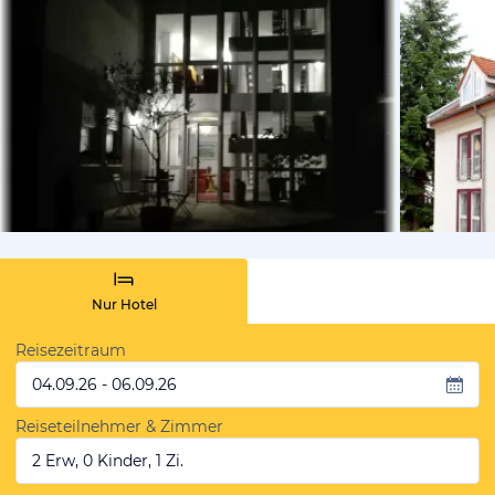
vom Hotelie
Nur Hotel
Reisezeitraum
04.09.26 - 06.09.26
Reiseteilnehmer & Zimmer
2 Erw, 0 Kinder, 1 Zi.