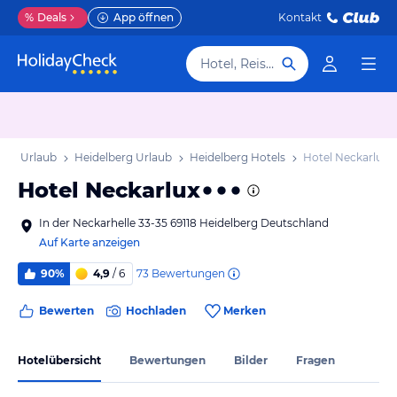
%
Deals
App öffnen
Kontakt
Hotel, Reiseziel
rg Urlaub
Heidelberg Urlaub
Heidelberg Hotels
Hotel Neckarlux
Hotel Neckarlux
In der Neckarhelle 33-35 69118 Heidelberg Deutschland
Auf Karte anzeigen
73
Bewertungen
90%
4,9
/ 6
Bewerten
Hochladen
Merken
Hotelübersicht
Bewertungen
Bilder
Fragen