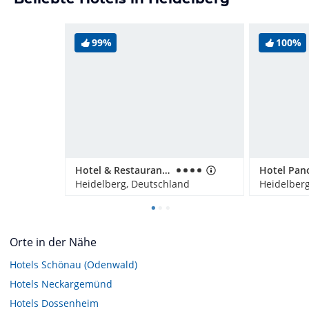
99%
100%
Hotel & Restaurant Grenzhof
Hotel Pan
Heidelberg, Deutschland
Heidelber
Orte in der Nähe
Hotels
Schönau (Odenwald)
Hotels
Neckargemünd
Hotels
Dossenheim