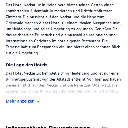
Das Hotel Neckarlux in Heidelberg bietet seinen Gästen einen
komfortablen Aufenthalt in modernen und lichtdurchfluteten
Zimmern. Die Aussicht auf den Neckar und die Nähe zum
Odenwald machen dieses Hotel zu einem idealen Ausgangspunkt,
um Heidelberg und seine Umgebung zu erkunden. Genießen Sie
das reichhaltige Frühstück und die Auswahl an regionalen und
internationalen Gerichten im hoteleigenen Restaurant. Die
Terrasse lädt zum Entspannen ein und bietet einen schönen Blick
auf die Umgebung.
Die Lage des Hotels
Das Hotel Neckarlux befindet sich in Heidelberg und ist nur eine
8-minütige Busfahrt von der Altstadt entfernt. Von hier aus haben
Sie einen Blick auf den Neckar und die Nähe zum Odenwald. Die
Lage ermöglicht es Ihnen, die Schönheit der Stadt und die Natur
in der Umgebung zu erkunden.
Mehr anzeigen
Zimmer / Unterbringung im Hotel
Das Hotel Neckarlux bietet komfortable und geräumige Zimmer
mit modernen Annehmlichkeiten wie einem Flachbild-TV. Die nach