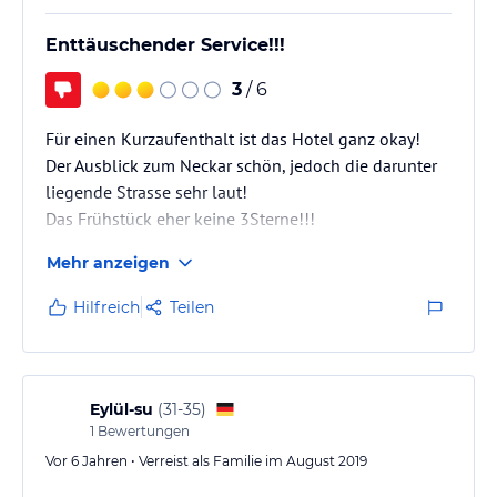
Enttäuschender Service!!!
3
/ 6
Für einen Kurzaufenthalt ist das Hotel ganz okay!
Der Ausblick zum Neckar schön, jedoch die darunter
liegende Strasse sehr laut!
Das Frühstück eher keine 3Sterne!!!
Mehr anzeigen
Ich wollte im Dezember 2019 nochmals einen
Aufenthalt buchen; jedoch hat sich auch nach
Hilfreich
Teilen
mehrmaliger Anfrage niemand zurückgemeldet; dies
ist nicht gerade kundenfreundlich!!!
Ich habe sodann anderweitig gebucht!!!
Eylül-su
(
31-35
)
1
Bewertungen
Vor 6 Jahren • Verreist als Familie im August 2019