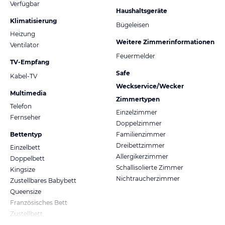
Verfügbar
Haushaltsgeräte
Klimatisierung
Bügeleisen
Heizung
Weitere Zimmerinformationen
Ventilator
Feuermelder
TV-Empfang
Safe
Kabel-TV
Weckservice/Wecker
Multimedia
Zimmertypen
Telefon
Einzelzimmer
Fernseher
Doppelzimmer
Bettentyp
Familienzimmer
Dreibettzimmer
Einzelbett
Allergikerzimmer
Doppelbett
Schallisolierte Zimmer
Kingsize
Nichtraucherzimmer
Zustellbares Babybett
Queensize
Französisches Bett
Zustellbett