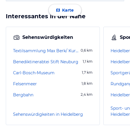
Karte
Interessantes in der Nähe
Sehenswürdigkeiten
Spor
Textilsammlung Max Berk/ Kurpfälzisches Museum
0,6
km
Heidelber
Benediktinerabtei Stift Neuburg
1,1
km
Carl-Bosch-Museum
1,7
km
Sportger
Felsenmeer
1,8
km
Rundgang
Bergbahn
2,4
km
Sport- un
Sehenswürdigkeiten in Heidelberg
Heidelbe