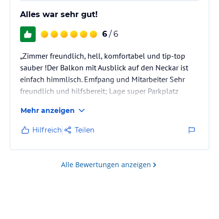
Alles war sehr gut!
6
/ 6
„Zimmer freundlich, hell, komfortabel und tip-top
sauber !Der Balkon mit Ausblick auf den Neckar ist
einfach himmlisch. Emfpang und Mitarbeiter Sehr
freundlich und hilfsbereit; Lage super Parkplatz
vorhanden .Sehr große Auswahl am Frühstücksbuffet
Mehr anzeigen
.Ein Restaurant mit Leckeren Speisen im Haus ist
auch vorhanden ,es ist alles sehr familiär
Hilfreich
Teilen
&Kinderfreundlich Ein Zustellbett für unsere Tochter
zu bekommen war gar kein Problem ,wir sind rundum
Zufrieden und freuen uns auf das nächste mal !
Alle Bewertungen anzeigen