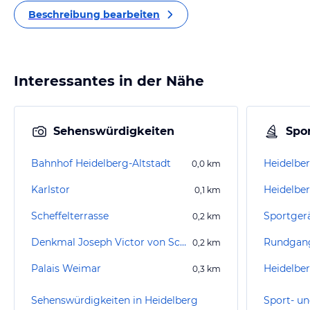
Beschreibung bearbeiten
Interessantes in der Nähe
Sehenswürdigkeiten
Spor
Bahnhof Heidelberg-Altstadt
Heidelber
0,0
km
Karlstor
0,1
km
Scheffelterrasse
Sportger
0,2
km
Denkmal Joseph Victor von Scheffel
Rundgang
0,2
km
Palais Weimar
0,3
km
Sehenswürdigkeiten in Heidelberg