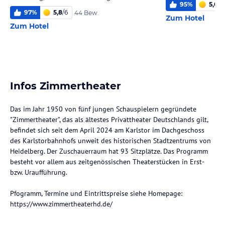
95
%
5,0
/
6
97
%
5,8
/
6
44 Bew.
Zum Hotel
Zum Hotel
Infos Zimmertheater
Das im Jahr 1950 von fünf jungen Schauspielern gegründete
"Zimmertheater", das als ältestes Privattheater Deutschlands gilt,
befindet sich seit dem April 2024 am Karlstor im Dachgeschoss
des Karlstorbahnhofs unweit des historischen Stadtzentrums von
Heidelberg. Der Zuschauerraum hat 93 Sitzplätze. Das Programm
besteht vor allem aus zeitgenössischen Theaterstücken in Erst-
bzw. Uraufführung.
Pfogramm, Termine und Eintrittspreise siehe Homepage:
https://www.zimmertheaterhd.de/