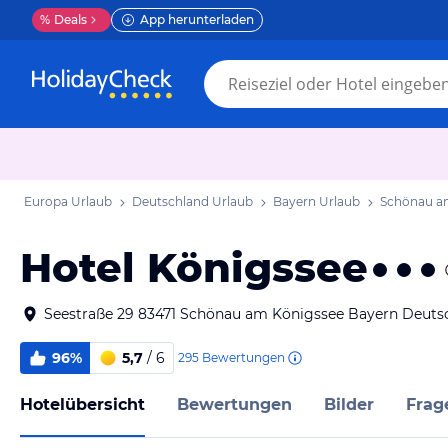
%
Deals
App herunterladen
Europa Urlaub
Deutschland Urlaub
Bayern Urlaub
Schönau a
Hotel Königssee
Seestraße 29 83471 Schönau am Königssee Bayern Deuts
96%
5,7
/ 6
295
Bewertungen
Hotelübersicht
Bewertungen
Bilder
Frag