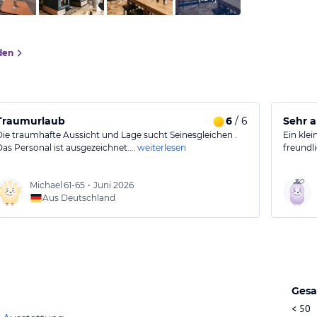
den
Traumurlaub
6
/ 6
Sehr a
Die traumhafte Aussicht und Lage sucht Seinesgleichen .
Ein kle
Das Personal ist ausgezeichnet.…
weiterlesen
freundl
Michael
61-65
•
Juni 2026
Aus Deutschland
Gesa
< 50