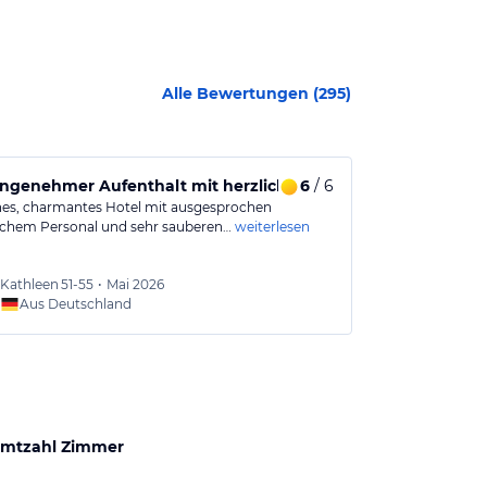
Alle Bewertungen (
295
)
ngenehmer Aufenthalt mit herzlichem Service
6
/ 6
Top Empfehl
ines, charmantes Hotel mit ausgesprochen
Ein tolles Hote
ichem Personal und sehr sauberen…
weiterlesen
sowie durchda
Kathleen
51-55
•
Mai 2026
Katrin
Aus Deutschland
Aus
mtzahl Zimmer