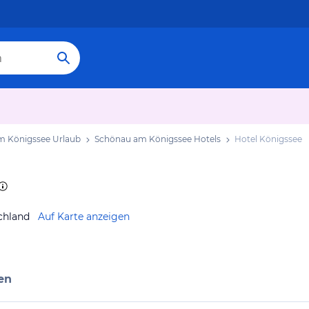
m Königssee Urlaub
Schönau am Königssee Hotels
Hotel Königssee
chland
Auf Karte anzeigen
en