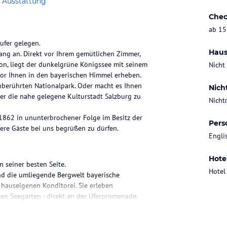
 Ausstattung
Chec
ab 15
ufer gelegen.
Haus
ang an. Direkt vor Ihrem gemütlichen Zimmer,
on, liegt der dunkelgrüne Königssee mit seinem
Nicht
vor Ihnen in den bayerischen Himmel erheben.
nberührten Nationalpark. Oder macht es Ihnen
Nich
r die nahe gelegene Kulturstadt Salzburg zu
Nicht
1862 in ununterbrochener Folge im Besitz der
Pers
sere Gäste bei uns begrüßen zu dürfen.
Engli
Hote
n seiner besten Seite.
Hotel
nd die umliegende Bergwelt bayerische
 hauseigenen Konditorei. Sie erleben
en Seegarten - direkt an der Uferpromenade.
 Anfrage attraktive Angebote und Leistungen.
nd durch Kreationen unserer vielseitigen Küche