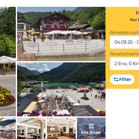
Nur 
Reisezeitrau
04.09.26 - 
Reiseteilneh
2 Erw, 0 Kin
vom Hotelier, Januar 2019
Filter
vom Hotelier, Januar 2019
Alle Bilder
(
194
)