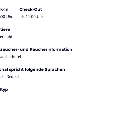
k-In
Check-Out
:00 Uhr
bis 11:00 Uhr
tiere
 erlaubt
traucher- und Raucherinformation
raucherhotel
onal spricht folgende Sprachen
sch, Deutsch
ltyp