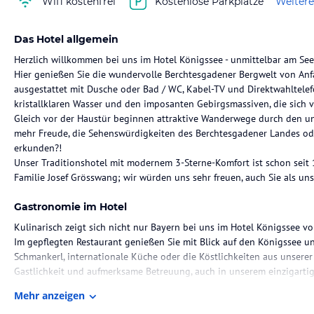
Wifi kostenfrei
Kostenlose Parkplätze
Weitere
Das Hotel allgemein
Herzlich willkommen bei uns im Hotel Königssee - unmittelbar am See
Hier genießen Sie die wundervolle Berchtesgadener Bergwelt von Anf
ausgestattet mit Dusche oder Bad / WC, Kabel-TV und Direktwahltelef
kristallklaren Wasser und den imposanten Gebirgsmassiven, die sich 
Gleich vor der Haustür beginnen attraktive Wanderwege durch den u
mehr Freude, die Sehenswürdigkeiten des Berchtesgadener Landes ode
erkunden?!
Unser Traditionshotel mit modernem 3-Sterne-Komfort ist schon seit 
Familie Josef Grösswang; wir würden uns sehr freuen, auch Sie als un
Gastronomie im Hotel
Kulinarisch zeigt sich nicht nur Bayern bei uns im Hotel Königssee vo
Im gepflegten Restaurant genießen Sie mit Blick auf den Königssee u
Schmankerl, internationale Küche oder die Köstlichkeiten aus unserer
Gastlichkeit und aufmerksame Betreuung, auch in unserem einzigartig
Auch für Ihren Betriebsausflug oder Ihre Familienfeier bieten wir auf
Mehr anzeigen
Unser Service-Team freut sich darauf, Sie liebenswürdig zu beraten u