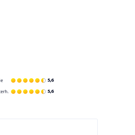
ie
5,6
terh.
5,6