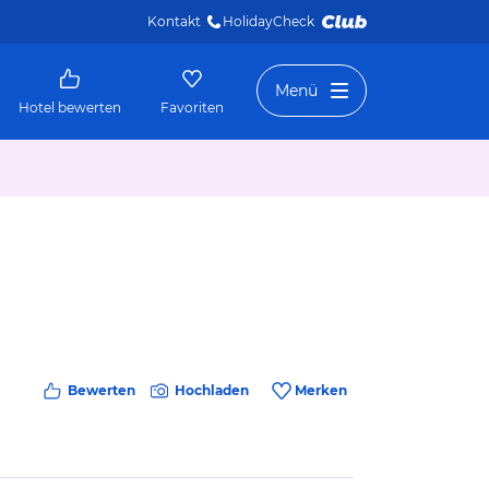
Kontakt
HolidayCheck 
Menü
Hotel bewerten
Favoriten
Bewerten
Hochladen
Merken