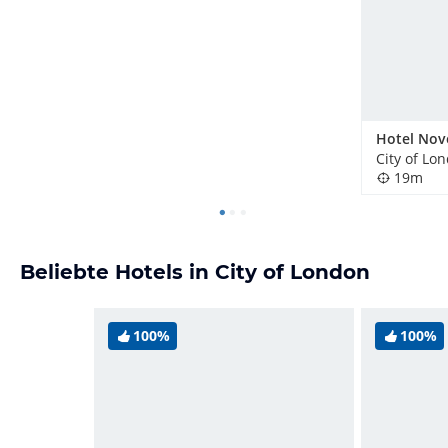
City of Lo
19m
Beliebte Hotels in City of London
100%
100%