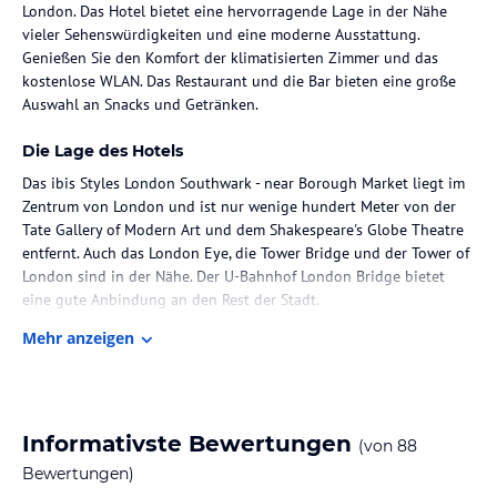
London. Das Hotel bietet eine hervorragende Lage in der Nähe
vieler Sehenswürdigkeiten und eine moderne Ausstattung.
Genießen Sie den Komfort der klimatisierten Zimmer und das
kostenlose WLAN. Das Restaurant und die Bar bieten eine große
Auswahl an Snacks und Getränken.
Die Lage des Hotels
Das ibis Styles London Southwark - near Borough Market liegt im
Zentrum von London und ist nur wenige hundert Meter von der
Tate Gallery of Modern Art und dem Shakespeare's Globe Theatre
entfernt. Auch das London Eye, die Tower Bridge und der Tower of
London sind in der Nähe. Der U-Bahnhof London Bridge bietet
eine gute Anbindung an den Rest der Stadt.
Mehr anzeigen
Zimmer / Unterbringung im Hotel
Die Zimmer im ibis Styles London Southwark - near Borough
Market sind klimatisiert und verfügen über ein eigenes Bad. Zur
Ausstattung gehören ein Laptop-Safe, ein Flachbild-Sat-TV und
Informativste Bewertungen
(von
88
kostenfreies WLAN. Die geräumigen Suiten bieten einen
zusätzlichen Wohnbereich.
Bewertungen)