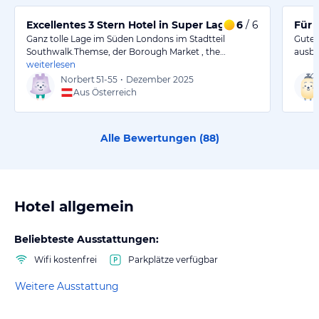
Excellentes 3 Stern Hotel in Super Lage
6
/ 6
Für 
Ganz tolle Lage im Süden Londons im Stadtteil
Gutes
Southwalk.Themse, der Borough Market , the…
ausba
weiterlesen
Norbert
51-55
•
Dezember 2025
Aus Österreich
Alle Bewertungen (
88
)
Hotel allgemein
Beliebteste Ausstattungen:
Wifi kostenfrei
Parkplätze verfügbar
Weitere Ausstattung