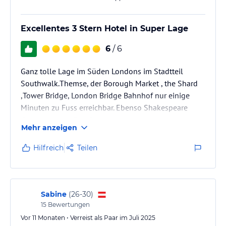
Excellentes 3 Stern Hotel in Super Lage
6
/ 6
Ganz tolle Lage im Süden Londons im Stadtteil
Southwalk.Themse, der Borough Market , the Shard
,Tower Bridge, London Bridge Bahnhof nur einige
Minuten zu Fuss erreichbar. Ebenso Shakespeare
Globe, London Eye, Dungeon etc....
Mehr anzeigen
Hollywood Thema zieht dich durchs Hotel.einfach
cool!
Hilfreich
Teilen
Sehr gutes Frühstücksbuffet...Wir haben immer um
Zimmer mit Blick auf den Shard gefragt,oberes
Stockwerk . geniale Aussicht und ruhige Lage da
Richtung Innenhof.
Sabine
(
26-30
)
Zimmer waren immer sauber und das Personal
15
Bewertungen
jedesmal sehr bemüht und sehr…
Vor 11 Monaten • Verreist als Paar im Juli 2025