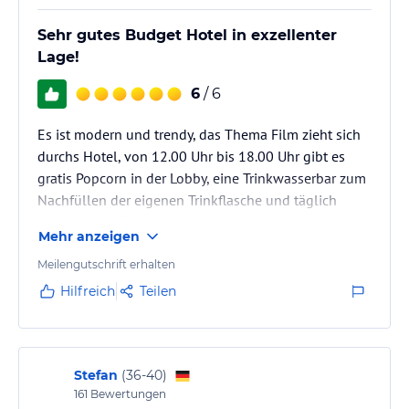
Sehr gutes Budget Hotel in exzellenter
Lage!
6
/ 6
Es ist modern und trendy, das Thema Film zieht sich
durchs Hotel, von 12.00 Uhr bis 18.00 Uhr gibt es
gratis Popcorn in der Lobby, eine Trinkwasserbar zum
Nachfüllen der eigenen Trinkflasche und täglich
frisches Obst.Das Personal ist sehr freundlich und
Mehr anzeigen
zuvorkommend.Für Gäste,die das Hotel frühmorgens
verlassen müssen,wird ein Frühstückspaket
Meilengutschrift erhalten
zusammengestellt. Es ist sauber. Wir kommen wieder!
Hilfreich
Teilen
Stefan
(
36-40
)
161
Bewertungen