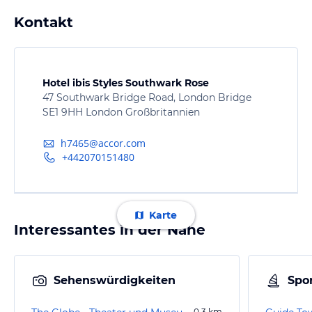
Kontakt
Hotel ibis Styles Southwark Rose
47 Southwark Bridge Road, London Bridge
SE1 9HH London Großbritannien
h7465@accor.com
+442070151480
Karte
Interessantes in der Nähe
Sehenswürdigkeiten
Spor
0,3
km