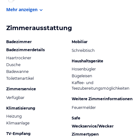
Mehr anzeigen
Zimmerausstattung
Badezimmer
Mobiliar
Badezimmerdetails
Schreibtisch
Haartrockner
Haushaltsgeräte
Dusche
Hosenbügler
Badewanne
Bügeleisen
Toilettenartikel
Kaffee- und
Teezubereitungsmöglichkeiten
Zimmerservice
Verfügbar
Weitere Zimmerinformationen
Feuermelder
Klimatisierung
Heizung
Safe
Klimaanlage
Weckservice/Wecker
TV-Empfang
Zimmertypen