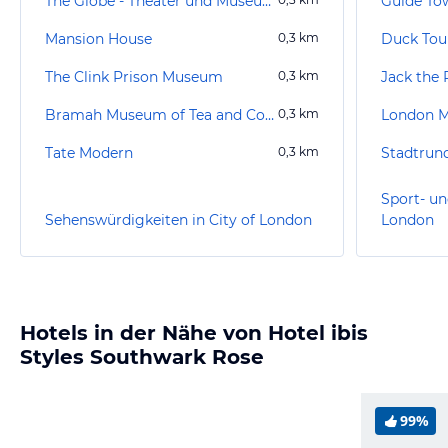
The Globe - Theater und Museum
Guide Tow
Mansion House
0,3
km
Duck Tou
The Clink Prison Museum
0,3
km
Jack the 
Bramah Museum of Tea and Coffee
0,3
km
London M
Tate Modern
0,3
km
Sport- un
Sehenswürdigkeiten in City of London
London
Hotels in der Nähe von Hotel ibis
Styles Southwark Rose
99%