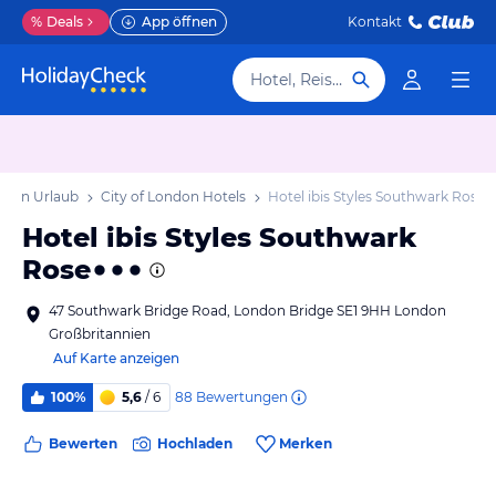
%
Deals
App öffnen
Kontakt
Hotel, Reiseziel
ondon Urlaub
City of London Hotels
Hotel ibis Styles Southwark Rose
Hotel ibis Styles Southwark
Rose
47 Southwark Bridge Road, London Bridge SE1 9HH London
Großbritannien
Auf Karte anzeigen
88
Bewertungen
100%
5,6
/ 6
Bewerten
Hochladen
Merken