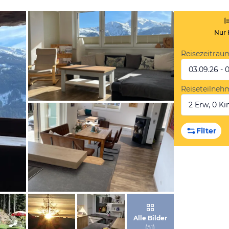
Nur 
Reisezeitrau
03.09.26 - 
Reiseteilneh
2 Erw, 0 Kin
von Booking.com
Filter
von Booking.com
Alle Bilder
(
51
)