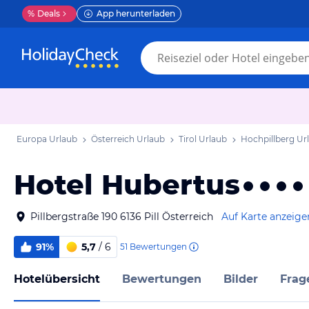
%
Deals
App herunterladen
Europa Urlaub
Österreich Urlaub
Tirol Urlaub
Hochpillberg Ur
Hotel Hubertus
Pillbergstraße 190 6136 Pill Österreich
Auf Karte anzeige
91%
5,7
/ 6
51
Bewertungen
Hotelübersicht
Bewertungen
Bilder
Frag