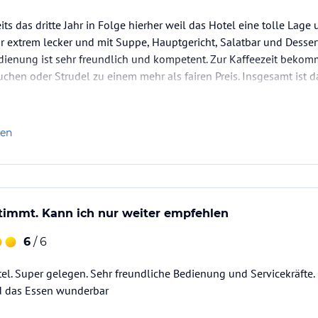
eits das dritte Jahr in Folge hierher weil das Hotel eine tolle Lage
ur extrem lecker und mit Suppe, Hauptgericht, Salatbar und Desser
dienung ist sehr freundlich und kompetent. Zur Kaffeezeit bekom
hen oder Strudel zu einem mehr als fairen Preis. Insgesamt ist 
hlenswert.
len
stimmt. Kann ich nur weiter empfehlen
6
/ 6
l. Super gelegen. Sehr freundliche Bedienung und Servicekräfte.
 das Essen wunderbar