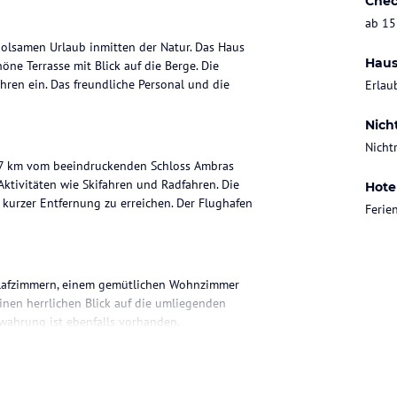
Chec
ab 15
rholsamen Urlaub inmitten der Natur. Das Haus
Haus
ne Terrasse mit Blick auf die Berge. Die
ren ein. Das freundliche Personal und die
Erlau
Nich
Nicht
r 37 km vom beeindruckenden Schloss Ambras
ktivitäten wie Skifahren und Radfahren. Die
Hote
kurzer Entfernung zu erreichen. Der Flughafen
Ferie
chlafzimmern, einem gemütlichen Wohnzimmer
inen herrlichen Blick auf die umliegenden
wahrung ist ebenfalls vorhanden.
en und in der gut ausgestatteten Küche