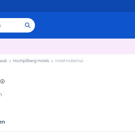
laub
Hochpillberg Hotels
Hotel Hubertus
n
en