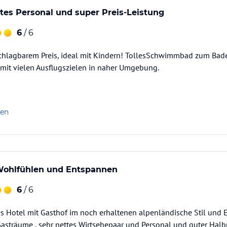
ettes Personal und super Preis-Leistung
6
/ 6
chlagbarem Preis, ideal mit Kindern! TollesSchwimmbad zum Ba
t vielen Ausflugszielen in naher Umgebung.
len
Wohlfühlen und Entspannen
6
/ 6
s Hotel mit Gasthof im noch erhaltenen alpenländische Stil und E
sträume , sehr nettes Wirtsehepaar und Personal und guter Halbp