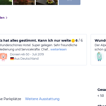
den
Es hat alles gestimmt. Kann ich nur weiter empfehlen
6
/ 6
Wunde
Wunderschönes Hotel. Super gelegen. Sehr freundliche
Der Alpe
Bedienung und Servicekräfte. Chef…
weiterlesen
schön g
Doreen
46-50
•
Juli 2019
Aus Deutschland
Gesa
< 50
se Parkplätze
Weitere Ausstattung