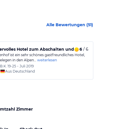
Alle Bewertungen (
51
)
rvolles Hotel zum Abschalten und Genießen.
6
/ 6
Tolles Hotel
nhof ist ein sehr schönes gastfreundliches Hotel,
Super Hotel zu
elegen in den Alpen…
weiterlesen
TollesSchwim
B.K.
19-25
•
Juli 2019
Cindy
Aus Deutschland
Aus
mtzahl Zimmer