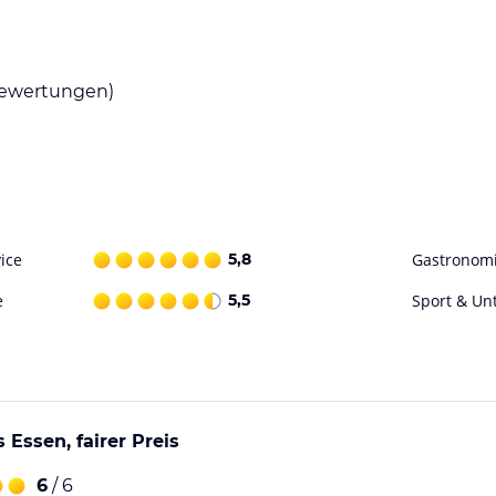
 in dem Ihnen köstliche Gerichte serviert
ewertungen)
keiten für sportliche Aktivitäten. Sie können
Skiaufbewahrung ist in der Unterkunft
ohne Gewähr. Bitte lies vor der Buchung die
ice
5,8
Gastronom
e
5,5
Sport & Un
s Essen, fairer Preis
6
/ 6