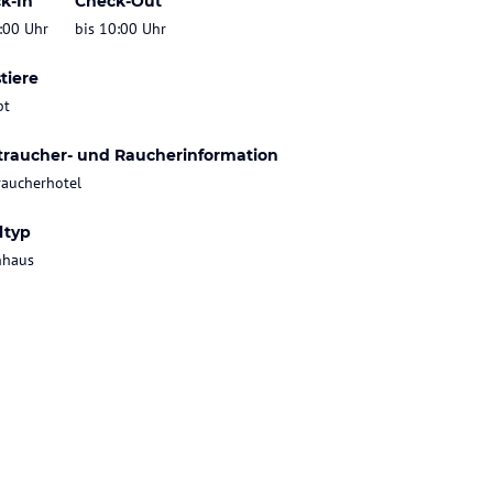
k-In
Check-Out
:00 Uhr
bis 10:00 Uhr
tiere
bt
traucher- und Raucherinformation
raucherhotel
ltyp
nhaus