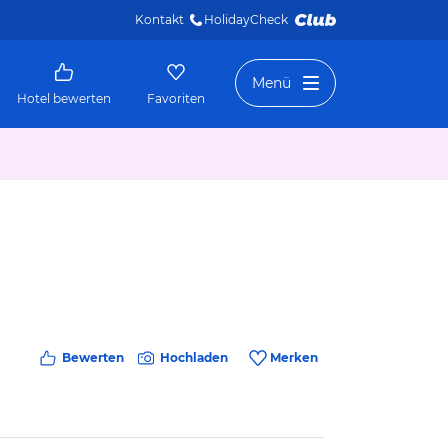
Kontakt
HolidayCheck 
Menü
Hotel bewerten
Favoriten
Bewerten
Hochladen
Merken