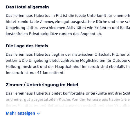
Das Hotel allgemein
Das Ferienhaus Hubertus in Pill ist die ideale Unterkunft für einen e
bietet komfortable Zimmer, eine gut ausgestattete Küche und eine schö
Umgebung lädt zu verschiedenen Aktivitäten wie Skifahren und Radfah
kostenfreien Privatparkplätze runden das Angebot ab.
Die Lage des Hotels
Das Ferienhaus Hubertus liegt in der malerischen Ortschaft Pill, nu
entfernt. Die Umgebung bietet zahlreiche Möglichkeiten für Outdoor-A
Hofburg Innsbruck und der Hauptbahnhof Innsbruck sind ebenfalls in 
Innsbruck ist nur 41 km entfernt.
Zimmer / Unterbringung im Hotel
Das Ferienhaus Hubertus bietet komfortable Unterkünfte mit drei S
und einer gut ausgestatteten Küche. Von der Terrasse aus haben Sie e
Berge. Handtücher und Bettwäsche werden gestellt und eine Skiaufbe
Mehr anzeigen
Gastronomie im Hotel
Im Ferienhaus Hubertus können Sie Ihre eigenen Mahlzeiten zubereit