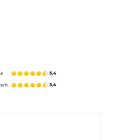
ie
5,4
terh.
5,4