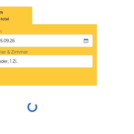
Hotel
m
05.09.26
mer & Zimmer
der, 1 Zi.