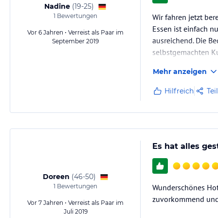
Nadine
(
19-25
)
1
Bewertungen
Wir fahren jetzt ber
Essen ist einfach n
Vor 6 Jahren • Verreist als Paar im
ausreichend. Die Be
September 2019
selbstgemachten Kuc
für Haustiere empfe
Mehr anzeigen
Hilfreich
Tei
Es hat alles ge
Doreen
(
46-50
)
1
Bewertungen
Wunderschönes Hote
zuvorkommend und
Vor 7 Jahren • Verreist als Paar im
Juli 2019