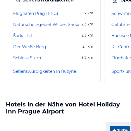
Flughafen Prag (PRG)
1,7
km
Schwimm
Naturschutzgebiet Wildes Sarka
2,3
km
Šárka-Tal
2,3
km
Badesee 
Der Weiße Berg
3,1
km
Schloss Stern
3,2
km
Sehenswürdigkeiten in Ruzyne
Sport- un
Hotels in der Nähe von Hotel Holiday
Inn Prague Airport
100%