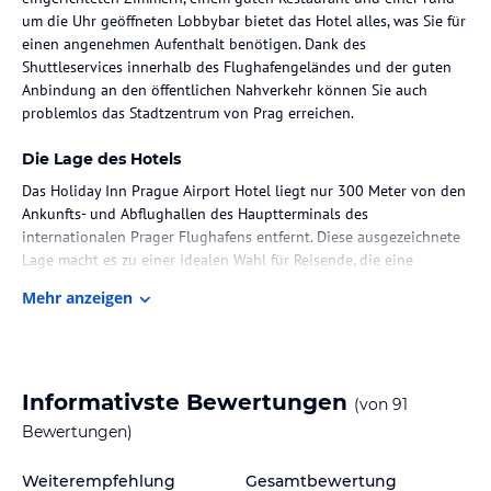
um die Uhr geöffneten Lobbybar bietet das Hotel alles, was Sie für
einen angenehmen Aufenthalt benötigen. Dank des
Shuttleservices innerhalb des Flughafengeländes und der guten
Anbindung an den öffentlichen Nahverkehr können Sie auch
problemlos das Stadtzentrum von Prag erreichen.
Die Lage des Hotels
Das Holiday Inn Prague Airport Hotel liegt nur 300 Meter von den
Ankunfts- und Abflughallen des Hauptterminals des
internationalen Prager Flughafens entfernt. Diese ausgezeichnete
Lage macht es zu einer idealen Wahl für Reisende, die eine
Unterkunft in der Nähe des Flughafens suchen. Das Hotel bietet
Mehr anzeigen
auch eine gute Anbindung an den öffentlichen Nahverkehr, so
dass Sie bequem das Stadtzentrum von Prag erreichen können. In
der Umgebung finden Sie auch ein großes Einkaufszentrum, das
nur eine kurze Fahrt entfernt ist.
Informativste Bewertungen
(von
91
Zimmer / Unterbringung im Hotel
Bewertungen)
Das Holiday Inn Prague Airport Hotel bietet geschmackvoll
eingerichtete und schallisolierte Zimmer, die Ihnen einen
Weiterempfehlung
Gesamtbewertung