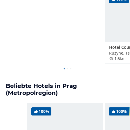
Ruzyne, T
1,6km
Beliebte Hotels in Prag
(Metropolregion)
100%
100%