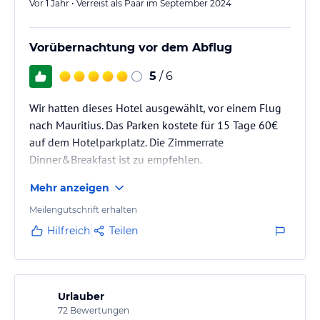
Vor 1 Jahr • Verreist als Paar im September 2024
Vorübernachtung vor dem Abflug
5
/ 6
Wir hatten dieses Hotel ausgewählt, vor einem Flug
nach Mauritius. Das Parken kostete für 15 Tage 60€
auf dem Hotelparkplatz. Die Zimmerrate
Dinner&Breakfast ist zu empfehlen.
Wenn man Zeit hat, kann man mit Bus 59 und U-Bahn
Mehr anzeigen
in die Innenstadt fahren, an der Rezeption gibt es die
Tickets.
Meilengutschrift erhalten
Hilfreich
Teilen
Urlauber
72
Bewertungen