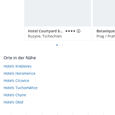
Hotel Courtyard by Marriott Prague Airport
Ruzyne, Tschechien
Prag / Pra
Orte in der Nähe
Hotels
Kněževes
Hotels
Horomerice
Hotels
Cícovice
Hotels
Tuchoměřice
Hotels
Chyne
Hotels
Okoř