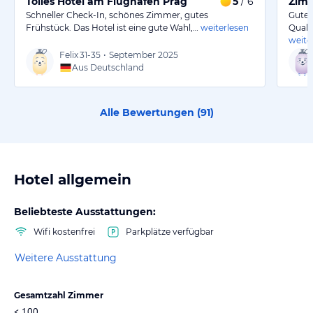
Tolles Hotel am Flughafen Prag
5
/ 6
Zimm
Schneller Check-In, schönes Zimmer, gutes
Gute 
Frühstück. Das Hotel ist eine gute Wahl,…
weiterlesen
Quali
weite
Felix
31-35
•
September 2025
Aus Deutschland
Alle Bewertungen (
91
)
Hotel allgemein
Beliebteste Ausstattungen:
Wifi kostenfrei
Parkplätze verfügbar
Weitere Ausstattung
Gesamtzahl Zimmer
< 100