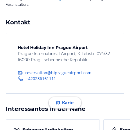
Veranstalters.
Kontakt
Hotel Holiday Inn Prague Airport
Prague International Airport, K Letisti 1074/32
16000 Prag Tschechische Republik
reservation@hipragueairport.com
+420236161111
Karte
Interessantes in der Nähe
Sehenswürdigkeiten
Spor