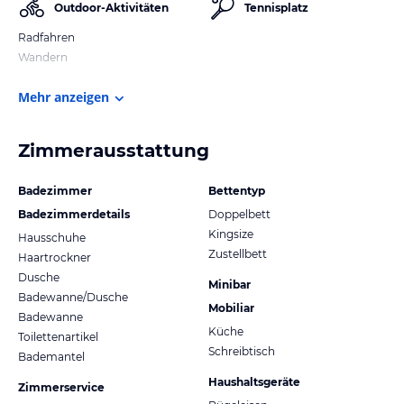
Outdoor-Aktivitäten
Tennisplatz
Radfahren
Wandern
Mehr anzeigen
Zimmerausstattung
Badezimmer
Bettentyp
Badezimmerdetails
Doppelbett
Kingsize
Hausschuhe
Zustellbett
Haartrockner
Dusche
Minibar
Badewanne/Dusche
Mobiliar
Badewanne
Küche
Toilettenartikel
Schreibtisch
Bademantel
Haushaltsgeräte
Zimmerservice