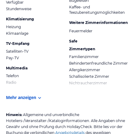
Bügeleisen
Verfügbar
Kaffee- und
Stundenweise
Teezubereitungsmöglichkeiten
Klimatisierung
Weitere Zimmerinformationen
Heizung
Feuermelder
Klimaanlage
Safe
TV-Empfang
Zimmertypen
Satelliten-TV
Familienzimmer
Pay-TV
Behindertenfreundliche Zimmer
Multimedia
Allergikerzimmer
Telefon
Schallisolierte Zimmer
Radio
Nichtraucherzimmer
Mehr anzeigen
Hinweis:
Allgemeine und unverbindliche
Hoteliers-/Veranstalter-/Kataloginformationen. Alle Angaben ohne
Gewähr und ohne Prüfung durch HolidayCheck. Bitte lies vor der
Buchung die verbindlichen
Angebotsdetails
des jeweiligen