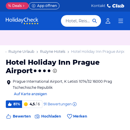
%
Deals
App öffnen
Kontakt
Hotel, Reiseziel
ub
Ruzyne Urlaub
Ruzyne Hotels
Hotel Holiday Inn Prague Airport
Hotel Holiday Inn Prague
Airport
Prague International Airport, K Letisti 1074/32 16000 Prag
Tschechische Republik
Auf Karte anzeigen
91
Bewertungen
81%
4,5
/ 6
Bewerten
Hochladen
Merken