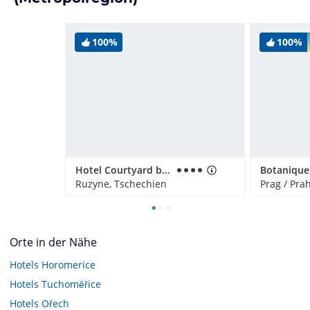
100%
100%
Hotel Courtyard by Marriott Prague Airport
Ruzyne, Tschechien
Prag / Pra
Orte in der Nähe
Hotels
Horomerice
Hotels
Tuchoměřice
Hotels
Ořech