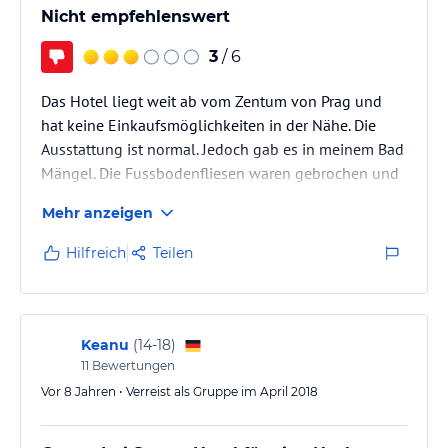
Nicht empfehlenswert
3
/ 6
Das Hotel liegt weit ab vom Zentum von Prag und
hat keine Einkaufsmöglichkeiten in der Nähe. Die
Ausstattung ist normal. Jedoch gab es in meinem Bad
Mängel. Die Fussbodenfliesen waren gebrochen und
locker, sodass man nicht Barfuß hineingehen könnte.
Mehr anzeigen
Die Duschkabine war auch sehr eng und die Fugen
mit beginnenden Schimmel.Das Frühstücksbuffet
Hilfreich
Teilen
sehr mager. Ich würde nicht wieder in diesem Hotel
übernachten.
Keanu
(
14-18
)
11
Bewertungen
Vor 8 Jahren • Verreist als Gruppe im April 2018