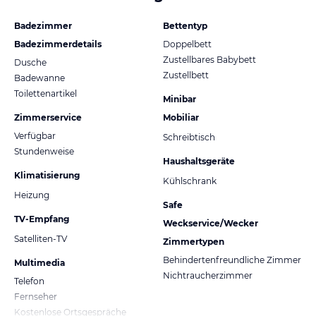
Badezimmer
Bettentyp
Badezimmerdetails
Doppelbett
Zustellbares Babybett
Dusche
Zustellbett
Badewanne
Toilettenartikel
Minibar
Zimmerservice
Mobiliar
Verfügbar
Schreibtisch
Stundenweise
Haushaltsgeräte
Klimatisierung
Kühlschrank
Heizung
Safe
TV-Empfang
Weckservice/Wecker
Satelliten-TV
Zimmertypen
Behindertenfreundliche Zimmer
Multimedia
Nichtraucherzimmer
Telefon
Fernseher
Kostenlose Ortsgespräche