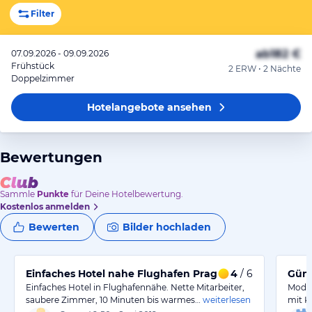
Filter
ab
182 €
07.09.2026 - 09.09.2026
Frühstück
2 ERW • 2 Nächte
Doppelzimmer
Hotelangebote
ansehen
Bewertungen
Sammle
Punkte
für Deine Hotelbewertung.
Kostenlos anmelden
Bewerten
Bilder hochladen
Einfaches Hotel nahe Flughafen Prag
4
/ 6
Güns
Einfaches Hotel in Flughafennähe. Nette Mitarbeiter,
Moder
saubere Zimmer, 10 Minuten bis warmes…
weiterlesen
mit K