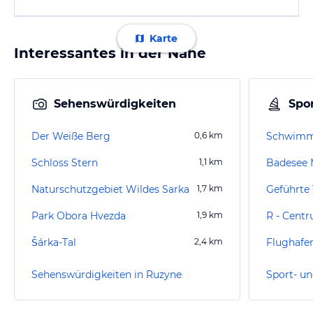
Karte
Interessantes in der Nähe
Sehenswürdigkeiten
Spor
Der Weiße Berg
0,6
km
Schwimm
Schloss Stern
1,1
km
Badesee 
Naturschutzgebiet Wildes Sarka
1,7
km
Park Obora Hvezda
1,9
km
Šárka-Tal
2,4
km
Sehenswürdigkeiten in Ruzyne
Sport- un