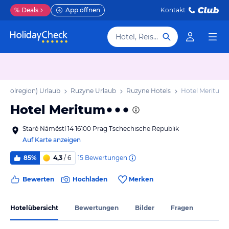
%
Deals
App öffnen
Kontakt
Hotel, Reiseziel
ropolregion) Urlaub
Ruzyne Urlaub
Ruzyne Hotels
Hotel Meritum
Hotel Meritum
Staré Náměstí 14 16100 Prag Tschechische Republik
Auf Karte anzeigen
15
Bewertungen
85%
4,3
/ 6
Bewerten
Hochladen
Merken
Hotelübersicht
Bewertungen
Bilder
Fragen