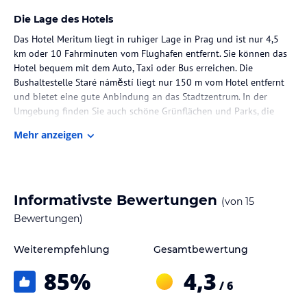
Die Lage des Hotels
Das Hotel Meritum liegt in ruhiger Lage in Prag und ist nur 4,5
km oder 10 Fahrminuten vom Flughafen entfernt. Sie können das
Hotel bequem mit dem Auto, Taxi oder Bus erreichen. Die
Bushaltestelle Staré náměstí liegt nur 150 m vom Hotel entfernt
und bietet eine gute Anbindung an das Stadtzentrum. In der
Umgebung finden Sie auch schöne Grünflächen und Parks, die
zum Entspannen und Erholen einladen.
Mehr anzeigen
Zimmer / Unterbringung im Hotel
Das Hotel Meritum verfügt über 50 Zimmer, die jeweils über ein
eigenes Bad, Sat-TV und kostenfreies WLAN verfügen. Die Zimmer
Informativste Bewertungen
(von
15
sind komfortabel eingerichtet und bieten eine angenehme
Atmosphäre für einen erholsamen Aufenthalt.
Bewertungen)
Gastronomie im Hotel
Weiterempfehlung
Gesamtbewertung
Im Restaurant u Rychtare können Sie eine große Auswahl an
85
%
4,3
Gerichten der tschechischen und internationalen Küche genießen.
/ 6
Das Restaurant bietet ein gemütliches Ambiente und ist der