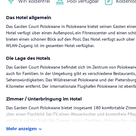
Wifi kostenfrei
Pool verfügbar
Kostenlo
Das Hotel allgemein
Das Garden Court Polokwane in Polokwane bietet seinen Gästen einen
Hotel verfügt über einen Außenpool, ein Fitnesscenter und einen sch
bieten einen schönen Blick auf den Pool. Das Hotel verfügt auch über 
WLAN-Zugang ist im gesamten Hotel verfügbar.
Die Lage des Hotels
Das Garden Court Polokwane befindet sich im Zentrum von Polokwane 
auch für Familien. In der Umgebung gibt es verschiedene Restaurants
Sehenswürdigkeiten. Das Wildreservat Polokwane und der Pietersburg
Kilometer entfernt. Der internationale Flughafen Polokwane ist ebenfal
Zimmer / Unterbringung im Hotel
Das Garden Court Polokwane bietet insgesamt 180 komfortable Zimmer.
über einen Flachbild-Sat-TV, einen Wasserkocher und kostenfreie Pfl
mit Blick auf die Stadt. Die Zimmer sind in Familien-, Nichtraucher- u
Mehr anzeigen
Gastronomie im Hotel