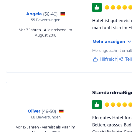
Angela
(
36-40
)
Hotel ist gut erreic
55
Bewertungen
man fühlt sich im E
Vor 7 Jahren • Alleinreisend im
August 2018
Mehr anzeigen
Meilengutschrift erhal
Hilfreich
Tei
Standardmäßige
Oliver
(
46-50
)
Ein gutes Hotel fü
68
Bewertungen
Betten, grosses Bad
Vor 15 Jahren • Verreist als Paar im
Geschäftsleute. Gut