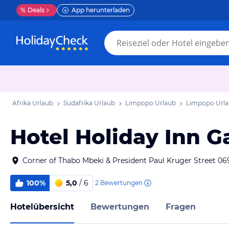
%
Deals
App herunterladen
Afrika Urlaub
Südafrika Urlaub
Limpopo Urlaub
Limpopo Url
Hotel Holiday Inn 
Corner of Thabo Mbeki & President Paul Kruger Street 0
100%
5,0
/ 6
2
Bewertungen
Hotelübersicht
Bewertungen
Fragen