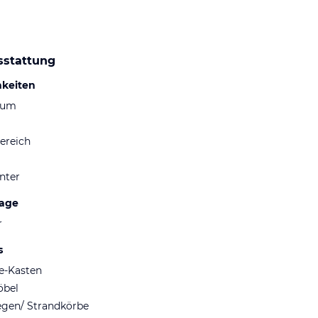
sstattung
hkeiten
aum
ereich
nter
lage
r
s
fe-Kasten
öbel
egen/ Strandkörbe