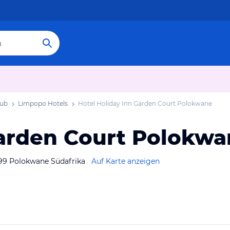
aub
Limpopo Hotels
Hotel Holiday Inn Garden Court Polokwane
Garden Court Polokw
699 Polokwane Südafrika
Auf Karte anzeigen