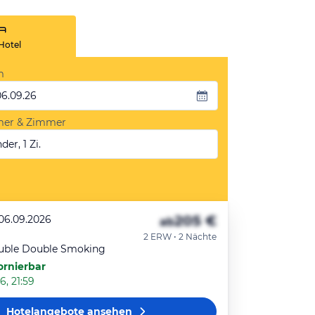
Hotel
m
06.09.26
mer & Zimmer
der, 1 Zi.
205 €
 06.09.2026
ab
2 ERW • 2 Nächte
uble Double Smoking
ornierbar
6, 21:59
Hotelangebote
ansehen