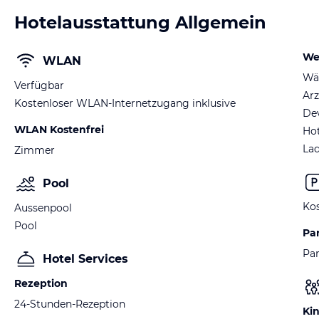
Hotelausstattung Allgemein
We
WLAN
Wä
Verfügbar
Arz
Kostenloser WLAN-Internetzugang inklusive
De
WLAN Kostenfrei
Hot
Lad
Zimmer
Pool
Kos
Aussenpool
Pool
Pa
Par
Hotel Services
Rezeption
24-Stunden-Rezeption
Ki