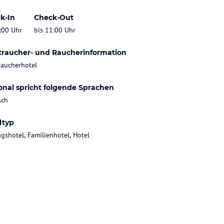
k-In
Check-Out
:00 Uhr
bis 11:00 Uhr
traucher- und Raucherinformation
raucherhotel
onal spricht folgende Sprachen
sch
ltyp
gshotel, Familienhotel, Hotel