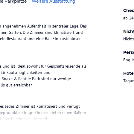
se Parkplätze
Weitere Ausstattung
Chec
ab 14
 angenehmen Aufenthalt in zentraler Lage. Das
Nich
önen Garten. Die Zimmer sind klimatisiert und
ein Restaurant und eine Bar. Ein kostenloser
Nicht
Pers
Engli
und ist ideal sowohl für Geschäftsreisende als
, Einkaufsmöglichkeiten und
Hote
 Snake & Reptile Park sind nur wenige
Tagun
ls gut erreichbar.
 Jedes Zimmer ist klimatisiert und verfügt
egeprodukte. Einige Zimmer bieten einen Balkon
nd Raucherzimmer unterteilt.