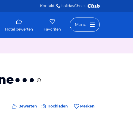
Kontakt
HolidayCheck 
Menü
Hotel bewerten
Favoriten
ane
Bewerten
Hochladen
Merken