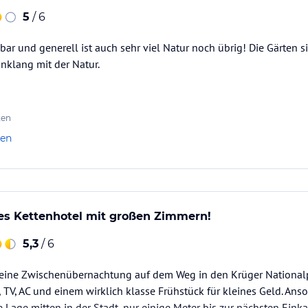
5
/ 6
hbar und generell ist auch sehr viel Natur noch übrig! Die Gärten 
inklang mit der Natur.
ten
len
s Kettenhotel mit großen Zimmern!
5,3
/ 6
r eine Zwischenübernachtung auf dem Weg in den Krüger National
, TV, AC und einem wirklich klasse Frühstück für kleines Geld. An
e Lage mitten in der Stadt, nur einige Meter bis zur nächsten Eink