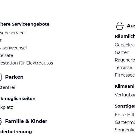
itere Serviceangebote
Au
scheservice
Räumlic
t
Gepäckr
visenwechsel
Garten
elsafe
Raucherb
estation für Elektroautos
Terrasse
Fitnessce
Parken
Klimaan
tenfrei
Verfügba
rkmöglichkeiten
Sonstige
kplatz
Erste-Hil
Familie & Kinder
Gartenm
Sonnenli
nderbetreuung