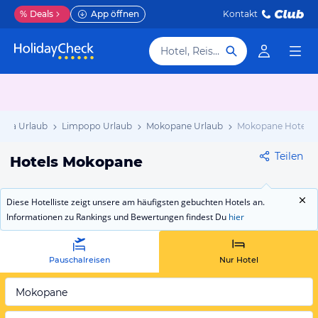
%
Deals
App öffnen
Kontakt
Hotel, Reiseziel
rika Urlaub
Limpopo Urlaub
Mokopane Urlaub
Mokopane Hotels
Teilen
Hotels Mokopane
Diese Hotelliste zeigt unsere am häufigsten gebuchten Hotels an.
Informationen zu Rankings und Bewertungen findest Du
hier
Pauschalreisen
Nur Hotel
Mokopane