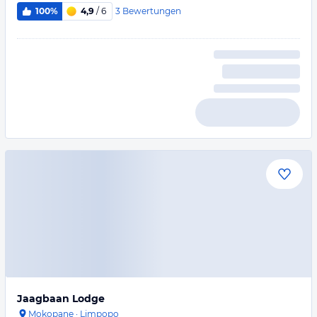
3
Bewertungen
100%
4,9
/ 6
Jaagbaan Lodge
Mokopane
·
Limpopo