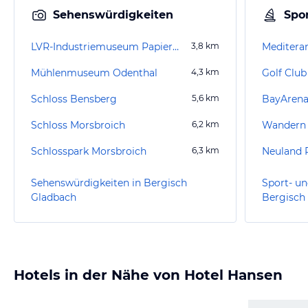
Sehenswürdigkeiten
Spor
LVR-Industriemuseum Papiermühle Alte Dombach
3,8
km
Meditera
Mühlenmuseum Odenthal
4,3
km
Golf Club
Schloss Bensberg
5,6
km
BayArena
Schloss Morsbroich
6,2
km
Wandern 
Schlosspark Morsbroich
6,3
km
Neuland 
Sehenswürdigkeiten in Bergisch
Sport- un
Gladbach
Bergisch
Hotels in der Nähe von Hotel Hansen