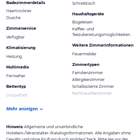
Badezimmerdetails
Schreibtisch
Haartrockner
Haushaltsgeräte
Dusche
Bügeleisen
Zimmerservice
Kaffee- und
Teezubereitungsmöglichkeiten
Verfügbar
Weitere Zimmerinformationen
Klimatisierung
Feuermelder
Heizung
Zimmertypen
Multimedia
Familienzimmer
Fernseher
Allergikerzimmer
Bettentyp
Schallisolierte Zimmer
Nichtraucherzimmer
Doppelbett
Mehr anzeigen
Hinweis:
Allgemeine und unverbindliche
Hoteliers-/Veranstalter-/Kataloginformationen. Alle Angaben ohne
Gewähr und ohne Prüfung durch HolidayCheck. Bitte lies vor der