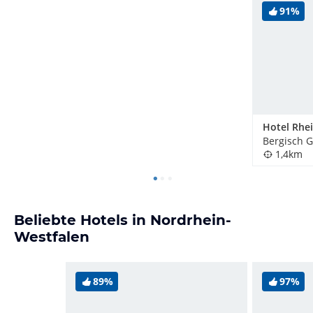
91%
Bergisch 
1,4km
Beliebte Hotels in Nordrhein-
Westfalen
89%
97%