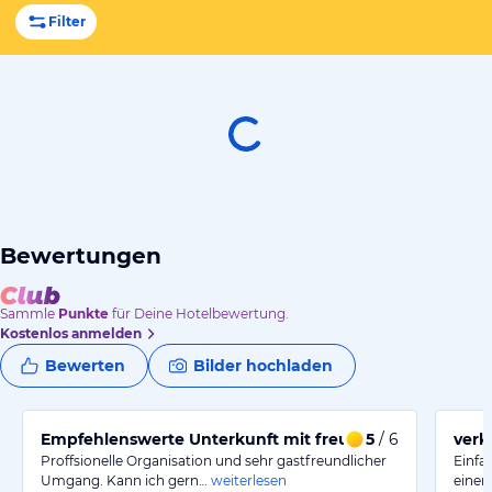
Filter
Bewertungen
Sammle
Punkte
für Deine Hotelbewertung.
Kostenlos anmelden
Bewerten
Bilder hochladen
Empfehlenswerte Unterkunft mit freundlichem Service
5
/ 6
verk
Proffsionelle Organisation und sehr gastfreundlicher
Einfa
Umgang. Kann ich gern…
weiterlesen
einer