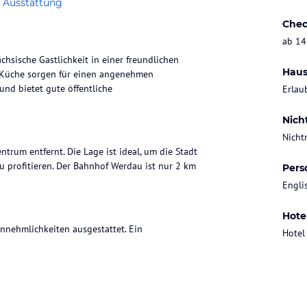
 Ausstattung
Chec
ab 14
chsische Gastlichkeit in einer freundlichen
Haus
e Küche sorgen für einen angenehmen
und bietet gute öffentliche
Erlau
Nich
Nicht
trum entfernt. Die Lage ist ideal, um die Stadt
 profitieren. Der Bahnhof Werdau ist nur 2 km
Pers
Engli
Hote
nnehmlichkeiten ausgestattet. Ein
Hotel
ialitäten, Salate, Fisch und frische lokale
ends können die Gäste in der Hotelbar