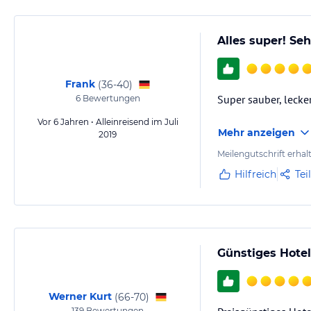
Alles super! Se
Frank
(
36-40
)
Super sauber, lecker
6
Bewertungen
Vor 6 Jahren • Alleinreisend im Juli
Mehr anzeigen
2019
Meilengutschrift erhal
Hilfreich
Tei
Günstiges Hote
Werner Kurt
(
66-70
)
139
Bewertungen