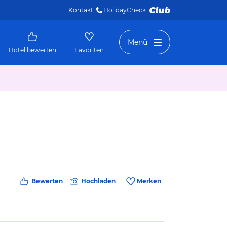
Kontakt
HolidayCheck 
Menü
Hotel bewerten
Favoriten
Bewerten
Hochladen
Merken