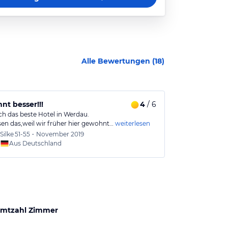
Alle Bewertungen (
18
)
nnt besser!!!
4
/ 6
Alles super!
ch das beste Hotel in Werdau.
Super sauber, l
sen das,weil wir früher hier gewohnt…
weiterlesen
gerne wieder, 
Silke
51-55
•
November 2019
Frank
Aus Deutschland
Aus
mtzahl Zimmer