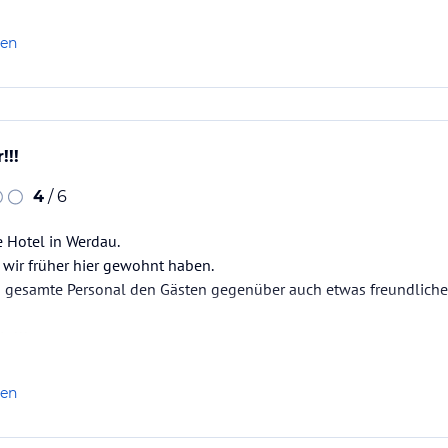
len
!!!
4
/ 6
e Hotel in Werdau.
 wir früher hier gewohnt haben.
 gesamte Personal den Gästen gegenüber auch etwas freundlicher 
ig!!!
snahmen)
, toll .
len
eundliche Mitarbeiter vor!!!