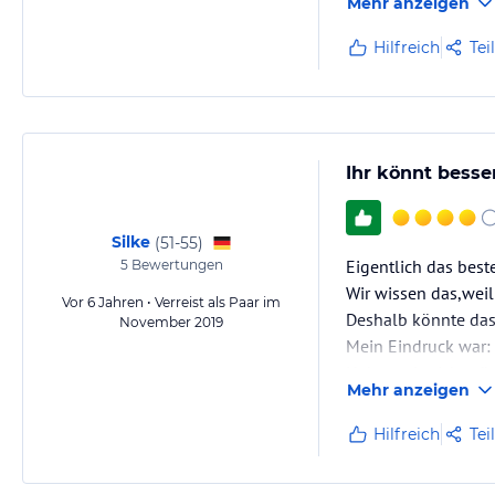
Mehr anzeigen
Hilfreich
Tei
Ihr könnt besser
Silke
(
51-55
)
Eigentlich das best
5
Bewertungen
Wir wissen das,weil
Vor 6 Jahren • Verreist als Paar im
Deshalb könnte das
November 2019
Mein Eindruck war:
Haben wir nicht nöt
Mehr anzeigen
(bis auf wenige Au
Unser Kellner, Herr K.
Hilfreich
Tei
So stelle ich mir fr