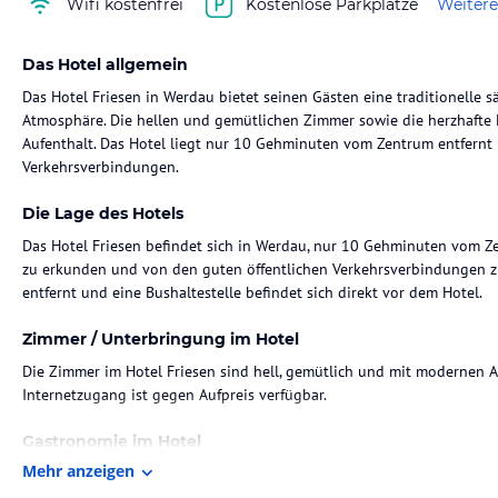
Wifi kostenfrei
Kostenlose Parkplätze
Weitere
Das Hotel allgemein
Das Hotel Friesen in Werdau bietet seinen Gästen eine traditionelle sä
Atmosphäre. Die hellen und gemütlichen Zimmer sowie die herzhaft
Aufenthalt. Das Hotel liegt nur 10 Gehminuten vom Zentrum entfernt 
Verkehrsverbindungen.
Die Lage des Hotels
Das Hotel Friesen befindet sich in Werdau, nur 10 Gehminuten vom Zen
zu erkunden und von den guten öffentlichen Verkehrsverbindungen zu
entfernt und eine Bushaltestelle befindet sich direkt vor dem Hotel.
Zimmer / Unterbringung im Hotel
Die Zimmer im Hotel Friesen sind hell, gemütlich und mit modernen A
Internetzugang ist gegen Aufpreis verfügbar.
Gastronomie im Hotel
Mehr anzeigen
Im Restaurant des Hotels können die Gäste traditionelle sächsische Spez
Biere genießen. Der Chefkoch bereitet die Gerichte persönlich zu. Ab