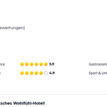
 auf der Sonnenterrasse im Schatten der Bäume
ewertungen)
ohne Gewähr. Bitte lies vor der Buchung die
ice
5,9
Gastronom
e
4,9
Sport & Un
tsches Wohlfühl-Hotel!