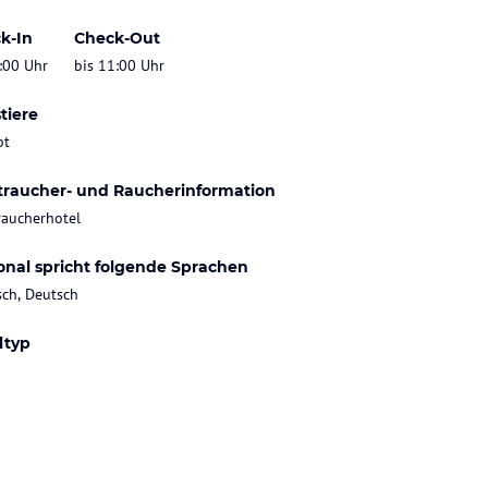
k-In
Check-Out
:00 Uhr
bis 11:00 Uhr
tiere
bt
traucher- und Raucherinformation
raucherhotel
onal spricht folgende Sprachen
sch, Deutsch
ltyp