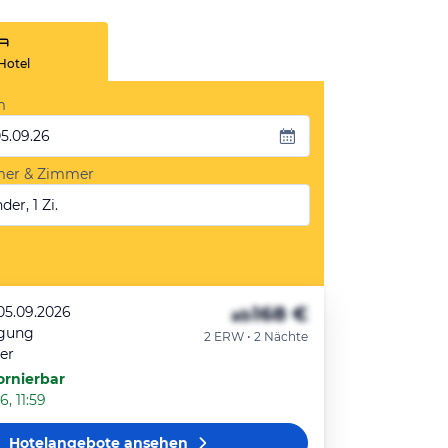
Hotel
m
05.09.26
mer & Zimmer
der, 1 Zi.
168 €
 05.09.2026
ab
egung
2 ERW • 2 Nächte
er
ornierbar
, 11:59
Hotelangebote
ansehen