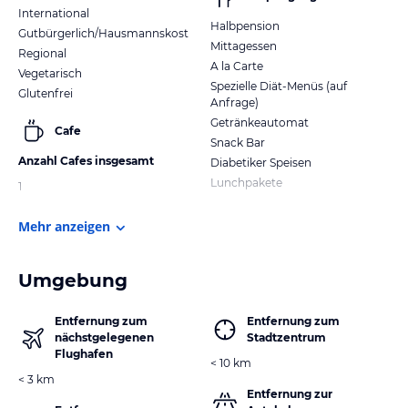
International
Halbpension
Gutbürgerlich/Hausmannskost
Mittagessen
Regional
A la Carte
Vegetarisch
Spezielle Diät-Menüs (auf
Glutenfrei
Anfrage)
Getränkeautomat
Cafe
Snack Bar
Anzahl Cafes insgesamt
Diabetiker Speisen
Lunchpakete
1
Mehr anzeigen
Umgebung
Entfernung zum
Entfernung zum
nächstgelegenen
Stadtzentrum
Flughafen
< 10 km
< 3 km
Entfernung zur