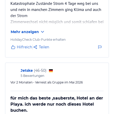
Katastrophale Zustände Strom 4 Tage weg bei uns
und nein in manchen Zimmern ging Klima und auch
der Strom
Zimmerwechsel nicht möglich und somit schlafen bei
34 grad im Zimmer
Mehr anzeigen
Keinerlei Hilfe von der Reiseleitung es hieß nur
höhere Gewalt aber das trifft nicht zu denn es ging ja
HolidayCheck Club-Punkte erhalten
teilweise alles nur in Teilen des Hotels war alles weg
Hilfreich
Teilen
! Kein entgegenkommen mit Getränken oder sonst
was
Jetske
(
46-50
)
5
Bewertungen
Vor 2 Monaten • Verreist als Gruppe im Mai 2026
für mich das beste ,sauberste, Hotel an der
Playa. ich werde nur noch dieses Hotel
buchen.