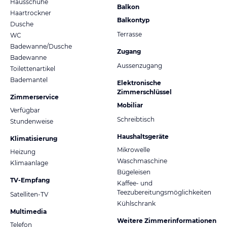
Hausschuhe
Balkon
Haartrockner
Balkontyp
Dusche
Terrasse
WC
Badewanne/Dusche
Zugang
Badewanne
Aussenzugang
Toilettenartikel
Bademantel
Elektronische
Zimmerschlüssel
Zimmerservice
Mobiliar
Verfügbar
Schreibtisch
Stundenweise
Haushaltsgeräte
Klimatisierung
Mikrowelle
Heizung
Waschmaschine
Klimaanlage
Bügeleisen
TV-Empfang
Kaffee- und
Teezubereitungsmöglichkeiten
Satelliten-TV
Kühlschrank
Multimedia
Weitere Zimmerinformationen
Telefon