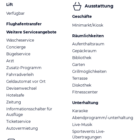
Lift
Ausstattung
Verfügbar
Geschäfte
Flughafentransfer
Minimarkt/Kiosk
Weitere Serviceangebote
Räumlichkeiten
Wäscheservice
Aufenthaltsraum
Concierge
Gepäckraum
Bügelservice
Bibliothek
Arzt
Garten
Zusatz-Programm
Grillmöglichkeiten
Fahrradverleih
Terrasse
Geldautomat vor Ort
Diskothek
Devisenwechsel
Fitnesscenter
Hotelsafe
Zeitung
Unterhaltung
Informationsschalter für
Karaoke
Ausflüge
Abendprogramm/-unterhaltung
Ticketservice
Live-Musik
Autovermietung
Sportevents Live-
Übertragungen