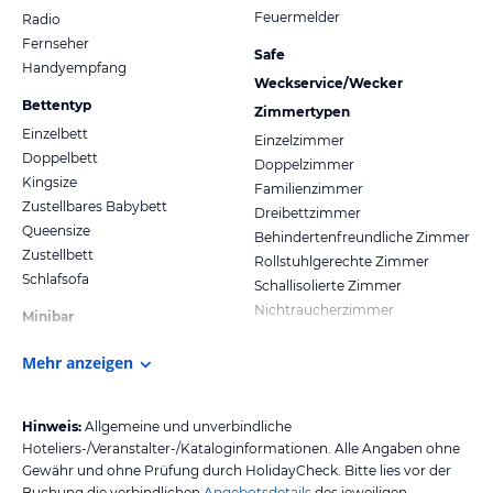
Feuermelder
Radio
Fernseher
Safe
Handyempfang
Weckservice/Wecker
Bettentyp
Zimmertypen
Einzelbett
Einzelzimmer
Doppelbett
Doppelzimmer
Kingsize
Familienzimmer
Zustellbares Babybett
Dreibettzimmer
Queensize
Behindertenfreundliche Zimmer
Zustellbett
Rollstuhlgerechte Zimmer
Schlafsofa
Schallisolierte Zimmer
Nichtraucherzimmer
Minibar
Mehr anzeigen
Hinweis:
Allgemeine und unverbindliche
Hoteliers-/Veranstalter-/Kataloginformationen. Alle Angaben ohne
Gewähr und ohne Prüfung durch HolidayCheck. Bitte lies vor der
Buchung die verbindlichen
Angebotsdetails
des jeweiligen