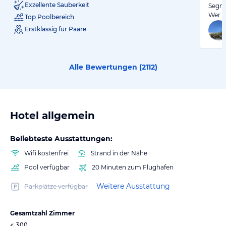
Exzellente Sauberkeit
Segme
Wer n
Top Poolbereich
Erstklassig für Paare
Alle Bewertungen (
2112
)
Hotel allgemein
Beliebteste Ausstattungen:
Wifi kostenfrei
Strand in der Nähe
Pool verfügbar
20 Minuten zum Flughafen
Weitere Ausstattung
Parkplätze verfügbar
Gesamtzahl Zimmer
< 300