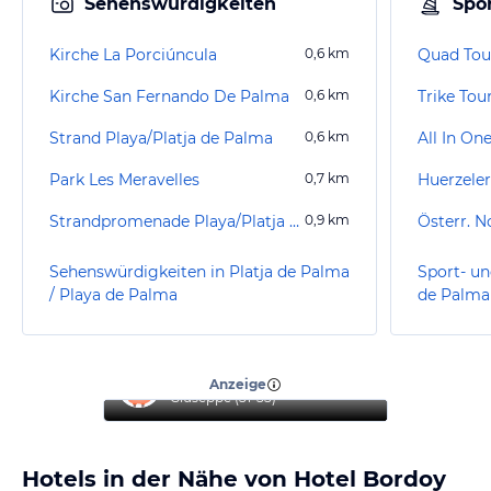
Sehenswürdigkeiten
Spor
Kirche La Porciúncula
0,6
km
Kirche San Fernando De Palma
0,6
km
Trike Tou
Strand Playa/Platja de Palma
0,6
km
Park Les Meravelles
0,7
km
Strandpromenade Playa/Platja de Palma
0,9
km
Sehenswürdigkeiten in Platja de Palma
Sport- un
/ Playa de Palma
de Palma
“
Top Hotel
”
Anzeige
Giuseppe
(
51-55
)
Hotels in der Nähe von Hotel Bordoy