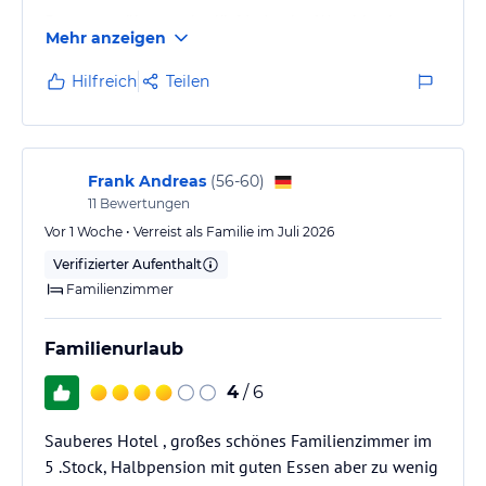
Etwas gewöhnungsbedürftig ist das Waschbecken
Mehr anzeigen
direkt im Zimmer , WC und Dusche separat ,
allerdings mit zwei Glastüren .
Hilfreich
Teilen
Unbedingt zur Pool Seite ein Zimmer wählen , da die
anderen keine schöne Aussicht bieten .
Frank Andreas
(
56-60
)
Zur Playa sind es fussläufig 600 Meter .
11
Bewertungen
Schinkensstrasse und Bierstrasse sind bequem zu
Vor 1 Woche • Verreist als Familie im Juli 2026
erreichen.
Verifizierter Aufenthalt
Familienzimmer
Bushaltestelle direkt vorm Haus
Familienurlaub
Der Pool ist ausreichend, viele Liegen und sogar zwei
Balibetten ( kostenfrei…
4
/ 6
Sauberes Hotel , großes schönes Familienzimmer im
5 .Stock, Halbpension mit guten Essen aber zu wenig