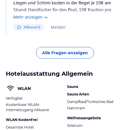
Liegen und Schirm kosten in der Regel je 10€ am
Strand. Handtücher für den Pool, 10€ Kaution pro
Handtuch.
Mehr anzeigen
Melden
Hilfreich
0
Alle Fragen anzeigen
Hotelausstattung Allgemein
Sauna
WLAN
Sauna Arten
Verfügbar
Dampfbad/Türkisches Bad
Kostenloser WLAN-
Hammam
Internetzugang inklusive
Wellnessangebote
WLAN Kostenfrei
Solarium
Gesamtes Hotel