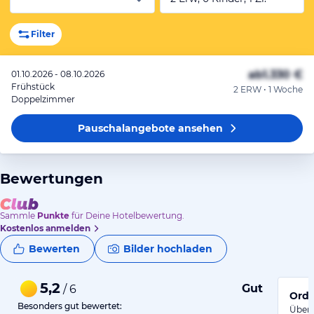
Filter
ab
1.330 €
01.10.2026 - 08.10.2026
Frühstück
2 ERW • 1 Woche
Doppelzimmer
Pauschalangebote
ansehen
Bewertungen
Sammle
Punkte
für Deine Hotelbewertung.
Kostenlos anmelden
Bewerten
Bilder hochladen
5,2
Gut
/ 6
Orde
Besonders gut bewertet:
Übers