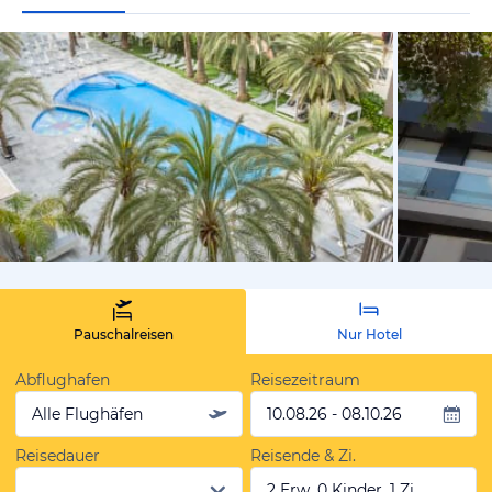
vom Hotelie
Pauschalreisen
Nur Hotel
Abflughafen
Reisezeitraum
Alle Flughäfen
10.08.26 - 08.10.26
Reisedauer
Reisende & Zi.
2 Erw, 0 Kinder, 1 Zi.