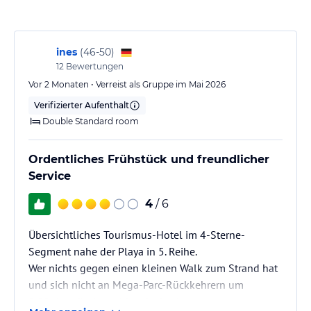
lies vor der Buchung die verbindlichen
Angebotsdetails
des
jeweiligen Veranstalters.
ines
(
46-50
)
12
Bewertungen
Vor 2 Monaten • Verreist als Gruppe im Mai 2026
Verifizierter Aufenthalt
Double Standard room
Ordentliches Frühstück und freundlicher
Service
4
/ 6
Übersichtliches Tourismus-Hotel im 4-Sterne-
Segment nahe der Playa in 5. Reihe.
Wer nichts gegen einen kleinen Walk zum Strand hat
und sich nicht an Mega-Parc-Rückkehrern um
5:00uhr stört kann hier einchecken.