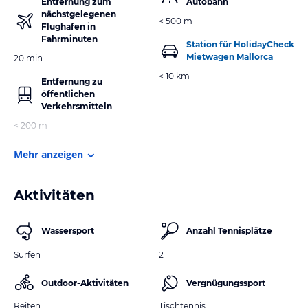
Entfernung zum
Autobahn
nächstgelegenen
< 500 m
Flughafen in
Fahrminuten
Station für HolidayCheck
Mietwagen Mallorca
20 min
< 10 km
Entfernung zu
öffentlichen
Verkehrsmitteln
< 200 m
Mehr anzeigen
Aktivitäten
Wassersport
Anzahl Tennisplätze
Surfen
2
Outdoor-Aktivitäten
Vergnügungssport
Reiten
Tischtennis