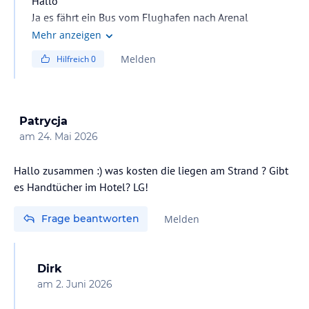
Hallo
Ja es fährt ein Bus vom Flughafen nach Arenal
Steht vorne drauf
Mehr anzeigen
Aussteigen musst du ballermann 9 und dann noch ein
Melden
Hilfreich
0
paar Minuten zu Fuß laufen
Patrycja
am
24. Mai 2026
Hallo zusammen :) was kosten die liegen am Strand ? Gibt
es Handtücher im Hotel? LG!
Frage beantworten
Melden
Dirk
am
2. Juni 2026