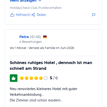
Mehr anzeigen
Wermutstropfen für mich: ich hatte im Reisezeitraum
Geburtstag, vom Hotel gab es als kleine
HolidayCheck Club-Punkte erhalten
Aufmerksamkeit: nichts. Null Komma nichts.
Hilfreich
Teilen
(Schon oft anders erlebt)
Petra
(
41-45
)
4
Bewertungen
Vor 1 Monat • Verreist als Familie im Juni 2026
Schönes ruhiges Hotel , dennoch ist man
schnell am Strand
5
/ 6
Neu renoviertes kleineres Hotel mit guter
Verkehrsanbindung .
Die Zimmer sind schön modern .