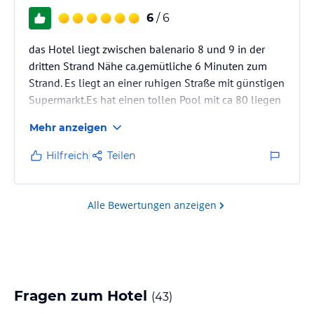
6
/ 6
das Hotel liegt zwischen balenario 8 und 9 in der
dritten Strand Nähe ca.gemütliche 6 Minuten zum
Strand. Es liegt an einer ruhigen Straße mit günstigen
Supermarkt.Es hat einen tollen Pool mit ca 80 liegen
mit 14 Palmen wenn ich mich nicht verzählt habe. es
Mehr anzeigen
gibt immer eine Liege im Schatten oder in der Sonne
und es werden auch keine Liegen reserviert darauf
Hilfreich
Teilen
wird geachtet.das Hotel ist sauber und ordentlich
darauf wird geachtet und es kommen keine fremden
Personen reine
Alle Bewertungen anzeigen
Fragen zum Hotel
(
43
)