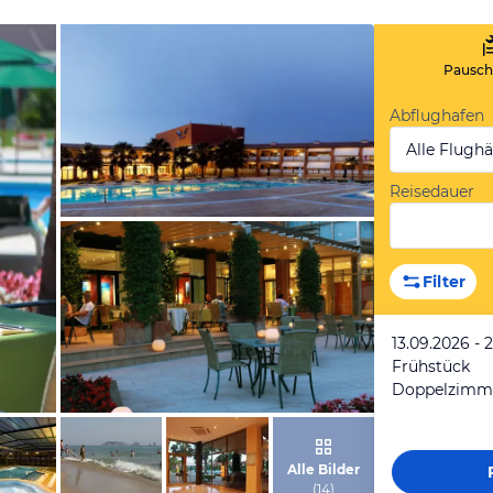
Pauscha
Abflughafen
Alle Flugh
Reisedauer
von Expedia
Filter
13.09.2026 - 
Frühstück
von Expedia
Alle Bilder
(
14
)