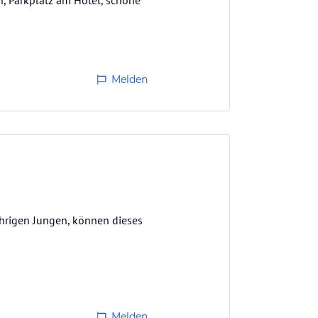
n, Parkplatz am Hotel, schöne
Melden
ährigen Jungen, können dieses
Melden