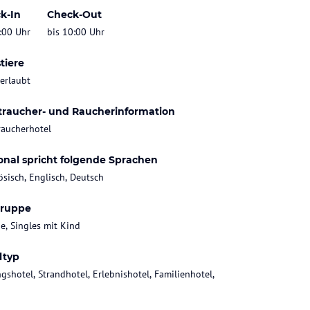
k-In
Check-Out
:00 Uhr
bis 10:00 Uhr
tiere
 erlaubt
traucher- und Raucherinformation
raucherhotel
onal spricht folgende Sprachen
ösisch, Englisch, Deutsch
gruppe
ie, Singles mit Kind
ltyp
gshotel, Strandhotel, Erlebnishotel, Familienhotel,