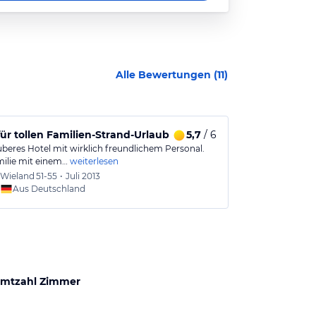
Alle Bewertungen (
11
)
für tollen Familien-Strand-Urlaub
5,7
/ 6
Absolut sup
uberes Hotel mit wirklich freundlichem Personal.
ein "kleines" 
milie mit einem…
weiterlesen
(darauf haben 
Wieland
51-55
•
Juli 2013
Maren
Aus Deutschland
Aus
mtzahl Zimmer