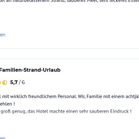
tel an naturbelassenem Strand, sauberes Meer, sehr leckeres Esse
len
n Familien-Strand-Urlaub
5,7
/ 6
 mit wirklich freundlichem Personal. Wir, Familie mit einem achtj
ehlen !
 groß genug, das Hotel machte einen sehr sauberen Eindruck !
len