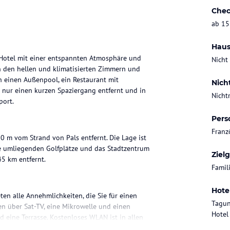
Chec
ab 15
Haus
ue-Hotel mit einer entspannten Atmosphäre und
Nicht
in den hellen und klimatisierten Zimmern und
ch einen Außenpool, ein Restaurant mit
Nich
t nur einen kurzen Spaziergang entfernt und in
Nicht
port.
Pers
Franz
 60 m vom Strand von Pals entfernt. Die Lage ist
ie umliegenden Golfplätze und das Stadtzentrum
Ziel
45 km entfernt.
Famil
Hote
eten alle Annehmlichkeiten, die Sie für einen
Tagun
en über Sat-TV, eine Mikrowelle und einen
Hotel
 eine Terrasse. Kostenloses WLAN ist in allen