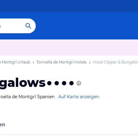
de Montgrí Urlaub
Torroella de Montgrí Hotels
Hotel Clipper & Bungal
ngalows
rroella de Montgrí Spanien
Auf Karte anzeigen
en