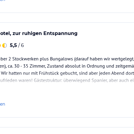
otel, zur ruhigen Entspannung
5,5
/ 6
 über 2 Stockwerken plus Bungalows (darauf haben wir wertgelegt,
), ca. 30 - 35 Zimmer, Zustand absolut in Ordnung und zeitgemäs
 Wir hatten nur mit Frühstück gebucht, sind aber jeden Abend do
ufrieden waren! Gästestruktur: überwiegend Spanier, aber auch ei
len