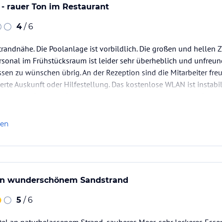
- rauer Ton im Restaurant
4
/ 6
Strandnähe. Die Poolanlage ist vorbildlich. Die großen und hellen
rsonal im Frühstücksraum ist leider sehr überheblich und unfreun
n zu wünschen übrig. An der Rezeption sind die Mitarbeiter freund
ierte Auskunft oder Hilfestellung. Das kostenlose WLAN ist instab
nn nur ein Gerät pro Person angemeldet werden und je nach Posit
len
an wunderschönem Sandstrand
5
/ 6