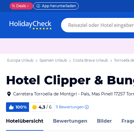
%
Deals
App herunterladen
Europa Urlaub
Spanien Urlaub
Costa Brava Urlaub
Torroella 
Hotel Clipper & Bu
Carretera Torroella de Montgrí - Pals, Mas Pinell 17257 To
100%
4,3
/ 6
11
Bewertungen
Hotelübersicht
Bewertungen
Bilder
Frag