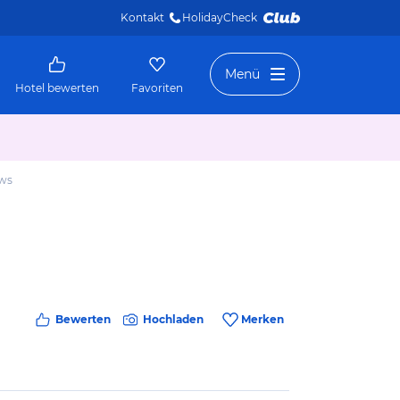
Kontakt
HolidayCheck 
Menü
Hotel bewerten
Favoriten
ows
Bewerten
Hochladen
Merken