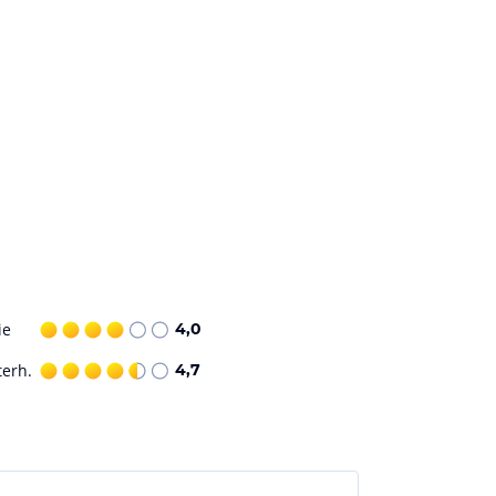
ie
4,0
terh.
4,7