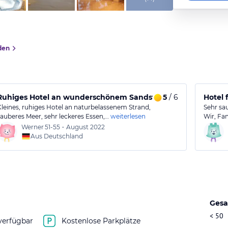
den
Ruhiges Hotel an wunderschönem Sandstrand
5
/ 6
Hotel 
Kleines, ruhiges Hotel an naturbelassenem Strand,
Sehr sa
sauberes Meer, sehr leckeres Essen,…
weiterlesen
Wir, Fa
Werner
51-55
•
August 2022
Aus Deutschland
Gesa
< 50
verfügbar
Kostenlose Parkplätze