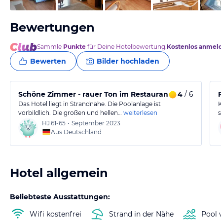
Bewertungen
Sammle
Punkte
für Deine Hotelbewertung.
Kostenlos anmel
Bewerten
Bilder hochladen
Schöne Zimmer - rauer Ton im Restaurant
4
/ 6
Das Hotel liegt in Strandnähe. Die Poolanlage ist
vorbildlich. Die großen und hellen…
weiterlesen
HJ
61-65
•
September 2023
Aus Deutschland
Hotel allgemein
Beliebteste Ausstattungen:
Wifi kostenfrei
Strand in der Nähe
Pool 