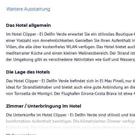
Weitere Ausstattung
Das Hotel allgemein
Im Hotel Clipper - El Delfín Verde erwartet Sie ein stilvolles Boutiq
einer Vielzahl von Annehmlichkeiten. Genießen Sie Ihren Aufenthalt 
Villen, die alle über kostenfreies WLAN verfügen. Das Hotel bietet au
mediterraner Küche und einen kleinen Wellnessbereich. Der Strand is
der Umgebung gibt es verschiedene Aktivitäten wie Golf und Wassers
Die Lage des Hotels
Das Hotel Clipper - El Delfín Verde befindet sich in El Mas Pinell, nur
ideal für Strandliebhaber und bietet auch eine gute Anbindung an d
von Torroella de Montgrí. Der Flughafen Girona-Costa Brava ist etwa 
Zimmer / Unterbringung im Hotel
Die Unterkünfte im Hotel Clipper - El Delfín Verde sind stilvoll und bi
komfortablen Aufenthalt benötigen. Die klimatisierten Zimmer verfüg
Kühlschrank. Die Villen bieten zusätzlich geräumige Wohnbereiche und
Zimmern verfügbar.