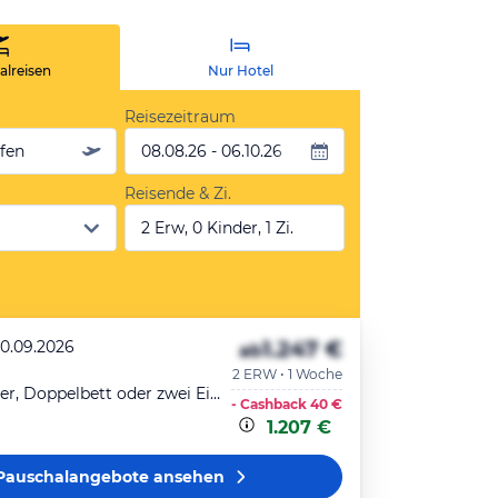
lreisen
Nur Hotel
Reisezeitraum
äfen
08.08.26 - 06.10.26
Reisende & Zi.
2 Erw, 0 Kinder, 1 Zi.
1.247 €
20.09.2026
ab
2 ERW • 1 Woche
Doppelzimmer, Doppelbett oder zwei Einzelbetten
- Cashback
40 €
1.207 €
Pauschalangebote
ansehen