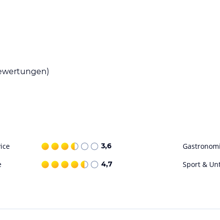
 Sie eine Auswahl an mediterranen Gerichten
n Hotelgarten. Die Pianobar lädt ebenfalls zum
wertungen)
hkeiten für seine Gäste. Nutzen Sie den kleinen
ainieren Sie im Fitnessbereich oder entspannen
 den großen Pools mit Rutschen und einem
der Umgebung gibt es auch Golfplätze und
ice
3,6
Gastronom
ohne Gewähr. Bitte lies vor der Buchung die
e
4,7
Sport & Un