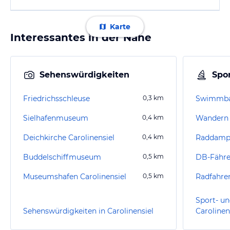
Karte
Interessantes in der Nähe
Sehenswürdigkeiten
Spor
Friedrichsschleuse
0,3
km
Swimmbad
Sielhafenmuseum
0,4
km
Wandern 
Deichkirche Carolinensiel
0,4
km
Raddampf
Buddelschiffmuseum
0,5
km
DB-Fähr
Museumshafen Carolinensiel
0,5
km
Radfahren
Sport- un
Sehenswürdigkeiten in Carolinensiel
Carolinen