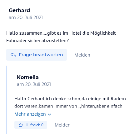
Gerhard
am
20. Juli 2021
Hallo zusammen....gibt es im Hotel die Möglichkeit
Fahrräder sicher abzustellen?
Frage beantworten
Melden
Kornelia
am
20. Juli 2021
Hallo Gerhard,ich denke schon,da einige mit Rädern
dort waren,kamen immer von ,,hinten,aber einfach
anrufen u.sich vergewissern,ganz nette Leute.Wir haben
Mehr anzeigen
uns richtig wohlgefühlt werden bestimmt dort wieder
Melden
Hilfreich
0
hin.Viel Spaß es wird euch gefallen.Grüße Kornelia