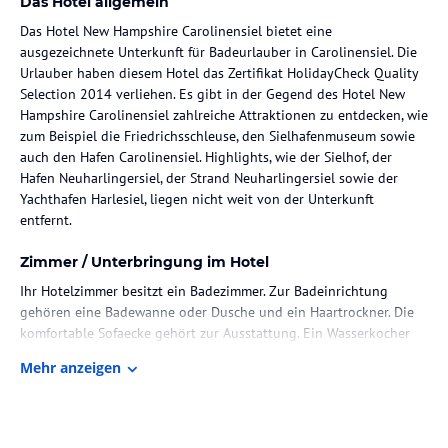
Das Hotel allgemein
Das Hotel New Hampshire Carolinensiel bietet eine
ausgezeichnete Unterkunft für Badeurlauber in Carolinensiel. Die
Urlauber haben diesem Hotel das Zertifikat HolidayCheck Quality
Selection 2014 verliehen. Es gibt in der Gegend des Hotel New
Hampshire Carolinensiel zahlreiche Attraktionen zu entdecken, wie
zum Beispiel die Friedrichsschleuse, den Sielhafenmuseum sowie
auch den Hafen Carolinensiel. Highlights, wie der Sielhof, der
Hafen Neuharlingersiel, der Strand Neuharlingersiel sowie der
Yachthafen Harlesiel, liegen nicht weit von der Unterkunft
entfernt.
Zimmer / Unterbringung im Hotel
Ihr Hotelzimmer besitzt ein Badezimmer. Zur Badeinrichtung
gehören eine Badewanne oder Dusche und ein Haartrockner. Die
komfortable Sofaecke gehört zur Ausstattung. Ein Wasserkocher
und Teeutensilien, sowie ein Schreibtisch stehen zur Verfügung.
Mehr anzeigen
Zusätzlich komplettiert ein Fernseher das Inventar. Der
Angebotskatalog umfasst ebenso behindertenfreundliche Zimmer
und Allergikerzimmer.