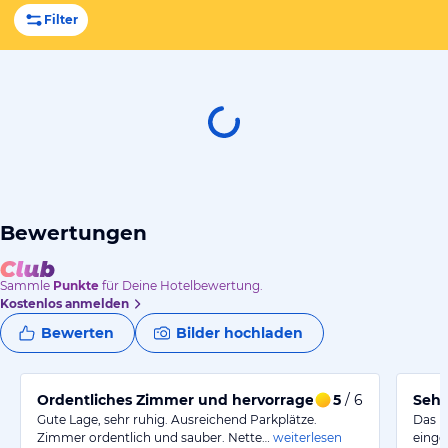
Filter
Bewertungen
Sammle
Punkte
für Deine Hotelbewertung.
Kostenlos anmelden
Bewerten
Bilder hochladen
Ordentliches Zimmer und hervorragendes Frühstücksb
5
/ 6
Sehr
Gute Lage, sehr ruhig. Ausreichend Parkplätze.
Das k
Zimmer ordentlich und sauber. Nette…
weiterlesen
einge