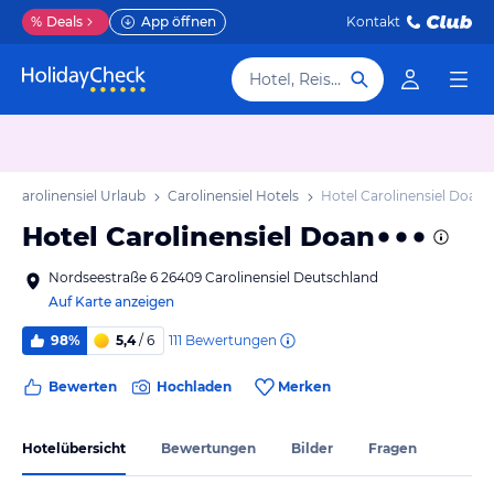
%
Deals
App öffnen
Kontakt
Hotel, Reiseziel
Carolinensiel Urlaub
Carolinensiel Hotels
Hotel Carolinensiel Doan
Hotel Carolinensiel Doan
Nordseestraße 6 26409 Carolinensiel Deutschland
Auf Karte anzeigen
111
Bewertungen
98%
5,4
/ 6
Bewerten
Hochladen
Merken
Hotelübersicht
Bewertungen
Bilder
Fragen