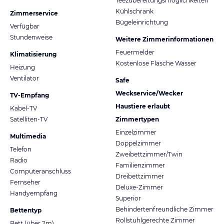
Teezubereitungsmöglichkeiten
Kühlschrank
Zimmerservice
Bügeleinrichtung
Verfügbar
Stundenweise
Weitere Zimmerinformationen
Feuermelder
Klimatisierung
Kostenlose Flasche Wasser
Heizung
Ventilator
Safe
Weckservice/Wecker
TV-Empfang
Haustiere erlaubt
Kabel-TV
Satelliten-TV
Zimmertypen
Einzelzimmer
Multimedia
Doppelzimmer
Telefon
Zweibettzimmer/Twin
Radio
Familienzimmer
Computeranschluss
Dreibettzimmer
Fernseher
Deluxe-Zimmer
Handyempfang
Superior
Behindertenfreundliche Zimmer
Bettentyp
Rollstuhlgerechte Zimmer
Bett (über 2m)