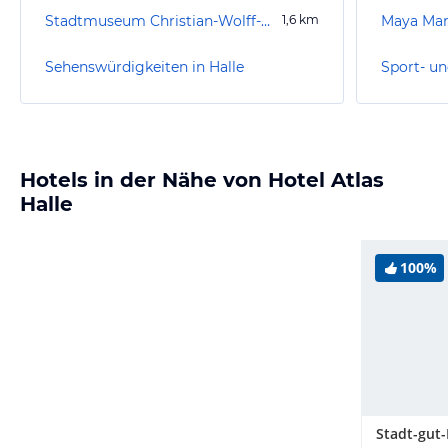
Stadtmuseum Christian-Wolff-Haus
1,6
km
Maya Ma
Sehenswürdigkeiten in Halle
Sport- un
Hotels in der Nähe von Hotel Atlas
Halle
100%