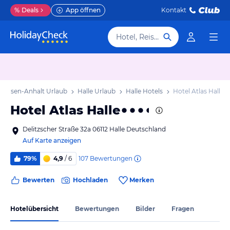
%
Deals
App öffnen
Kontakt
Hotel, Reiseziel
achsen-Anhalt Urlaub
Halle Urlaub
Halle Hotels
Hotel Atlas Halle
Hotel Atlas Halle
Delitzscher Straße 32a 06112 Halle Deutschland
Auf Karte anzeigen
107
Bewertungen
79%
4,9
/ 6
Bewerten
Hochladen
Merken
Hotelübersicht
Bewertungen
Bilder
Fragen