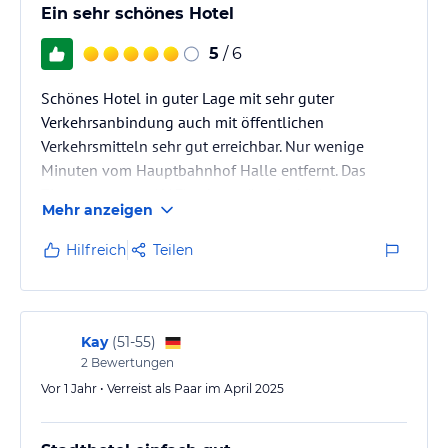
Ein sehr schönes Hotel
5
/ 6
Schönes Hotel in guter Lage mit sehr guter
Verkehrsanbindung auch mit öffentlichen
Verkehrsmitteln sehr gut erreichbar. Nur wenige
Minuten vom Hauptbahnhof Halle entfernt. Das
Zimmer war gut (417) sehr geräumig, kleiner
Mehr anzeigen
Kühlschrank , Deckenventilator, das Badezimmer mit
der Regendusche war gut. Das einzige was erneuert
Hilfreich
Teilen
werden müsste ist das Waschbecken .
Verletzungsgefahr durch Absplitterung,
Handtuchheizung leider auch etwas abgenutzt.
Ansonsten war es für eine Nacht gut. Das Frühstück
Kay
(
51-55
)
am Morgen war auch sehr gut…
2
Bewertungen
Vor 1 Jahr • Verreist als Paar im April 2025