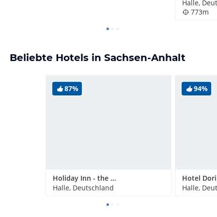
Halle, Deu
773m
Beliebte Hotels in Sachsen-Anhalt
87%
94%
Holiday Inn - the niu, Ridge Halle Central Station
Halle, Deutschland
Halle, Deu