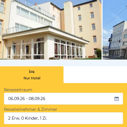
vom Hotelie
Nur Hotel
Reisezeitraum
06.09.26 - 08.09.26
Reiseteilnehmer & Zimmer
2 Erw, 0 Kinder, 1 Zi.