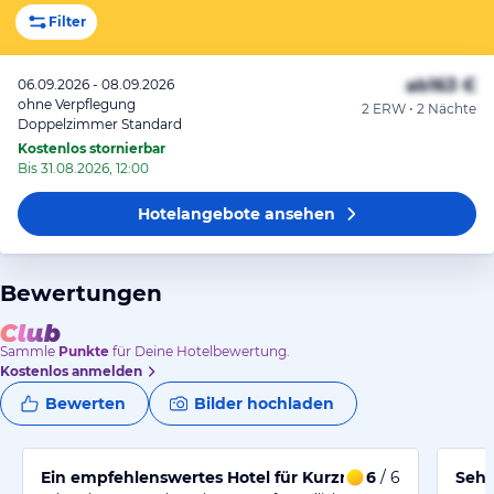
Filter
ab
163 €
06.09.2026 - 08.09.2026
ohne Verpflegung
2 ERW • 2 Nächte
Doppelzimmer Standard
Kostenlos stornierbar
Bis 31.08.2026, 12:00
Hotelangebote
ansehen
Bewertungen
Sammle
Punkte
für Deine Hotelbewertung.
Kostenlos anmelden
Bewerten
Bilder hochladen
Ein empfehlenswertes Hotel für Kurzreisen in guter La
6
/ 6
Sehr