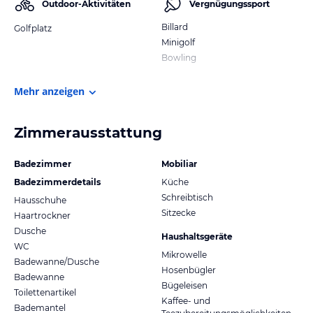
Outdoor-Aktivitäten
Vergnügungssport
Billard
Golfplatz
Minigolf
Bowling
Mehr anzeigen
Zimmerausstattung
Badezimmer
Mobiliar
Badezimmerdetails
Küche
Schreibtisch
Hausschuhe
Sitzecke
Haartrockner
Dusche
Haushaltsgeräte
WC
Mikrowelle
Badewanne/Dusche
Hosenbügler
Badewanne
Bügeleisen
Toilettenartikel
Kaffee- und
Bademantel