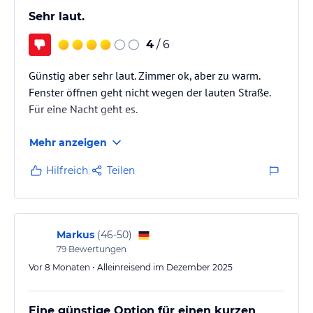
lies vor der Buchung die verbindlichen
Angebotsdetails
des
Sehr laut.
jeweiligen Veranstalters.
4
/ 6
Günstig aber sehr laut. Zimmer ok, aber zu warm.
Fenster öffnen geht nicht wegen der lauten Straße.
Für eine Nacht geht es.
Mehr anzeigen
Hilfreich
Teilen
Markus
(
46-50
)
79
Bewertungen
Vor 8 Monaten • Alleinreisend im Dezember 2025
Eine günstige Option für einen kurzen