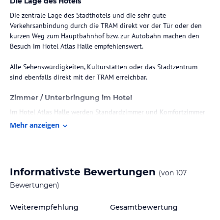
Die Lage des Hotels
Die zentrale Lage des Stadthotels und die sehr gute
Verkehrsanbindung durch die TRAM direkt vor der Tür oder den
kurzen Weg zum Hauptbahnhof bzw. zur Autobahn machen den
Besuch im Hotel Atlas Halle empfehlenswert.
Alle Sehenswürdigkeiten, Kulturstätten oder das Stadtzentrum
sind ebenfalls direkt mit der TRAM erreichbar.
Zimmer / Unterbringung im Hotel
Im Hotel Atlas Halle werden Standardzimmer und Komfortzimmer
angeboten.
Mehr anzeigen
Jede Wohneinheit ist mit einem Wohnbereich und einem
Badezimmer versehen.
Informativste Bewertungen
(von
107
Im Badezimmer finden Sie eine Dusche, Haartrockner,
Toilettenartikel und Kosmetikartikel.
Bewertungen)
Die Badezimmer im Komfortbereich sind moderner und
überwiegend mit bodengleichen Regenduschen versehen.
Weiterempfehlung
Gesamtbewertung