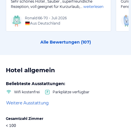
Sehr schönes Hotel , Sauber , superfreundliche
Günst
Rezeption, voll geeignet für Kurzurlaub,…
weiterlesen
Fenst
Ronald
66-70
•
Juli 2026
Aus Deutschland
Alle Bewertungen (
107
)
Hotel allgemein
Beliebteste Ausstattungen:
Wifi kostenfrei
Parkplätze verfügbar
Weitere Ausstattung
Gesamtzahl Zimmer
< 100