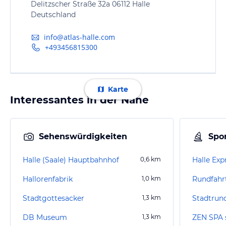
Delitzscher Straße 32a 06112 Halle
Deutschland
info@atlas-halle.com
+493456815300
Karte
Interessantes in der Nähe
Sehenswürdigkeiten
Spor
Halle (Saale) Hauptbahnhof
0,6
km
Halle Exp
Hallorenfabrik
1,0
km
Stadtgottesacker
1,3
km
Stadtrun
DB Museum
1,3
km
ZEN SPA st