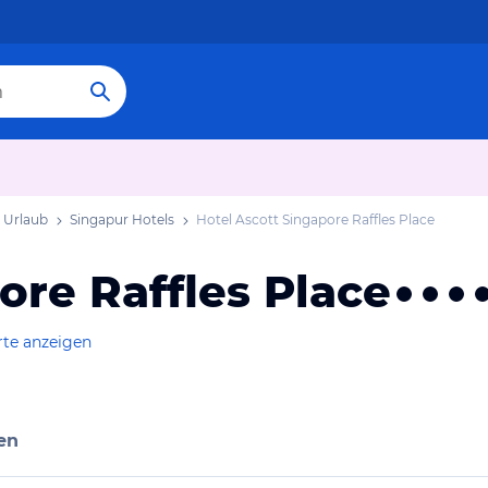
 Urlaub
Singapur Hotels
Hotel Ascott Singapore Raffles Place
ore Raffles Place
rte anzeigen
en