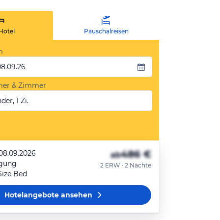
Hotel
Pauschalreisen
m
08.09.26
mer & Zimmer
der, 1 Zi.
486 €
 08.09.2026
ab
egung
2 ERW • 2 Nächte
Size Bed
Hotelangebote
ansehen