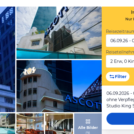
Nur 
Reisezeitrau
06.09.26 - 
Reiseteilneh
2 Erw, 0 Kin
von Expedia
Filter
06.09.2026 -
ohne Verpfl
Studio King 
von Expedia
Alle Bilder
(
9
)