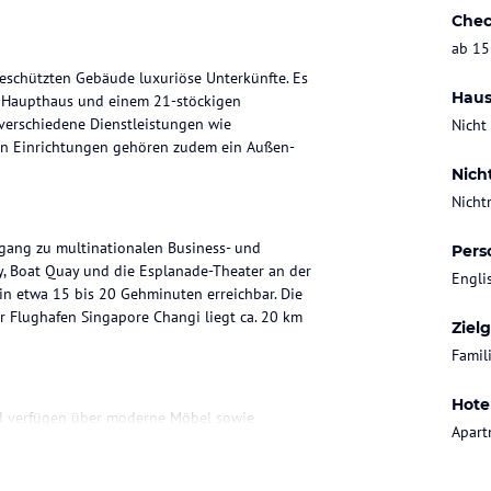
Chec
ab 15
lgeschützten Gebäude luxuriöse Unterkünfte. Es
Haus
n Haupthaus und einem 21-stöckigen
 verschiedene Dienstleistungen wie
Nicht
en Einrichtungen gehören zudem ein Außen-
Nich
Nicht
ugang zu multinationalen Business- und
Pers
ay, Boat Quay und die Esplanade-Theater an der
Engli
in etwa 15 bis 20 Gehminuten erreichbar. Die
er Flughafen Singapore Changi liegt ca. 20 km
Ziel
Famil
Hote
und verfügen über moderne Möbel sowie
Apart
 Küche samt Kühlschrank und Mikrowelle sowie
 unter anderem ein Doppelbett oder Kingsize-
 Badewanne.