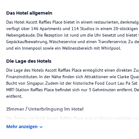
Das Hotel allgemein
Das Hotel Ascott Raffles Place bietet in einem restaurierten, denkma
verfügt über 146 Apartments und 114 Studios in einem 20-stöckige
Nebengebäude. Die Rezeption ist rund um die Uhr besetzt und bietet
Gepäckaufbewahrung, Wäscheservice und einen Transferservice. Zu d
und ein Innenpool sowie ein Wellnessbereich mit Whirlpool.
Die Lage des Hotels
Die Lage des Hotels Ascott Raffles Place ermöglicht einen direkten Z
Finanzinstituten. In der Nähe finden sich Attraktionen wie Clarke Qu
Bucht von Singapur. Zudem ist der historische Food Court Lau Pa Sat 
MRT-Station Raffles Place befindet sich nur 3 Gehminuten entfernt. D
entfernt.
Zimmer / Unterbringung im Hotel
Die Zimmer im Hotel Ascott Raffles Place sind großzügig gestaltet 
kostenfreies WLAN. Jedes Zimmer bietet eine komplett ausgestattete
Mehr anzeigen
ein Home Entertainment System von Bose. Ausstattungsmerkmale sind
Bett, ein Safe, eine Klimaanlage und ein eigenes Bad mit Dusche und