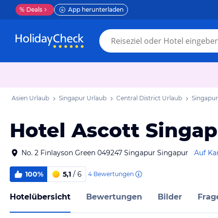
%
Deals
App herunterladen
Asien Urlaub
Singapur Urlaub
Central District Urlaub
Singapur
Hotel Ascott Singap
No. 2 Finlayson Green 049247 Singapur Singapur
Auf Ka
100%
5,1
/ 6
4
Bewertungen
Hotelübersicht
Bewertungen
Bilder
Frag