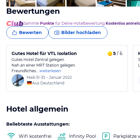
Bewertungen
Sammle
Punkte
für Deine Hotelbewertung.
Kostenlos anmel
Bewerten
Bilder hochladen
Gutes Hotel für VTL Isolation
5
/ 6
Gutes Hotel Zentral gelegen.
Nah an einer MRT Station gelegen.
Freundliches…
weiterlesen
Maik
31-35
•
Januar 2022
Aus Deutschland
Hotel allgemein
Beliebteste Ausstattungen:
Wifi kostenfrei
Infinity Pool
Parkplätze 