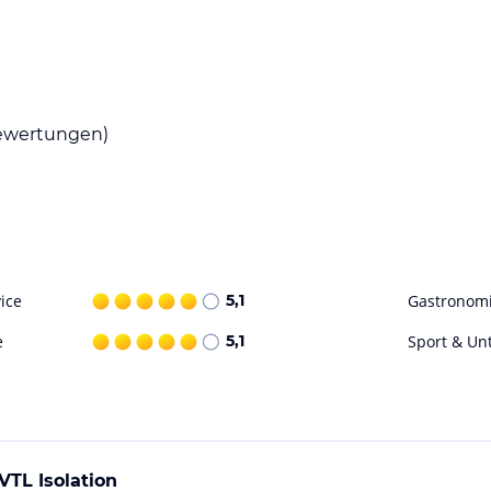
eßlich eines Nichtraucherrestaurants, eines
ück serviert, und mittags sowie abends stehen
 alkoholfreie Getränke angeboten.
wertungen)
runter ein Fitnessraum, Aerobic-Kurse,
sorgt für Entspannung, während die Gäste auch
ebühr angeboten werden. Tischspiele wie
ice
5,1
Gastronom
ohne Gewähr. Bitte lies vor der Buchung die
e
5,1
Sport & Un
VTL Isolation