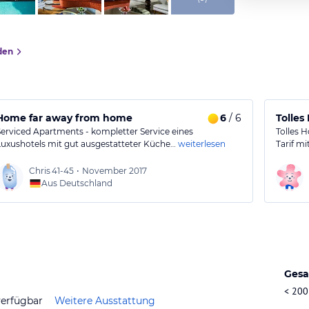
den
Home far away from home
6
/ 6
Tolles
Serviced Apartments - kompletter Service eines
Tolles H
Luxushotels mit gut ausgestatteter Küche…
weiterlesen
Tarif m
Chris
41-45
•
November 2017
Aus Deutschland
Gesa
< 200
verfügbar
Weitere Ausstattung