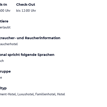
k-In
Check-Out
:00 Uhr
bis 12:00 Uhr
tiere
 erlaubt
traucher- und Raucherinformation
raucherhotel
onal spricht folgende Sprachen
sch
gruppe
ie
ltyp
ment-Hotel, Luxushotel, Familienhotel, Hotel