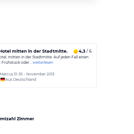
 Hotel mitten in der Stadtmitte.
4,3
/ 6
Sehr gepfleg
otel, mitten in der Stadtmitte. Auf jeden Fall einen
Sehr schönes, z
it Frühstück oder…
weiterlesen
Saubere, groß
Marcus
31-35
•
November 2013
Daniel
Aus Deutschland
Aus
mtzahl Zimmer