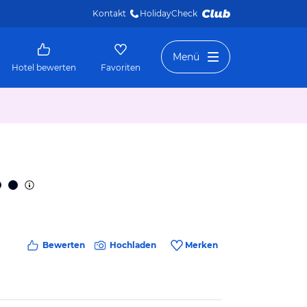
Kontakt
HolidayCheck 
Menü
Hotel bewerten
Favoriten
Bewerten
Hochladen
Merken