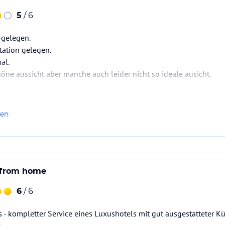
5
/ 6
 gelegen.
tation gelegen.
al.
ne aussicht aber manche auch leider nicht so ideale ausicht.
len
 from home
6
/ 6
s - kompletter Service eines Luxushotels mit gut ausgestatteter