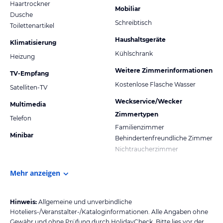
Haartrockner
Mobiliar
Dusche
Schreibtisch
Toilettenartikel
Haushaltsgeräte
Klimatisierung
Kühlschrank
Heizung
Weitere Zimmerinformationen
TV-Empfang
Kostenlose Flasche Wasser
Satelliten-TV
Weckservice/Wecker
Multimedia
Zimmertypen
Telefon
Familienzimmer
Minibar
Behindertenfreundliche Zimmer
Nichtraucherzimmer
Mehr anzeigen
Hinweis:
Allgemeine und unverbindliche
Hoteliers-/Veranstalter-/Kataloginformationen. Alle Angaben ohne
Gewähr und ohne Prüfung durch HolidayCheck. Bitte lies vor der