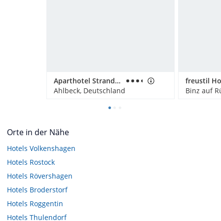
Aparthotel Strandhus Familie Herrgott
freustil Ho
Ahlbeck, Deutschland
Binz auf R
Orte in der Nähe
Hotels
Volkenshagen
Hotels
Rostock
Hotels
Rövershagen
Hotels
Broderstorf
Hotels
Roggentin
Hotels
Thulendorf