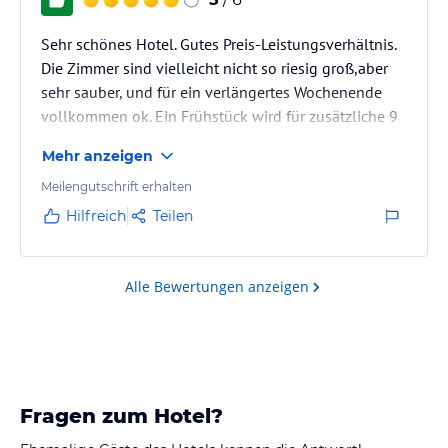
Sehr schönes Hotel. Gutes Preis-Leistungsverhältnis.
Die Zimmer sind vielleicht nicht so riesig groß,aber
sehr sauber, und für ein verlängertes Wochenende
vollkommen ok. Ein Frühstück wird für zusätzliche 9
Euro angeboten und ist sehr reichhaltig. Ich kann das
Mehr anzeigen
Hotel nur weiter empfehlen.
Meilengutschrift erhalten
Hilfreich
Teilen
Alle Bewertungen anzeigen
Fragen zum Hotel?