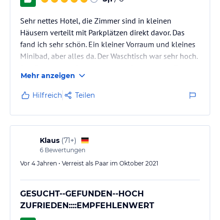
Hoteliers-/Veranstalter-/Kataloginformationen. Alle Angaben
ohne Gewähr und ohne Prüfung durch HolidayCheck. Bitte
Sehr nettes Hotel, die Zimmer sind in kleinen
lies vor der Buchung die verbindlichen
Angebotsdetails
des
Häusern verteilt mit Parkplätzen direkt davor. Das
jeweiligen Veranstalters.
fand ich sehr schön. Ein kleiner Vorraum und kleines
Minibad, aber alles da. Der Waschtisch war sehr hoch.
Das Zimmer mit Doppelbett und Schrank und Tisch,
Mehr anzeigen
Stuhl, Fernseher und Kühlschrank sowie eine Flasche
Wasser gratis. Das finde ich immer sehr gut. Die Betten
Hilfreich
Teilen
waren in Ordnung und sauber.
Klaus
(
71+
)
6
Bewertungen
Vor 4 Jahren • Verreist als Paar im Oktober 2021
GESUCHT--GEFUNDEN--HOCH
ZUFRIEDEN::::EMPFEHLENWERT