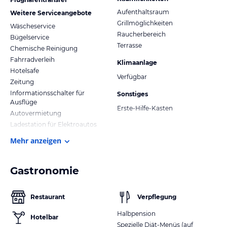
Aufenthaltsraum
Weitere Serviceangebote
Grillmöglichkeiten
Wäscheservice
Raucherbereich
Bügelservice
Terrasse
Chemische Reinigung
Fahrradverleih
Klimaanlage
Hotelsafe
Verfügbar
Zeitung
Informationsschalter für
Sonstiges
Ausflüge
Erste-Hilfe-Kasten
Autovermietung
Ladestation für Elektroautos
Mehr anzeigen
Gastronomie
Restaurant
Verpflegung
Halbpension
Hotelbar
Spezielle Diät-Menüs (auf