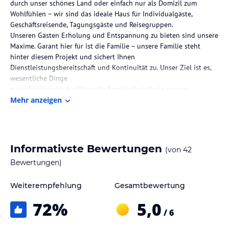
durch unser schönes Land oder einfach nur als Domizil zum
Wohlfühlen – wir sind das ideale Haus für Individualgäste,
Geschäftsreisende, Tagungsgäste und Reisegruppen.
Unseren Gästen Erholung und Entspannung zu bieten sind unsere
Maxime. Garant hier für ist die Familie – unsere Familie steht
hinter diesem Projekt und sichert Ihnen
Dienstleistungsbereitschaft und Kontinuität zu. Unser Ziel ist es,
wesentliche Dinge
zu verbinden: die traditionelle Familienhotellerie, unsere
bekannte Gastronomie und ein modernes Hotelkonzept.
Mehr anzeigen
Altmodisch sind wir, wenn es um das Wort Dienstleistung geht
– denn das verstehen wir noch im eigentlichen Sinn. Wir sind
bekannt für profesionellen
und zuvorkommenden Service, für rund um die Uhr-Betreuung in
Informativste Bewertungen
(von
42
unserer persönlichen Art und Weise und für familiäres Flair. Wir
Bewertungen)
kennen unsere Gäste noch beim Namen!
Die Lage des Hotels
Weiterempfehlung
Gesamtbewertung
Über den Haupteingang gelangen Sie in unsere hell und modern
72
%
5,0
gestaltete Empfangshalle. Hier befinden sich der
/ 6
Restauranteingang, die Hotelbar und die Rezeption, die täglich