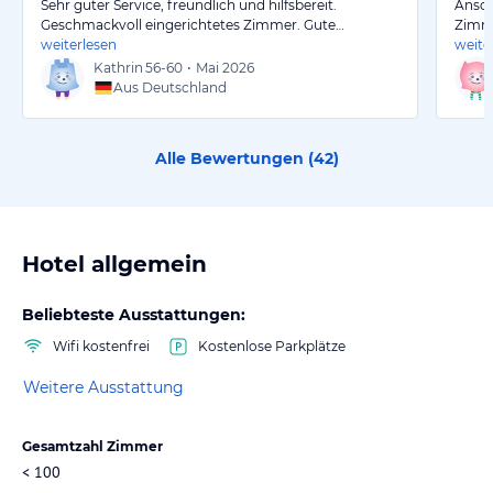
Sehr guter Service, freundlich und hilfsbereit.
Anson
Geschmackvoll eingerichtetes Zimmer. Gute…
Zimme
weiterlesen
weite
Kathrin
56-60
•
Mai 2026
Aus Deutschland
Alle Bewertungen (
42
)
Hotel allgemein
Beliebteste Ausstattungen:
Wifi kostenfrei
Kostenlose Parkplätze
Weitere Ausstattung
Gesamtzahl Zimmer
< 100