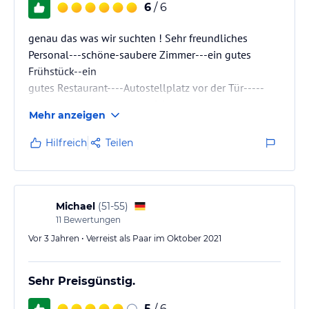
6
/ 6
genau das was wir suchten ! Sehr freundliches
Personal---schöne-saubere Zimmer---ein gutes
Frühstück--ein
gutes Restaurant----Autostellplatz vor der Tür-----
klare Aussage----sehr empfehlenswert.
Mehr anzeigen
Hilfreich
Teilen
Michael
(
51-55
)
11
Bewertungen
Vor 3 Jahren • Verreist als Paar im Oktober 2021
Sehr Preisgünstig.
5
/ 6