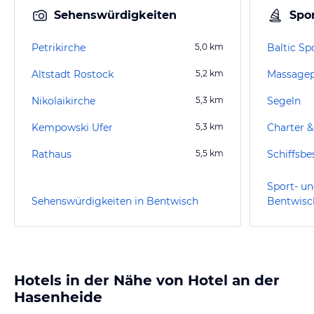
Sehenswürdigkeiten
Spor
Petrikirche
5,0
km
Baltic Sp
Altstadt Rostock
5,2
km
Massagep
Nikolaikirche
5,3
km
Segeln
Kempowski Ufer
5,3
km
Charter &
Rathaus
5,5
km
Schiffsbe
Sport- un
Sehenswürdigkeiten in Bentwisch
Bentwisc
Hotels in der Nähe von Hotel an der
Hasenheide