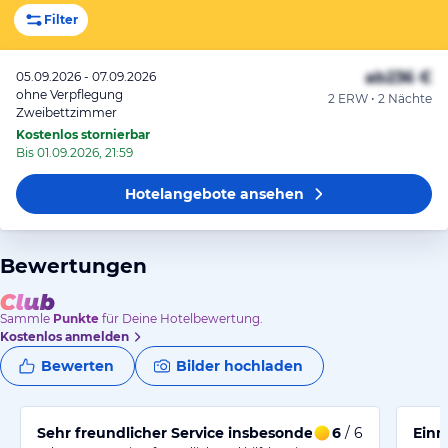
Filter
ab
236 €
05.09.2026 - 07.09.2026
ohne Verpflegung
2 ERW • 2 Nächte
Zweibettzimmer
Kostenlos stornierbar
Bis 01.09.2026, 21:59
Hotelangebote
ansehen
Bewertungen
Sammle
Punkte
für Deine Hotelbewertung.
Kostenlos anmelden
Bewerten
Bilder hochladen
Sehr freundlicher Service insbesondere an der Rezeptio
6
/ 6
Einm