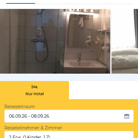
von Rubin,
Nur Hotel
Reisezeitraum
06.09.26 - 08.09.26
Reiseteilnehmer & Zimmer
2 Erw, 0 Kinder, 1 Zi.