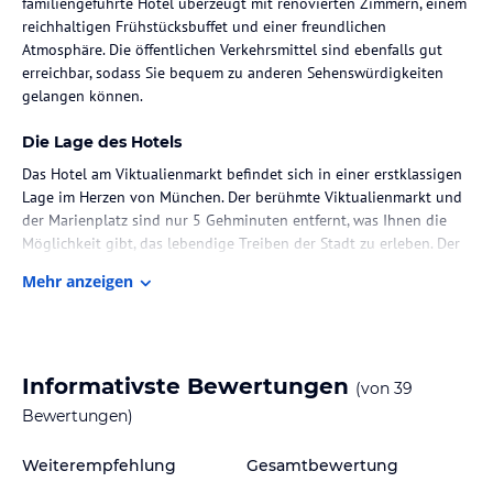
familiengeführte Hotel überzeugt mit renovierten Zimmern, einem
reichhaltigen Frühstücksbuffet und einer freundlichen
Atmosphäre. Die öffentlichen Verkehrsmittel sind ebenfalls gut
erreichbar, sodass Sie bequem zu anderen Sehenswürdigkeiten
gelangen können.
Die Lage des Hotels
Das Hotel am Viktualienmarkt befindet sich in einer erstklassigen
Lage im Herzen von München. Der berühmte Viktualienmarkt und
der Marienplatz sind nur 5 Gehminuten entfernt, was Ihnen die
Möglichkeit gibt, das lebendige Treiben der Stadt zu erleben. Der
Münchner Hauptbahnhof ist ebenfalls nur 4
Mehr anzeigen
Straßenbahnhaltestellen entfernt, was eine bequeme Anreise
ermöglicht. In der Umgebung finden Sie auch zahlreiche
Restaurants, Geschäfte und Sehenswürdigkeiten, die Sie erkunden
können.
Informativste Bewertungen
(von
39
Zimmer / Unterbringung im Hotel
Bewertungen)
Alle Zimmer im Hotel am Viktualienmarkt wurden im April 2010
renoviert und bieten daher modernen Komfort. Jedes Zimmer
Weiterempfehlung
Gesamtbewertung
verfügt über einen Fernseher und ein modernes Badezimmer. Die