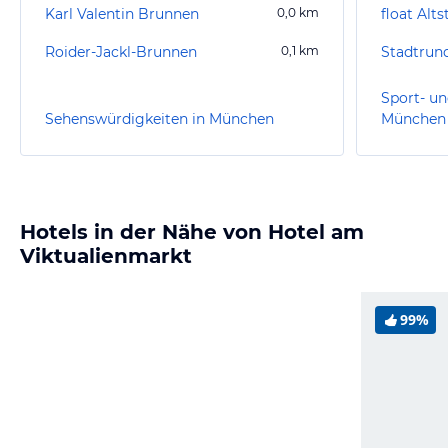
Karl Valentin Brunnen
0,0
km
float Alts
Roider-Jackl-Brunnen
0,1
km
Stadtrun
Sport- un
Sehenswürdigkeiten in München
München
Hotels in der Nähe von Hotel am
Viktualienmarkt
99%