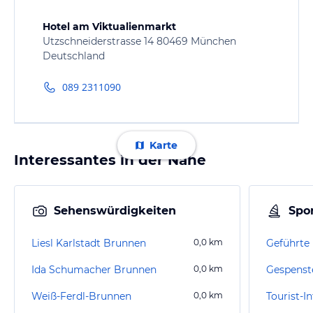
Hotel am Viktualienmarkt
Utzschneiderstrasse 14 80469 München
Deutschland
089 2311090
Karte
Interessantes in der Nähe
Sehenswürdigkeiten
Spor
Liesl Karlstadt Brunnen
0,0
km
Ida Schumacher Brunnen
0,0
km
Gespenst
Weiß-Ferdl-Brunnen
0,0
km