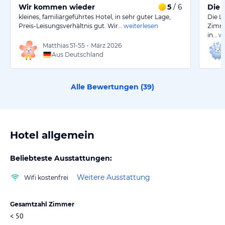
Wir kommen wieder
5
/ 6
Die L
kleines, familiärgeführtes Hotel, in sehr guter Lage,
Die L
Preis-Leisungsverhältnis gut. Wir…
weiterlesen
Zimme
in…
we
Matthias
51-55
•
März 2026
Aus Deutschland
Alle Bewertungen (
39
)
Hotel allgemein
Beliebteste Ausstattungen:
Weitere Ausstattung
Wifi kostenfrei
Gesamtzahl Zimmer
< 50