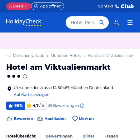
%
Deals
App öffnen
Kontakt
Hotel, Reiseziel
laub
München Urlaub
München Hotels
Hotel am Viktualienmarkt
Hotel am Viktualienmarkt
Utzschneiderstrasse 14 80469 München Deutschland
Auf Karte anzeigen
39
Bewertungen
98%
4,7
/ 6
Bewerten
Hochladen
Merken
Hotelübersicht
Bewertungen
Bilder
Fragen