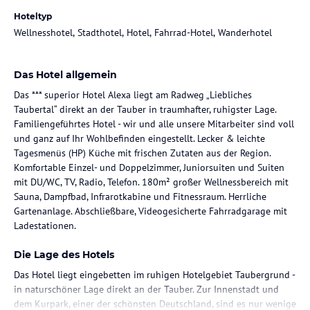
Hoteltyp
Wellnesshotel, Stadthotel, Hotel, Fahrrad-Hotel, Wanderhotel
Das Hotel allgemein
Das *** superior Hotel Alexa liegt am Radweg „Liebliches
Taubertal“ direkt an der Tauber in traumhafter, ruhigster Lage.
Familiengeführtes Hotel - wir und alle unsere Mitarbeiter sind voll
und ganz auf Ihr Wohlbefinden eingestellt. Lecker & leichte
Tagesmenüs (HP) Küche mit frischen Zutaten aus der Region.
Komfortable Einzel- und Doppelzimmer, Juniorsuiten und Suiten
mit DU/WC, TV, Radio, Telefon. 180m² großer Wellnessbereich mit
Sauna, Dampfbad, Infrarotkabine und Fitnessraum. Herrliche
Gartenanlage. Abschließbare, Videogesicherte Fahrradgarage mit
Ladestationen.
Die Lage des Hotels
Das Hotel liegt eingebetten im ruhigen Hotelgebiet Taubergrund -
in naturschöner Lage direkt an der Tauber. Zur Innenstadt und
dem Kurpark, einer der schönsten Deutschland, sind es nur wenige