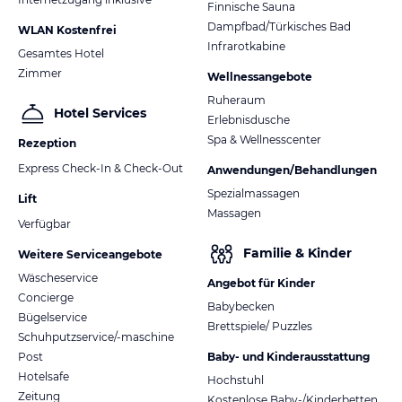
Finnische Sauna
Dampfbad/Türkisches Bad
WLAN Kostenfrei
Infrarotkabine
Gesamtes Hotel
Zimmer
Wellnessangebote
Ruheraum
Hotel Services
Erlebnisdusche
Spa & Wellnesscenter
Rezeption
Express Check-In & Check-Out
Anwendungen/Behandlungen
Spezialmassagen
Lift
Massagen
Verfügbar
Familie & Kinder
Weitere Serviceangebote
Wäscheservice
Angebot für Kinder
Concierge
Babybecken
Bügelservice
Brettspiele/ Puzzles
Schuhputzservice/-maschine
Post
Baby- und Kinderausstattung
Hotelsafe
Hochstuhl
Zeitung
Kostenlose Baby-/Kinderbetten