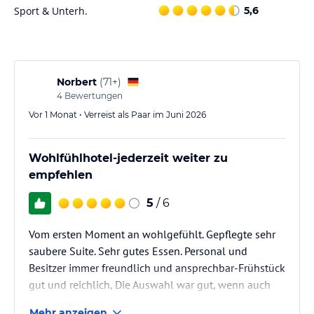
Hinweis:
Allgemeine und unverbindliche
Sport & Unterh.
5,6
Hoteliers-/Veranstalter-/Kataloginformationen. Alle Angaben
ohne Gewähr und ohne Prüfung durch HolidayCheck. Bitte
lies vor der Buchung die verbindlichen
Angebotsdetails
des
jeweiligen Veranstalters.
Norbert
(
71+
)
4
Bewertungen
Vor 1 Monat • Verreist als Paar im Juni 2026
Wohlfühlhotel-jederzeit weiter zu
empfehlen
5
/ 6
Vom ersten Moment an wohlgefühlt. Gepflegte sehr
saubere Suite. Sehr gutes Essen. Personal und
Besitzer immer freundlich und ansprechbar-Frühstück
gut und reichlich, Die Auswahl war gut, wenn auch
etwas mehr Abwechlung alles abgerundet hätte, z.B.
Mehr anzeigen