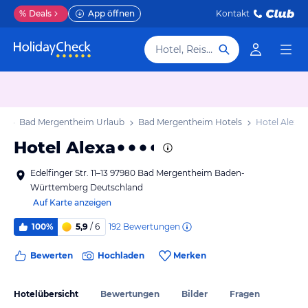
%
Deals
App öffnen
Kontakt
Hotel, Reiseziel
ub
Bad Mergentheim Urlaub
Bad Mergentheim Hotels
Hotel Alexa
Hotel Alexa
Edelfinger Str. 11–13 97980 Bad Mergentheim Baden-
Württemberg Deutschland
Auf Karte anzeigen
192
Bewertungen
100%
5,9
/ 6
Bewerten
Hochladen
Merken
Hotelübersicht
Bewertungen
Bilder
Fragen