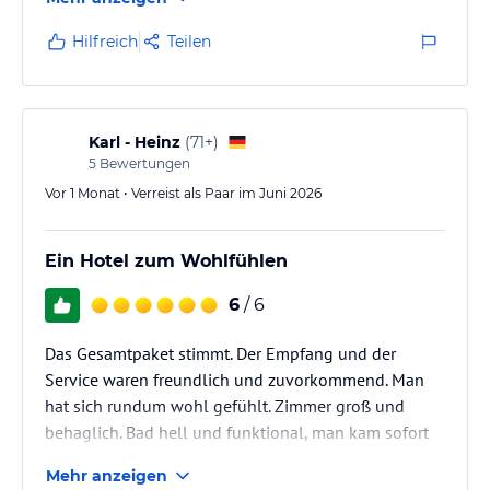
kennen wir beim Sonntagsfrühstück oft noch einige
Extras.
Hilfreich
Teilen
Karl - Heinz
(
71+
)
5
Bewertungen
Vor 1 Monat • Verreist als Paar im Juni 2026
Ein Hotel zum Wohlfühlen
6
/ 6
Das Gesamtpaket stimmt. Der Empfang und der
Service waren freundlich und zuvorkommend. Man
hat sich rundum wohl gefühlt. Zimmer groß und
behaglich. Bad hell und funktional, man kam sofort
mit allem zurecht und musste nicht lange
Mehr anzeigen
rumprobieren.