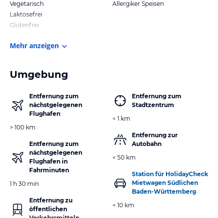
Vegetarisch
Allergiker Speisen
Laktosefrei
Glutenfrei
Mehr anzeigen
Umgebung
Entfernung zum
Entfernung zum
nächstgelegenen
Stadtzentrum
Flughafen
< 1 km
> 100 km
Entfernung zur
Entfernung zum
Autobahn
nächstgelegenen
< 50 km
Flughafen in
Fahrminuten
Station für HolidayCheck
Mietwagen Südlichen
1 h 30 min
Baden-Württemberg
Entfernung zu
< 10 km
öffentlichen
Verkehrsmitteln