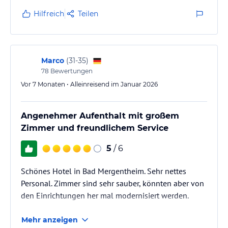
Fahrradinfrastuktur hervorragend. Losradeln direkt
Hilfreich
Teilen
von der Haustür.
Marco
(
31-35
)
78
Bewertungen
Vor 7 Monaten • Alleinreisend im Januar 2026
Angenehmer Aufenthalt mit großem
Zimmer und freundlichem Service
5
/ 6
Schönes Hotel in Bad Mergentheim. Sehr nettes
Personal. Zimmer sind sehr sauber, könnten aber von
den Einrichtungen her mal modernisiert werden.
Mehr anzeigen