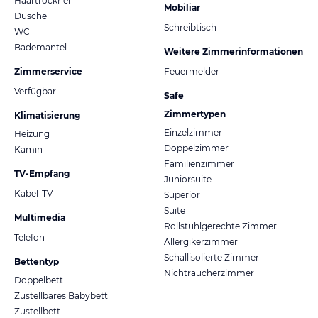
Haartrockner
Mobiliar
Dusche
Schreibtisch
WC
Bademantel
Weitere Zimmerinformationen
Zimmerservice
Feuermelder
Verfügbar
Safe
Zimmertypen
Klimatisierung
Einzelzimmer
Heizung
Doppelzimmer
Kamin
Familienzimmer
TV-Empfang
Juniorsuite
Kabel-TV
Superior
Suite
Multimedia
Rollstuhlgerechte Zimmer
Telefon
Allergikerzimmer
Schallisolierte Zimmer
Bettentyp
Nichtraucherzimmer
Doppelbett
Zustellbares Babybett
Zustellbett