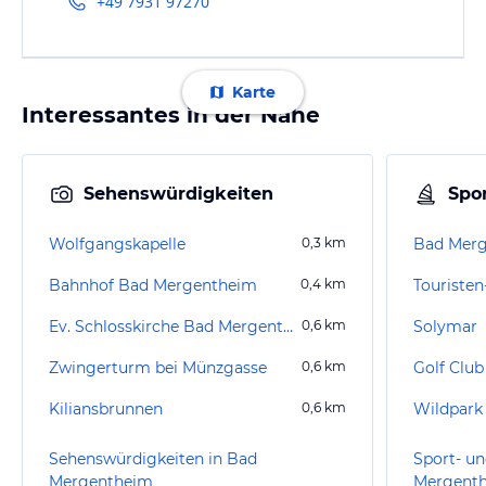
+49 7931 97270
Karte
Interessantes in der Nähe
Sehenswürdigkeiten
Spor
Wolfgangskapelle
0,3
km
Bahnhof Bad Mergentheim
0,4
km
Touristen
Ev. Schlosskirche Bad Mergentheim
0,6
km
Solymar
Zwingerturm bei Münzgasse
0,6
km
Golf Club
Kiliansbrunnen
0,6
km
Wildpark
Sehenswürdigkeiten in Bad
Sport- un
Mergentheim
Mergent