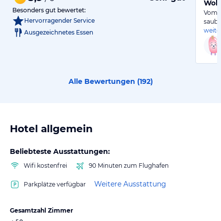
Wohl
Besonders gut bewertet:
Vom e
Hervorragender Service
saube
weite
Ausgezeichnetes Essen
Alle Bewertungen (
192
)
Hotel allgemein
Beliebteste Ausstattungen:
Wifi kostenfrei
90 Minuten zum Flughafen
Weitere Ausstattung
Parkplätze verfügbar
Gesamtzahl Zimmer