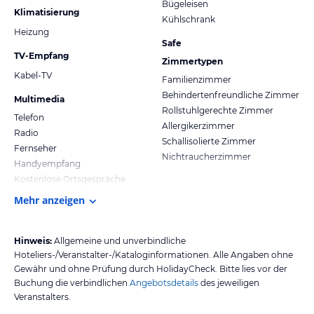
Bügeleisen
Klimatisierung
Kühlschrank
Heizung
Safe
TV-Empfang
Zimmertypen
Kabel-TV
Familienzimmer
Behindertenfreundliche Zimmer
Multimedia
Rollstuhlgerechte Zimmer
Telefon
Allergikerzimmer
Radio
Schallisolierte Zimmer
Fernseher
Nichtraucherzimmer
Handyempfang
Kostenlose Ortsgespräche
Mehr anzeigen
Hinweis:
Allgemeine und unverbindliche
Hoteliers-/Veranstalter-/Kataloginformationen. Alle Angaben ohne
Gewähr und ohne Prüfung durch HolidayCheck. Bitte lies vor der
Buchung die verbindlichen
Angebotsdetails
des jeweiligen
Veranstalters.