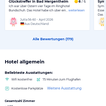
Glückstreffer in Bad Mergentheim
6
/ 6
Symp
Ich war über Ostern vier Tage im Ringhotel
Sympa
Bundschuh. Das Hotel habe ich über ein…
weiterlesen
Essen
Das P
Jutta
56-60
•
April 2026
Aus Deutschland
Alle Bewertungen (
179
)
Hotel allgemein
Beliebteste Ausstattungen:
Wifi kostenfrei
75 Minuten zum Flughafen
Weitere Ausstattung
Kostenlose Parkplätze
Gesamtzahl Zimmer