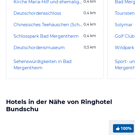
Kirche Maria-Hilf und ehemaliges Kapuzinerkloster
0,4
km
Deutschordensschloss
0,4
km
Touristen
Chinesisches Teehäuschen (Schellenhäuschen)
0,4
km
Solymar
Schlosspark Bad Mergentheim
0,4
km
Golf Club
Deutschordensmuseum
0,5
km
Wildpark
Sehenswürdigkeiten in Bad
Sport- un
Mergentheim
Mergent
Hotels in der Nähe von Ringhotel
Bundschu
100%