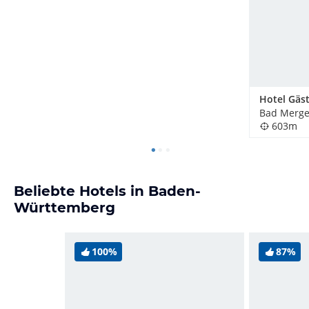
Bad Merge
603m
Beliebte Hotels in Baden-
Württemberg
100%
87%