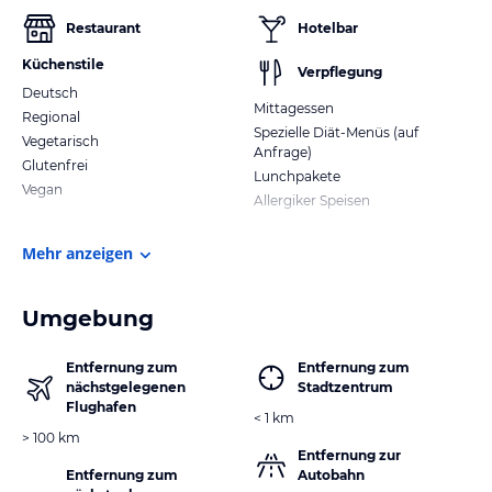
Restaurant
Hotelbar
Küchenstile
Verpflegung
Deutsch
Mittagessen
Regional
Spezielle Diät-Menüs (auf
Vegetarisch
Anfrage)
Glutenfrei
Lunchpakete
Vegan
Allergiker Speisen
Mehr anzeigen
Umgebung
Entfernung zum
Entfernung zum
nächstgelegenen
Stadtzentrum
Flughafen
< 1 km
> 100 km
Entfernung zur
Entfernung zum
Autobahn