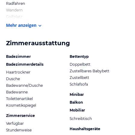
Radfahren
Wandern
Golfplatz
Mehr anzeigen
Zimmerausstattung
Badezimmer
Bettentyp
Badezimmerdetails
Doppelbett
Zustellbares Babybett
Haartrockner
Zustellbett
Dusche
Schlafsofa
Badewanne/Dusche
Badewanne
Minibar
Toilettenartikel
Balkon
Kosmetikspiegel
Mobiliar
Zimmerservice
Schreibtisch
Verfügbar
Haushaltsgeräte
Stundenweise