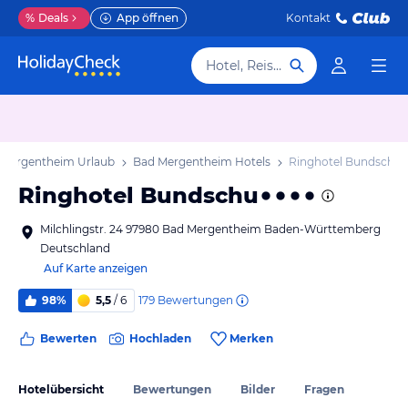
%
Deals
App öffnen
Kontakt
Hotel, Reiseziel
 Mergentheim Urlaub
Bad Mergentheim Hotels
Ringhotel Bundschu
Ringhotel Bundschu
Milchlingstr. 24 97980 Bad Mergentheim Baden-Württemberg
Deutschland
Auf Karte anzeigen
179
Bewertungen
98%
5,5
/ 6
Bewerten
Hochladen
Merken
Hotelübersicht
Bewertungen
Bilder
Fragen