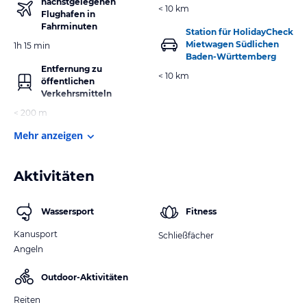
nächstgelegenen
< 10 km
Flughafen in
Fahrminuten
Station für HolidayCheck
Mietwagen Südlichen
1h 15 min
Baden-Württemberg
Entfernung zu
< 10 km
öffentlichen
Verkehrsmitteln
< 200 m
Mehr anzeigen
Aktivitäten
Wassersport
Fitness
Kanusport
Schließfächer
Angeln
Outdoor-Aktivitäten
Reiten