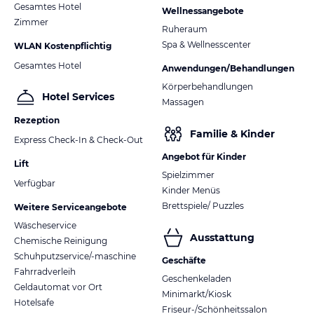
ohne Gewähr und ohne Prüfung durch HolidayCheck. Bitte
Gesamtes Hotel
Wellnessangebote
lies vor der Buchung die verbindlichen
Angebotsdetails
des
Zimmer
jeweiligen Veranstalters.
Ruheraum
Spa & Wellnesscenter
WLAN Kostenpflichtig
Gesamtes Hotel
Anwendungen/Behandlungen
Körperbehandlungen
Hotel Services
Massagen
Rezeption
Familie & Kinder
Express Check-In & Check-Out
Angebot für Kinder
Lift
Spielzimmer
Verfügbar
Kinder Menüs
Brettspiele/ Puzzles
Weitere Serviceangebote
Wäscheservice
Ausstattung
Chemische Reinigung
Schuhputzservice/-maschine
Geschäfte
Fahrradverleih
Geschenkeladen
Geldautomat vor Ort
Minimarkt/Kiosk
Hotelsafe
Friseur-/Schönheitssalon