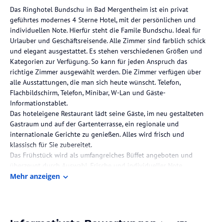
Das Ringhotel Bundschu in Bad Mergentheim ist ein privat
geführtes modernes 4 Sterne Hotel, mit der persönlichen und
individuellen Note. Hierfür steht die Famile Bundschu. Ideal für
Urlauber und Geschäftsreisende. Alle Zimmer sind farblich schick
und elegant ausgestattet. Es stehen verschiedenen Größen und
Kategorien zur Verfügung. So kann für jeden Anspruch das
richtige Zimmer ausgewählt werden. Die Zimmer verfügen über
alle Ausstattungen, die man sich heute wünscht. Telefon,
Flachbildschirm, Telefon, Minibar, W-Lan und Gäste-
Informationstablet.
Das hoteleigene Restaurant lädt seine Gäste, im neu gestalteten
Gastraum und auf der Gartenterrasse, ein regionale und
internationale Gerichte zu genießen. Alles wird frisch und
klassisch für Sie zubereitet.
Das Frühstück wird als umfangreiches Büffet angeboten und
überzeugt durch Auswahl, Frische und individueller Note.
Das Hotel liegt ideal, zentral in Bad Mergentheim und dennoch
Mehr anzeigen
ruhig. Durch die Lage im "Weberdorf" ist das Hotel mit dem Auto
gut zu erreichen und es stehen ausreichend Parkplätze zur
Verfügung. Gerne auch in der hauseigenen Parkgarage.
Der historische Stadtkern mit Einkaufsmöglichkeiten und der