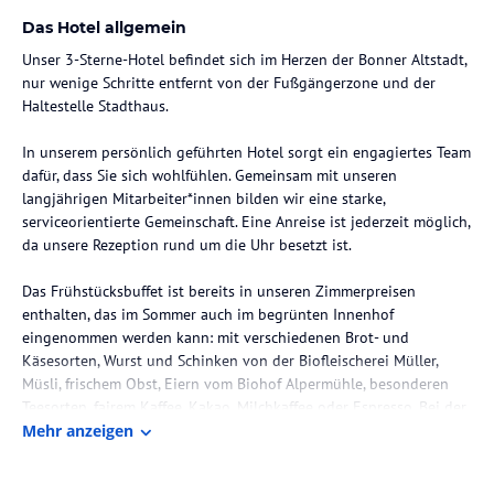
Das Hotel allgemein
Unser 3-Sterne-Hotel befindet sich im Herzen der Bonner Altstadt,
nur wenige Schritte entfernt von der Fußgängerzone und der
Haltestelle Stadthaus.
In unserem persönlich geführten Hotel sorgt ein engagiertes Team
dafür, dass Sie sich wohlfühlen. Gemeinsam mit unseren
langjährigen Mitarbeiter*innen bilden wir eine starke,
serviceorientierte Gemeinschaft. Eine Anreise ist jederzeit möglich,
da unsere Rezeption rund um die Uhr besetzt ist.
Das Frühstücksbuffet ist bereits in unseren Zimmerpreisen
enthalten, das im Sommer auch im begrünten Innenhof
eingenommen werden kann: mit verschiedenen Brot- und
Käsesorten, Wurst und Schinken von der Biofleischerei Müller,
Müsli, frischem Obst, Eiern vom Biohof Alpermühle, besonderen
Teesorten, fairem Kaffee, Kakao, Milchkaffee oder Espresso. Bei der
Auswahl für unser Buffet achten wir auf regionale, saisonale und
Mehr anzeigen
fair gehandelte Produkte.