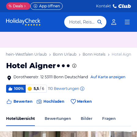
%
Deals
App öffnen
Kontakt
Hotel, Reiseziel
rdrhein-Westfalen Urlaub
Bonn Urlaub
Bonn Hotels
Hotel Aigner
Hotel Aigner
Dorotheenstr. 12 53111 Bonn Deutschland
Auf Karte anzeigen
110
Bewertungen
100%
5,5
/ 6
Bewerten
Hochladen
Merken
Hotelübersicht
Bewertungen
Bilder
Fragen