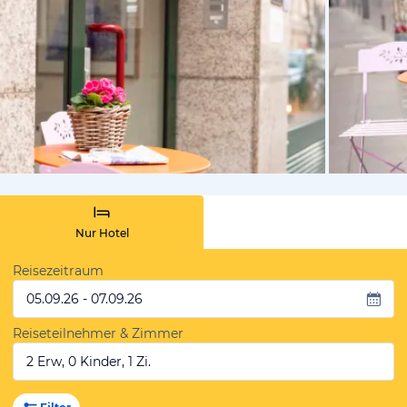
vom Hotelie
Nur Hotel
Reisezeitraum
05.09.26 - 07.09.26
Reiseteilnehmer & Zimmer
2 Erw, 0 Kinder, 1 Zi.