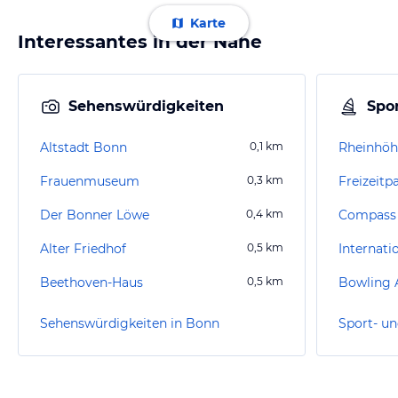
Karte
Interessantes in der Nähe
Sehenswürdigkeiten
Spor
Altstadt Bonn
0,1
km
Rheinhö
Frauenmuseum
0,3
km
Freizeitp
Der Bonner Löwe
0,4
km
Compass 
Alter Friedhof
0,5
km
Beethoven-Haus
0,5
km
Bowling 
Sehenswürdigkeiten in Bonn
Sport- un