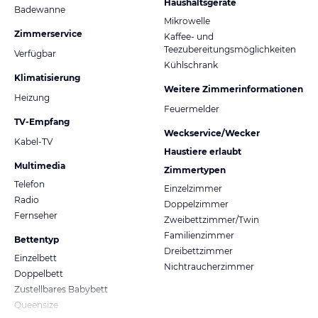
Haushaltsgeräte
Badewanne
Mikrowelle
Zimmerservice
Kaffee- und
Teezubereitungsmöglichkeiten
Verfügbar
Kühlschrank
Klimatisierung
Weitere Zimmerinformationen
Heizung
Feuermelder
TV-Empfang
Weckservice/Wecker
Kabel-TV
Haustiere erlaubt
Multimedia
Zimmertypen
Telefon
Einzelzimmer
Radio
Doppelzimmer
Fernseher
Zweibettzimmer/Twin
Familienzimmer
Bettentyp
Dreibettzimmer
Einzelbett
Nichtraucherzimmer
Doppelbett
Zustellbares Babybett
Queensize