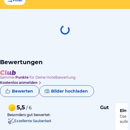
Filter
Bewertungen
Sammle
Punkte
für Deine Hotelbewertung.
Kostenlos anmelden
Bewerten
Bilder hochladen
5,5
Gut
/ 6
Ein 
Besonders gut bewertet:
Das H
Exzellente Sauberkeit
außen