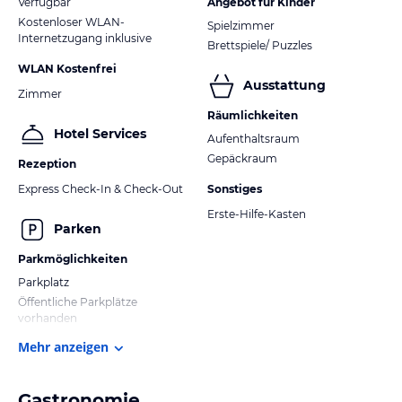
Verfügbar
Angebot für Kinder
Kostenloser WLAN-
Spielzimmer
Internetzugang inklusive
Brettspiele/ Puzzles
WLAN Kostenfrei
Ausstattung
Zimmer
Räumlichkeiten
Hotel Services
Aufenthaltsraum
Gepäckraum
Rezeption
Express Check-In & Check-Out
Sonstiges
Erste-Hilfe-Kasten
Parken
Parkmöglichkeiten
Parkplatz
Öffentliche Parkplätze
vorhanden
Mehr anzeigen
Gastronomie