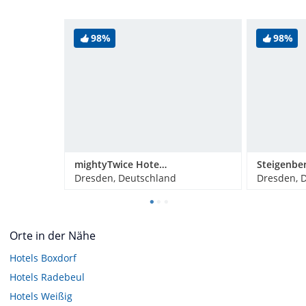
98%
98%
mightyTwice Hotel Dresden
Dresden, Deutschland
Dresden, 
Orte in der Nähe
Hotels
Boxdorf
Hotels
Radebeul
Hotels
Weißig