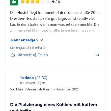
4
/ 6
oder als Komfortzimmer,
- Aufenthaltsräume mit TV, CD- Player, Radio, Reiselektüre aus der
Das Hostel liegt im Innenhof der Louisenstraße 20 in
Region in verschiedenen Sprachen, Spielesammlungen für jedes
Dresden-Neustadt. Sehr gut Lage, es ist relativ viel
Alter,
Los in der Straße wenn man was erleben möchte. Die
- eine komplett eingerichtete Küche zur Selbstverpflegung (zum
Zimmer sind klein und große, ja nachdem was man
Kochen, Backen, Braten, etc.),
- Internet und W-Lan in der Lobby und teilweise auf dem Zimmer,
für eins bekommt. Gemeinschafts WC und Dusche auf
Mehr anzeigen
- tagsüber gratis verschiedene Tee- und Zuckersorten mit Gebäck
dem Flur. Alles sehr sauber. Freundlicher check in und
checke out.
Meilengutschrift erhalten
Hilfreich
Teilen
Hinweis:
Allgemeine und unverbindliche
Hoteliers-/Veranstalter-/Kataloginformationen. Alle Angaben
ohne Gewähr und ohne Prüfung durch HolidayCheck. Bitte
lies vor der Buchung die verbindlichen
Angebotsdetails
des
jeweiligen Veranstalters.
Tatiana
(
46-50
)
87
Bewertungen
Vor 1 Jahr • Verreist als Paar im November 2024
Die Platzierung eines Kühlers mit kaltem
und heiße