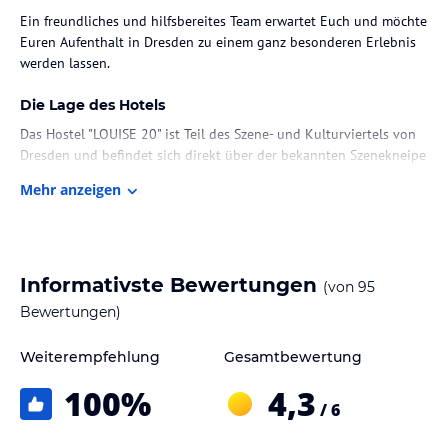
Ein freundliches und hilfsbereites Team erwartet Euch und möchte
Euren Aufenthalt in Dresden zu einem ganz besonderen Erlebnis
werden lassen.
Die Lage des Hotels
Das Hostel "LOUISE 20" ist Teil des Szene- und Kulturviertels von
Dresden und befindet sich direkt über der bekannten Szenekneipe
"Planwirtschaft". In unmittelbarer Nähe unserer Jugendherberge
Mehr anzeigen
finden Sie über 130 Kneipen, Bars und Restaurants. 3 Kinos und
zahlreiche Theater so wie Clubs und Galerien runden das Angebot
dieser erstklassigen Lage ab.
Der historische Stadtkern mit Semperoper, Zwinger und
Informativste Bewertungen
(von
95
Frauenkirche ist in wenigen Minuten zu Fuß zu erreichen. Ausflüge
Bewertungen)
in die Sächsische Schweiz, und zu weiteren Zielen der vielfältigen
Dresdner Umgebung, können von dem ca. 800 m entfernten
Weiterempfehlung
Gesamtbewertung
100
%
4,3
Zimmer / Unterbringung im Hotel
/ 6
Das Hostel verfügt über 78 Betten, welche auf 12 Zimmer und fünf