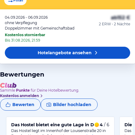
Filter
ab
152 €
04.09.2026 - 06.09.2026
ohne Verpflegung
2 ERW • 2 Nächte
Doppelzimmer mit Gemeinschaftsbad
Kostenlos stornierbar
Bis 31.08.2026, 21:59
Hotelangebote
ansehen
Bewertungen
Sammle
Punkte
für Deine Hotelbewertung.
Kostenlos anmelden
Bewerten
Bilder hochladen
Das Hostel bietet eine gute Lage in Dresden-Neustadt.
4
/ 6
Die 
Das Hostel liegt im Innenhof der Louisenstraße 20 in
Das H