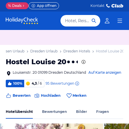
%
Deals
App öffnen
Kontakt
Hotel, Reiseziel
achsen Urlaub
Dresden Urlaub
Dresden Hotels
Hostel Louise 20
Hostel Louise 20
Louisenstr. 20 01099 Dresden Deutschland
Auf Karte anzeigen
95
Bewertungen
100%
4,3
/ 6
Bewerten
Hochladen
Merken
Hotelübersicht
Bewertungen
Bilder
Fragen