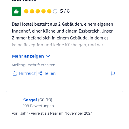
5
/ 6
Das Hostel besteht aus 2 Gebäuden, einem eigenen
Innenhof, einer Küche und einem Essbereich. Unser
Zimmer befand sich in einem Gebäude, in dem es
keine Rezeption und keine Küche gab, und wir
mussten die Straße mit kochendem Wasser
Mehr anzeigen
überqueren. Auf der Etage befinden sich 2 Blöcke mit
jeweils 4 Zimmern und 1 Badezimmer, es gibt weder
Meilengutschrift erhalten
einen Wasserkocher noch einen Boiler. Obwohl es
Hilfreich
Teilen
wirklich nicht schaden würde, sich nach einem
Spaziergang im November mit heißem Tee in Ihrem
Zimmer aufzuwärmen.
Sergei
(
66-70
)
108
Bewertungen
Vor 1 Jahr • Verreist als Paar im November 2024