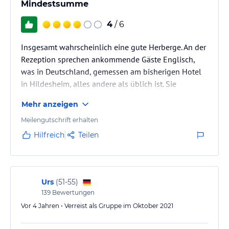
Mindestsumme
4
/ 6
Insgesamt wahrscheinlich eine gute Herberge. An der
Rezeption sprechen ankommende Gäste Englisch,
was in Deutschland, gemessen am bisherigen Hotel
in Hildesheim, alles andere als üblich ist. Sie
erlaubten uns, unser Gepäck bis zum Check-in zu
Mehr anzeigen
lassen (wir kamen gegen 11 Uhr aus Leipzig an),
zeigten uns, wo sich die Küche und der gemeinsame
Meilengutschrift erhalten
Gästebereich im zweiten Stock befanden, und
Hilfreich
Teilen
kochten sogar Kaffee. Ebenso gelang es uns, unsere
Sachen am Abreisetag zurückzulassen, da unser Zug
nach Prag um 19:00 Uhr abfuhr. Das…
Urs
(
51-55
)
139
Bewertungen
Vor 4 Jahren • Verreist als Gruppe im Oktober 2021