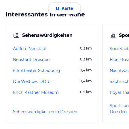
Karte
Interessantes in der Nähe
Sehenswürdigkeiten
Spor
Äußere Neustadt
0,3
km
Societaet
Neustadt Dresden
0,3
km
Elbe Flus
Filmtheater Schauburg
0,4
km
Nachtwä
Die Welt der DDR
0,4
km
Sächsisc
Erich Kästner Museum
0,5
km
Royal Th
Sport- un
Sehenswürdigkeiten in Dresden
Dresden