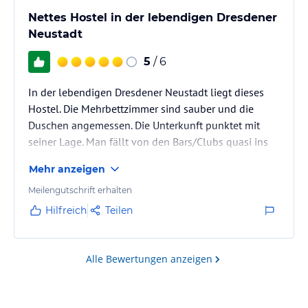
Nettes Hostel in der lebendigen Dresdener
Neustadt
5
/ 6
In der lebendigen Dresdener Neustadt liegt dieses
Hostel. Die Mehrbettzimmer sind sauber und die
Duschen angemessen. Die Unterkunft punktet mit
seiner Lage. Man fällt von den Bars/Clubs quasi ins
Bett. Im Innenhof gibt es ein Brauhaus, das
Mehr anzeigen
exzellentes Essen serviert.
Meilengutschrift erhalten
Hilfreich
Teilen
Alle Bewertungen anzeigen