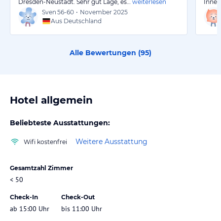
Dresden-Neustadt. Sehr gut Lage, es…
weiterlesen
Innen
Sven
56-60
•
November 2025
Aus Deutschland
Alle Bewertungen (
95
)
Hotel allgemein
Beliebteste Ausstattungen:
Weitere Ausstattung
Wifi kostenfrei
Gesamtzahl Zimmer
< 50
Check-In
Check-Out
ab 15:00 Uhr
bis 11:00 Uhr