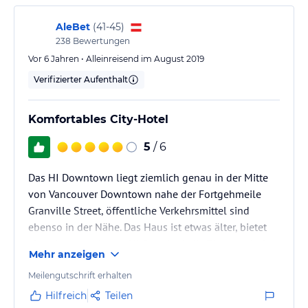
AleBet
(
41-45
)
238
Bewertungen
Vor 6 Jahren • Alleinreisend im August 2019
Verifizierter Aufenthalt
Komfortables City-Hotel
5
/ 6
Das HI Downtown liegt ziemlich genau in der Mitte
von Vancouver Downtown nahe der Fortgehmeile
Granville Street, öffentliche Verkehrsmittel sind
ebenso in der Nähe. Das Haus ist etwas älter, bietet
aber den gewohnten HI Standard, die Zimmer sind
Mehr anzeigen
groß, sauber und komfortabel, die meisten haben
auch einen kleinen Balkon dabei. Das
Meilengutschrift erhalten
Frühstücksbüffet ist OK, aber überschaubar.
Hilfreich
Teilen