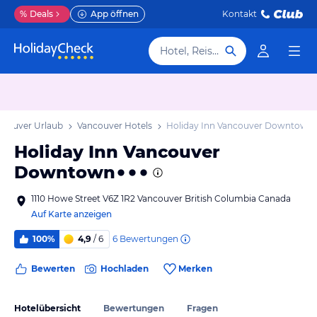
%
Deals
App öffnen
Kontakt
Hotel, Reiseziel
ncouver Urlaub
Vancouver Hotels
Holiday Inn Vancouver Downtown
Holiday Inn Vancouver
Downtown
1110 Howe Street V6Z 1R2 Vancouver British Columbia Canada
Auf Karte anzeigen
6
Bewertungen
100%
4,9
/ 6
Bewerten
Hochladen
Merken
Hotelübersicht
Bewertungen
Fragen