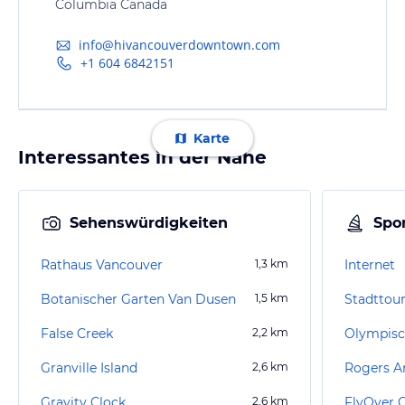
Columbia Canada
info@hivancouverdowntown.com
+1 604 6842151
Karte
Interessantes in der Nähe
Sehenswürdigkeiten
Spor
Rathaus Vancouver
1,3
km
Internet
Botanischer Garten Van Dusen
1,5
km
Stadttou
False Creek
2,2
km
Olympisc
Granville Island
2,6
km
Rogers A
Gravity Clock
2,6
km
FlyOver 