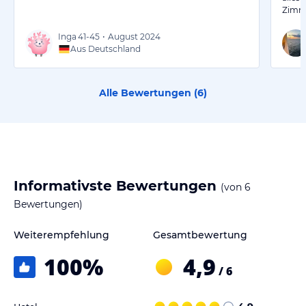
Zimm
Inga
41-45
•
August 2024
Aus Deutschland
Alle Bewertungen (
6
)
Informativste Bewertungen
(von
6
Bewertungen)
Weiterempfehlung
Gesamtbewertung
100
%
4,9
/ 6