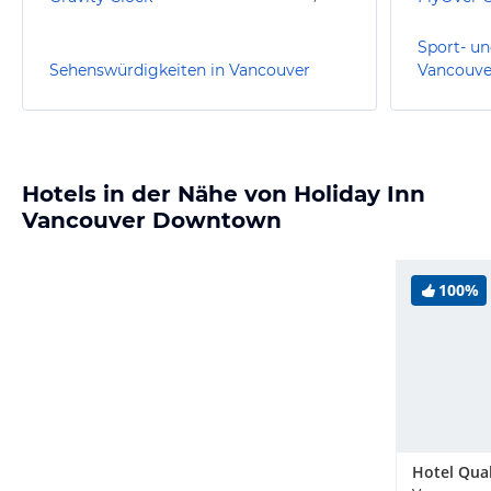
Sport- un
Sehenswürdigkeiten in Vancouver
Vancouve
Hotels in der Nähe von Holiday Inn
Vancouver Downtown
100%