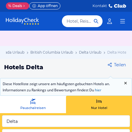
%
Deals
App öffnen
Kontakt
Hotel, Reiseziel
anada Urlaub
British Columbia Urlaub
Delta Urlaub
Delta Hotels
Teilen
Hotels Delta
Diese Hotelliste zeigt unsere am häufigsten gebuchten Hotels an.
Informationen zu Rankings und Bewertungen findest Du
hier
Pauschalreisen
Nur Hotel
Delta