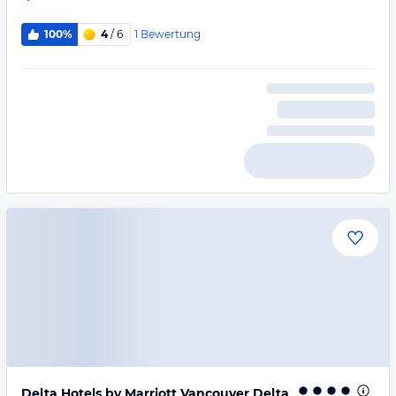
1
Bewertung
100%
4
/ 6
Delta Hotels by Marriott Vancouver Delta