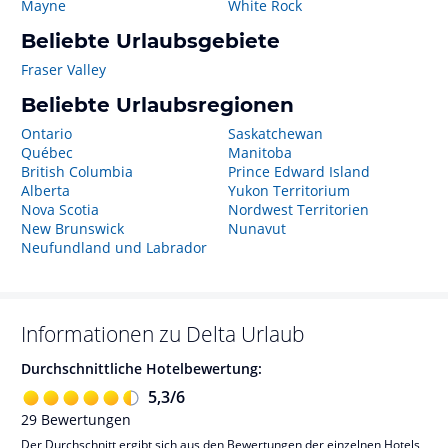
Mayne
White Rock
Beliebte Urlaubsgebiete
Fraser Valley
Beliebte Urlaubsregionen
Ontario
Saskatchewan
Québec
Manitoba
British Columbia
Prince Edward Island
Alberta
Yukon Territorium
Nova Scotia
Nordwest Territorien
New Brunswick
Nunavut
Neufundland und Labrador
Informationen zu
Delta
Urlaub
Durchschnittliche Hotelbewertung:
5,3
/
6
29
Bewertungen
Der Durchschnitt ergibt sich aus den Bewertungen der einzelnen Hotels