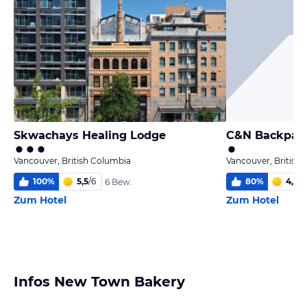
Skwachays Healing Lodge
C&N Backpack
Vancouver, British Columbia
Vancouver, British
100
%
5,5
/
6
80
%
4,5
/
6
6 Bew.
Zum Hotel
Zum Hotel
Infos New Town Bakery