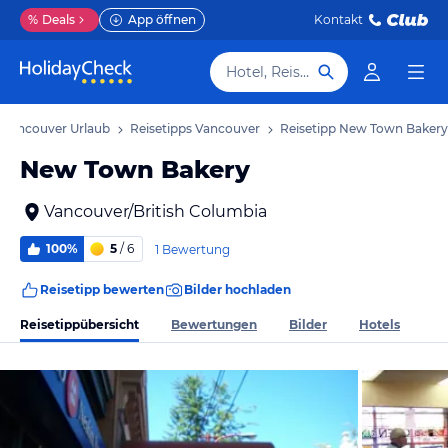
%
Deals
App öffnen
Kontakt
Hotel, Reiseziel
Vancouver Urlaub
Reisetipps Vancouver
Reisetipp New Town Bakery
New Town Bakery
Vancouver/British Columbia
100%
5
/ 6
1 Bewertung
Reisetipp bewerten
Bilder hochladen
Reisetippübersicht
Bewertungen
Bilder
Hotels