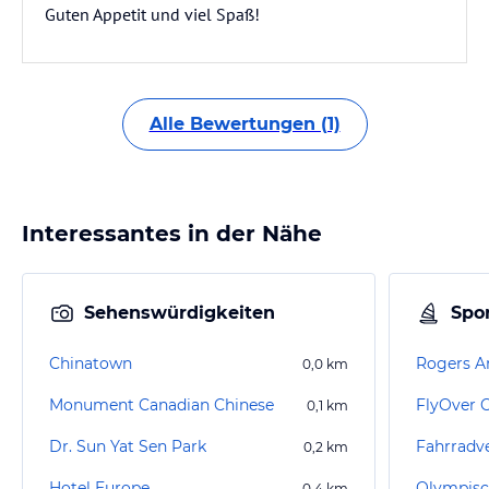
Guten Appetit und viel Spaß!
Alle Bewertungen (1)
Interessantes in der Nähe
Sehenswürdigkeiten
Spor
Chinatown
Rogers A
0,0
km
Monument Canadian Chinese
FlyOver 
0,1
km
Dr. Sun Yat Sen Park
Fahrradv
0,2
km
Hotel Europe
Olympisc
0,4
km