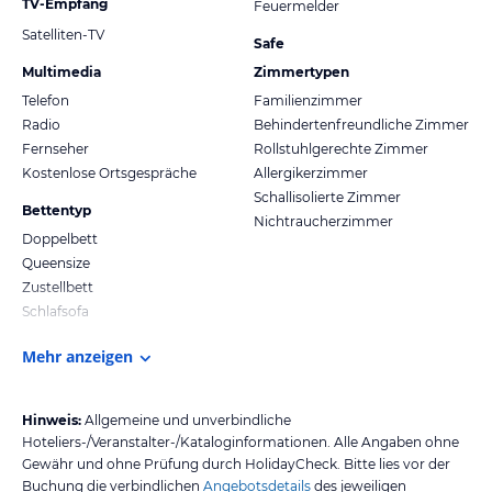
TV-Empfang
Feuermelder
Satelliten-TV
Safe
Multimedia
Zimmertypen
Telefon
Familienzimmer
Radio
Behindertenfreundliche Zimmer
Fernseher
Rollstuhlgerechte Zimmer
Kostenlose Ortsgespräche
Allergikerzimmer
Schallisolierte Zimmer
Bettentyp
Nichtraucherzimmer
Doppelbett
Queensize
Zustellbett
Schlafsofa
Mehr anzeigen
Hinweis:
Allgemeine und unverbindliche
Hoteliers-/Veranstalter-/Kataloginformationen. Alle Angaben ohne
Gewähr und ohne Prüfung durch HolidayCheck. Bitte lies vor der
Buchung die verbindlichen
Angebotsdetails
des jeweiligen