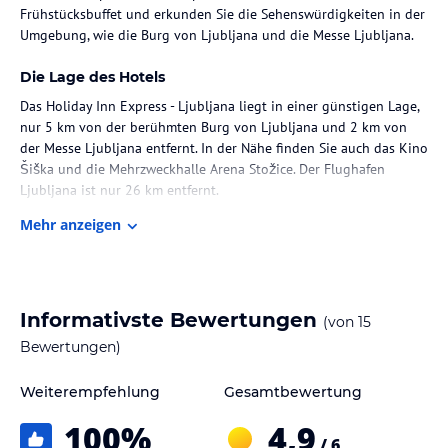
Frühstücksbuffet und erkunden Sie die Sehenswürdigkeiten in der
Umgebung, wie die Burg von Ljubljana und die Messe Ljubljana.
Die Lage des Hotels
Das Holiday Inn Express - Ljubljana liegt in einer günstigen Lage,
nur 5 km von der berühmten Burg von Ljubljana und 2 km von
der Messe Ljubljana entfernt. In der Nähe finden Sie auch das Kino
Šiška und die Mehrzweckhalle Arena Stožice. Der Flughafen
Ljubljana ist nur 26 km entfernt.
Mehr anzeigen
Zimmer / Unterbringung im Hotel
Die Zimmer im Holiday Inn Express - Ljubljana sind komfortabel
eingerichtet und bieten Annehmlichkeiten wie Klimaanlage, einen
Schreibtisch, einen LCD-TV und ein eigenes Bad mit Dusche,
Informativste Bewertungen
(von
15
Haartrockner und kostenlosen Pflegeprodukten.
Bewertungen)
Gastronomie im Hotel
Weiterempfehlung
Gesamtbewertung
Beginnen Sie Ihren Tag mit einem leckeren Frühstücksbuffet, das
in der Unterkunft serviert wird.
100
%
4,9
/ 6