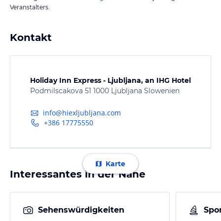
Veranstalters.
Kontakt
Holiday Inn Express - Ljubljana, an IHG Hotel
Podmilscakova 51 1000 Ljubljana Slowenien
info@hiexljubljana.com
+386 17775550
Karte
Interessantes in der Nähe
Sehenswürdigkeiten
Spor