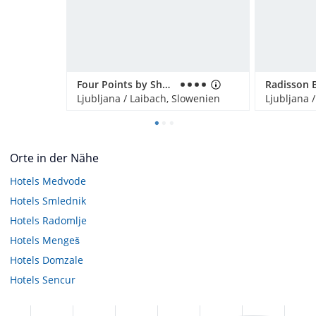
Four Points by Sheraton Hotel Ljubljana Mons
Ljubljana / Laibach, Slowenien
Ljubljana 
Orte in der Nähe
Hotels
Medvode
Hotels
Smlednik
Hotels
Radomlje
Hotels
Mengeš
Hotels
Domzale
Hotels
Sencur