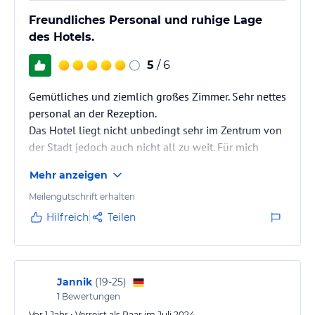
Freundliches Personal und ruhige Lage
des Hotels.
5
/ 6
Gemütliches und ziemlich großes Zimmer. Sehr nettes
personal an der Rezeption.
Das Hotel liegt nicht unbedingt sehr im Zentrum von
der Stadt jedoch auch nicht all zu weit. Für mich
entscheident, dass es in der Nähe meines Termins
Mehr anzeigen
war. Sehr ruhige Lage.
Meilengutschrift erhalten
Hilfreich
Teilen
Jannik
(
19-25
)
1
Bewertungen
Vor 1 Jahr • Verreist als Paar im Juli 2024