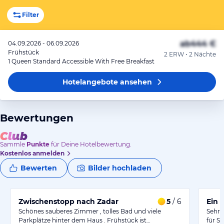
Filter
ab
444 €
04.09.2026 - 06.09.2026
Frühstück
2 ERW • 2 Nächte
1 Queen Standard Accessible With Free Breakfast
Hotelangebote
ansehen
Bewertungen
Sammle
Punkte
für Deine Hotelbewertung.
Kostenlos anmelden
Bewerten
Bilder hochladen
Zwischenstopp nach Zadar
5
/ 6
Ein 
Schönes sauberes Zimmer , tolles Bad und viele
Sehr 
Parkplätze hinter dem Haus . Frühstück ist…
für S