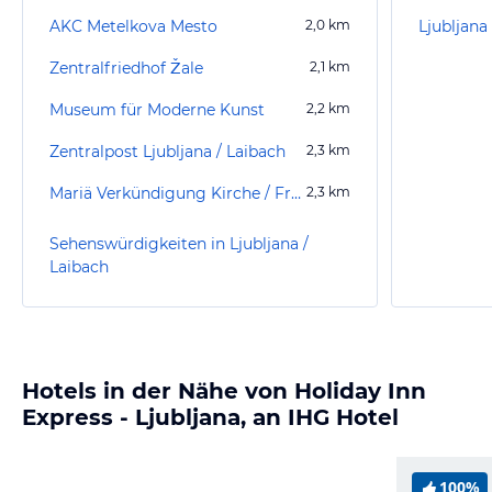
AKC Metelkova Mesto
2,0
km
Ljubljan
Zentralfriedhof Žale
2,1
km
Museum für Moderne Kunst
2,2
km
Zentralpost Ljubljana / Laibach
2,3
km
Mariä Verkündigung Kirche / Franziskanerkirche
2,3
km
Sehenswürdigkeiten in Ljubljana /
Laibach
Hotels in der Nähe von Holiday Inn
Express - Ljubljana, an IHG Hotel
100%