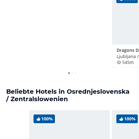
Ljubljana 
545m
Beliebte Hotels in Osrednjeslovenska
/ Zentralslowenien
100%
100%