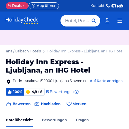
%
Deals
App öffnen
Kontakt
Hotel, Reiseziel
jubljana / Laibach Hotels
Holiday Inn Express - Ljubljana, an IHG Hotel
Holiday Inn Express -
Ljubljana, an IHG Hotel
Podmilscakova 51 1000 Ljubljana Slowenien
Auf Karte anzeigen
15
Bewertungen
100%
4,9
/ 6
Bewerten
Hochladen
Merken
Hotelübersicht
Bewertungen
Fragen