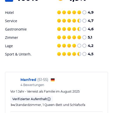
Sport und Unterhaltung
In der Unterkunft können Sie den schönen Garten und die
Hotel
4,9
Terrasse genießen.
Service
4,7
Hinweis:
Verfasst von HolidayCheck mit Hilfe von KI. Alle
Gastronomie
4,6
Angaben ohne Gewähr. Bitte lies vor der Buchung die
verbindlichen
Angebotsdetails
des jeweiligen Veranstalters.
Zimmer
5,1
Lage
4,2
Sport & Unterh.
4,5
Manfred
(
51-55
)
4
Bewertungen
Vor 1 Jahr • Verreist als Familie im August 2025
Verifizierter Aufenthalt
Standardzimmer, 1 Queen-Bett und Schlafsofa