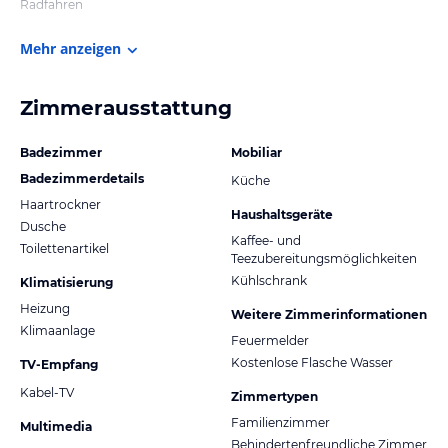
Radfahren
Mehr anzeigen
Zimmerausstattung
Badezimmer
Mobiliar
Badezimmerdetails
Küche
Haartrockner
Haushaltsgeräte
Dusche
Kaffee- und
Toilettenartikel
Teezubereitungsmöglichkeiten
Kühlschrank
Klimatisierung
Heizung
Weitere Zimmerinformationen
Klimaanlage
Feuermelder
Kostenlose Flasche Wasser
TV-Empfang
Kabel-TV
Zimmertypen
Familienzimmer
Multimedia
Behindertenfreundliche Zimmer