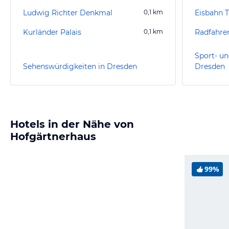
Ludwig Richter Denkmal
0,1
km
Kurländer Palais
0,1
km
Radfahre
Sport- un
Sehenswürdigkeiten in Dresden
Dresden
Hotels in der Nähe von
Hofgärtnerhaus
99%