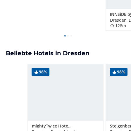
Dresden, 
128m
Beliebte Hotels in Dresden
98%
98%
mightyTwice Hotel Dresden