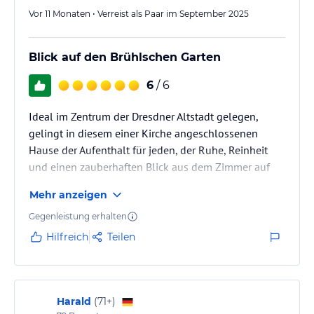
Vor 11 Monaten • Verreist als Paar im September 2025
Blick auf den Brühlschen Garten
6
/ 6
Ideal im Zentrum der Dresdner Altstadt gelegen,
gelingt in diesem einer Kirche angeschlossenen
Hause der Aufenthalt für jeden, der Ruhe, Reinheit
und einen zauberhaften Blick aus dem Zimmer auf
den Brühlschen Garten unweit der
Mehr anzeigen
Dampferanlegestelle genießen möchte. Für Liebhaber
der Künste ein optimaler Ausgangspunkt für
Gegenleistung erhalten
Spaziergänge zum Zwinger, der Frauenkirche und
Hilfreich
Teilen
dem Dresdner Schloss. Wie schön, dass wir uns
zwischendurch eine Tasse Tee in der Teeküche auf
unserer Hoteletage selbst zubereiten konnten.
Harald
(
71+
)