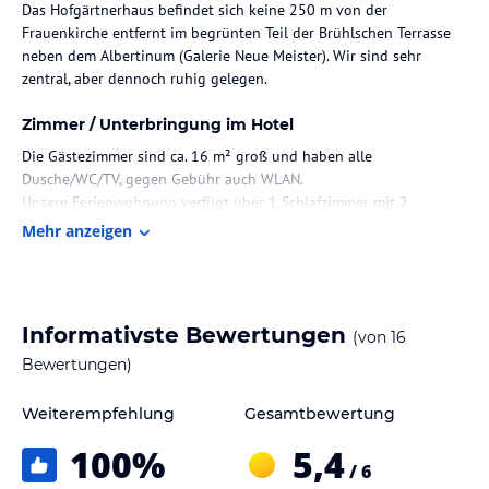
Das Hofgärtnerhaus befindet sich keine 250 m von der
Frauenkirche entfernt im begrünten Teil der Brühlschen Terrasse
neben dem Albertinum (Galerie Neue Meister). Wir sind sehr
zentral, aber dennoch ruhig gelegen.
Zimmer / Unterbringung im Hotel
Die Gästezimmer sind ca. 16 m² groß und haben alle
Dusche/WC/TV, gegen Gebühr auch WLAN.
Unsere Ferienwohnung verfügt über 1 Schlafzimmer mit 2
Einzelbetten, Wohnzimmer mit 2 Einzelsofas (Liegefläche 1x2 m), 1
Mehr anzeigen
Aufbettung ist möglich, Einbauküche mit 4 Kochstellen-Ceranfeld,
Backofen, Kühlschrank mit Tiefkühlfach, Geschirrspüler, Toaster,
Kaffeemaschine, Wasserkocher, großer Esstisch mit 6 Stühlen,
Kabel -TV, Dusche und WC getrennt.
Informativste Bewertungen
(von
16
Gastronomie im Hotel
Bewertungen)
Das Bistro in unserem Haus, in welchem auch das Frühstück
Weiterempfehlung
Gesamtbewertung
eingenommen wird, bietet täglich von 8.00 bis 21.00 Uhr
durchgehend warme Küche.
100
%
5,4
/ 6
Sonstige Einrichtungen und Services