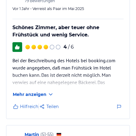
79
Bewertungen
Vor 1 Jahr • Verreist als Paar im Mai 2025
Schönes Zimmer, aber teuer ohne
Frühstück und wenig Service.
4
/ 6
Bei der Beschreibung des Hotels bei booking.com
wurde angegeben, daß man Frühstück im Hotel
buchen kann. Das ist derzeit nicht möglich. Man
verwies auf eine nahegelegene Bäckerei. Das
Frühstück
Mehr anzeigen
dort ist sehr überteuert. Hätten wir dies gewußt,
hätten wir dieses Hotel nicht gebucht. Für
Hilfreich
Teilen
Übernachtung
ohne Frühstück fanden wir den Preis überhöht.
Martin
(
51-55
)