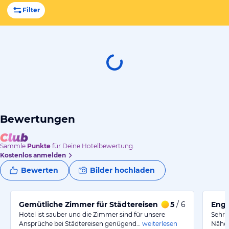
Filter
Bewertungen
Sammle
Punkte
für Deine Hotelbewertung.
Kostenlos anmelden
Bewerten
Bilder hochladen
Gemütliche Zimmer für Städtereisen mit neuem Bad
5
/ 6
Enga
Hotel ist sauber und die Zimmer sind für unsere
Sehr 
Ansprüche bei Städtereisen genügend…
weiterlesen
Näher