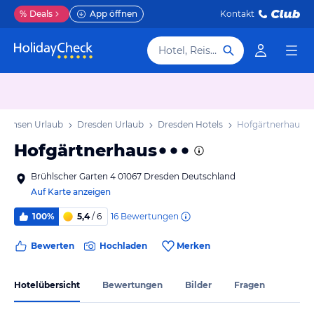
%
Deals
App öffnen
Kontakt
Hotel, Reiseziel
Sachsen Urlaub
Dresden Urlaub
Dresden Hotels
Hofgärtnerhaus
Hofgärtnerhaus
Brühlscher Garten 4 01067 Dresden Deutschland
Auf Karte anzeigen
16
Bewertungen
100%
5,4
/ 6
Bewerten
Hochladen
Merken
Hotelübersicht
Bewertungen
Bilder
Fragen