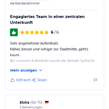
Standardzimmer
Engagiertes Team in einer zentralen
Unterkunft
6
/ 6
Sehr angenehmer Aufenthalt.
Näher, besser und ruhiger zur Stadtmitte, geht's
kaum.
Bei unserem Aufenthalt wurde der Betrieb "aufrecht
erhalten", da der Besitzer scheinbar gekündigt wurde.
Mehr anzeigen
Die Leute waren aber sehr engagiert und haben es
gut gemacht Frühstück war auch okay, alles in allem
Hilfreich
Teilen
eine runde Sache.
Elvira
(
66-70
)
3
Bewertungen