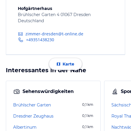
Hofgärtnerhaus
Brühlscher Garten 4 01067 Dresden
Deutschland
zimmer-dresden@t-online.de
+49351438230
Karte
Interessantes in der Nähe
Sehenswürdigkeiten
Spor
Brühlscher Garten
0,1
km
Sächsisc
Dresdner Zeughaus
0,1
km
Royal Th
Albertinum
0,1
km
Nachtwä