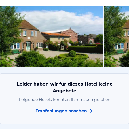
vom Hotelie
Leider haben wir für dieses Hotel keine
Angebote
Folgende Hotels könnten Ihnen auch gefallen
Empfehlungen ansehen