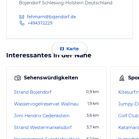
Bojendorf Schleswig-Holstein Deutschland
fehmarn@bojendorf.de
+494372229
Karte
Interessantes in der Nähe
Sehenswürdigkeiten
Spor
Strand Bojendorf
0,9
km
Kitesurf
Wasservogelreservat Wallnau
1,9
km
Jumpy-Doo
Jimi Hendrix Gedenkstein
3,6
km
Golf Club
Strand Westermarkelsdorf
3,7
km
6,2
km