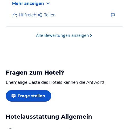
Mehr anzeigen
Die Einrichtung der FeWo ist back to the 90s und die
Matratzen ebenso.
Hilfreich
Teilen
Die FeWo ist sauber und ordentlich.
Alle Bewertungen anzeigen
Fragen zum Hotel?
Ehemalige Gäste des Hotels kennen die Antwort!
Frage stellen
Hotelausstattung Allgemein