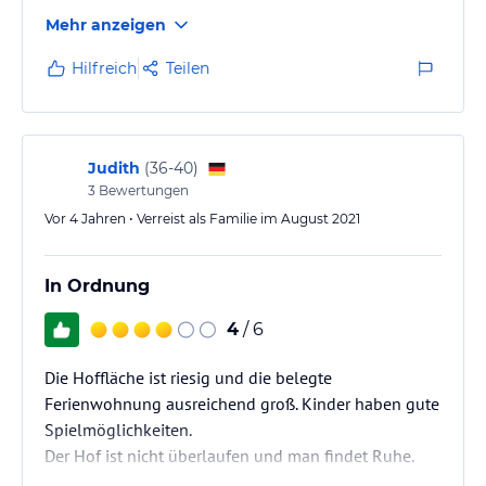
bisschen mehr :) Hunde sind immer willkommen.
Mehr anzeigen
Familiärer und freundlicher Kontakt.
Hilfreich
Teilen
Judith
(
36-40
)
3
Bewertungen
Vor 4 Jahren • Verreist als Familie im August 2021
In Ordnung
4
/ 6
Die Hoffläche ist riesig und die belegte
Ferienwohnung ausreichend groß. Kinder haben gute
Spielmöglichkeiten.
Der Hof ist nicht überlaufen und man findet Ruhe.