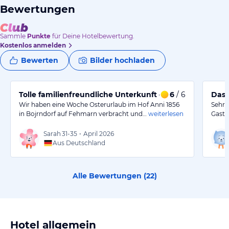
Bewertungen
Sammle
Punkte
für Deine Hotelbewertung.
Kostenlos anmelden
Bewerten
Bilder hochladen
Tolle familienfreundliche Unterkunft direkt an der Osts
6
/ 6
Das 
Wir haben eine Woche Osterurlaub im Hof Anni 1856
Sehr 
in Bojrndorf auf Fehmarn verbracht und…
weiterlesen
Gastg
Sarah
31-35
•
April 2026
Aus Deutschland
Alle Bewertungen (
22
)
Hotel allgemein