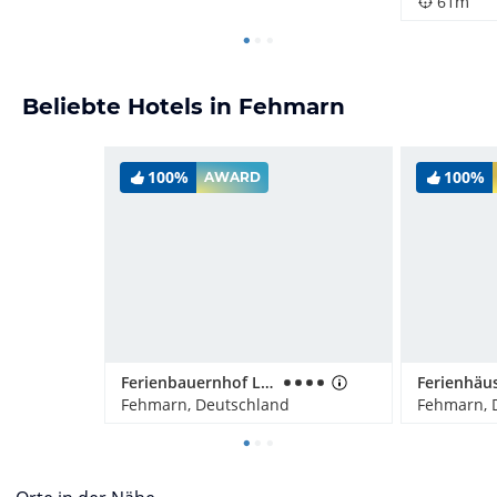
61m
Beliebte Hotels in Fehmarn
100%
100%
AWARD
Ferienbauernhof Liesenberg mit Meerblick
Fehmarn, Deutschland
Fehmarn, 