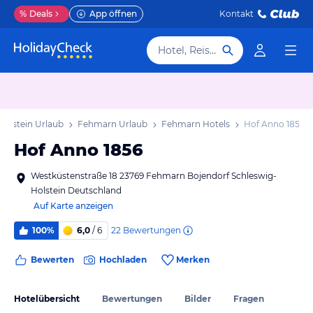
%
Deals
App öffnen
Kontakt
Hotel, Reiseziel
Holstein Urlaub
Fehmarn Urlaub
Fehmarn Hotels
Hof Anno 1856
Hof Anno 1856
Westküstenstraße 18 23769 Fehmarn Bojendorf Schleswig-
Holstein Deutschland
Auf Karte anzeigen
22
Bewertungen
100%
6,0
/ 6
Bewerten
Hochladen
Merken
Hotelübersicht
Bewertungen
Bilder
Fragen