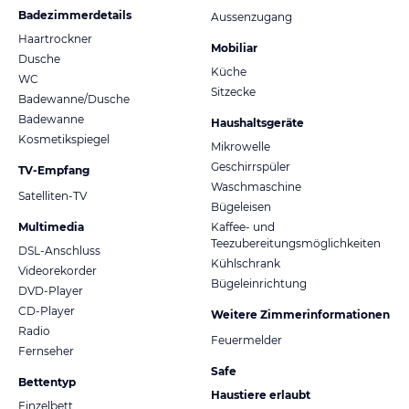
Badezimmerdetails
Aussenzugang
Haartrockner
Mobiliar
Dusche
Küche
WC
Sitzecke
Badewanne/Dusche
Badewanne
Haushaltsgeräte
Kosmetikspiegel
Mikrowelle
Geschirrspüler
TV-Empfang
Waschmaschine
Satelliten-TV
Bügeleisen
Multimedia
Kaffee- und
Teezubereitungsmöglichkeiten
DSL-Anschluss
Kühlschrank
Videorekorder
Bügeleinrichtung
DVD-Player
CD-Player
Weitere Zimmerinformationen
Radio
Feuermelder
Fernseher
Safe
Bettentyp
Haustiere erlaubt
Einzelbett