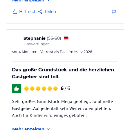
unheimlich engagierten und herzlichen
Gastgebenden empfangen! Absolute Empfehlung -
Hilfreich
Teilen
vor allem für Familien mit Kindern :)
Stephanie
(
56-60
)
1
Bewertungen
Vor 4 Monaten • Verreist als Paar im März 2026
Das große Grundstück und die herzlichen
Gastgeber sind toll.
6
/ 6
Sehr großes Grundstück. Mega gepflegt. Total nette
Gastgeber. Auf jedenfall sehr Weiter zu empfehlen.
Auch für Kinder wird einiges geboten.
Mehr anzeigen