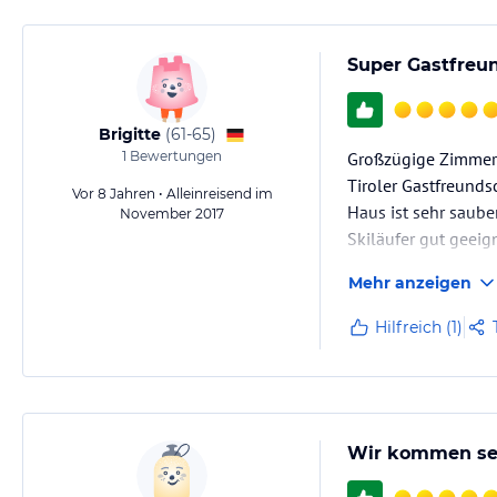
Super Gastfreun
Brigitte
(
61-65
)
1
Bewertungen
Großzügige Zimmer m
Tiroler Gastfreunds
Vor 8 Jahren • Alleinreisend im
Haus ist sehr saube
November 2017
Skiläufer gut geeig
Mehr anzeigen
Hilfreich (1)
Wir kommen sei