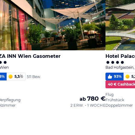
ZA INN Wien Gasometer
Hotel Palac
 Wien
Bad Hofgastein,
8
%
5,3
/
6
93
%
5,
511 Bew.
40 € Cashbac
Flug
780 €
ab
Verpflegung
Frühstück
lzimmer
2 ERW. • 1 WOCHE
Doppelzimmer