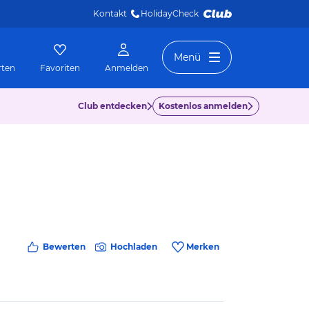
Kontakt
HolidayCheck 
Menü
rten
Favoriten
Anmelden
Club entdecken
Kostenlos anmelden
Bewerten
Hochladen
Merken