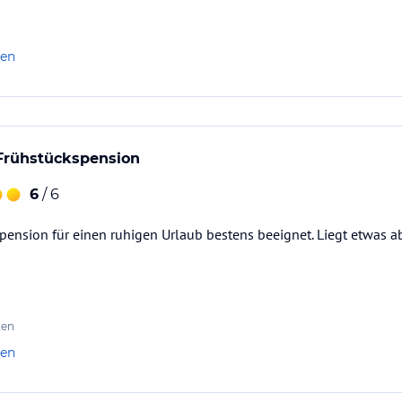
len
 Frühstückspension
6
/ 6
ension für einen ruhigen Urlaub bestens beeignet. Liegt etwas a
ten
len