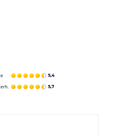
ie
5,4
terh.
5,7