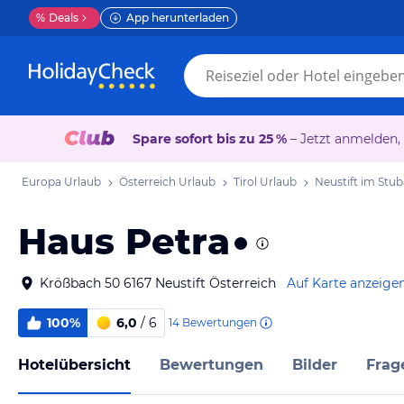
%
Deals
App herunterladen
Spare sofort bis zu 25 %
– Jetzt anmelden,
Europa Urlaub
Österreich Urlaub
Tirol Urlaub
Neustift im Stub
Haus Petra
Krößbach 50 6167 Neustift Österreich
Auf Karte anzeige
100%
6,0
/ 6
14
Bewertungen
Hotelübersicht
Bewertungen
Bilder
Frag