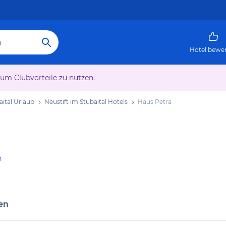
Hotel bewe
 um Clubvorteile zu nutzen.
aital Urlaub
Neustift im Stubaital Hotels
Haus Petra
n
en