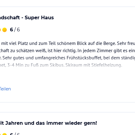
dschaft - Super Haus
6
/ 6
it viel Platz und zum Teil schönem Blick auf die Berge. Sehr fre
chaft zu schätzen weiß, ist hier richtig. In jedem Zimmer gibt es e
r. Sehr gutes und umfangreiches Frühstücksbuffet, bei dem ständig
net, 3-4 Min zu Fuß zum Skibus. Skiraum mit Stiefelheizung.
Teilen
t Jahren und das immer wieder gern!