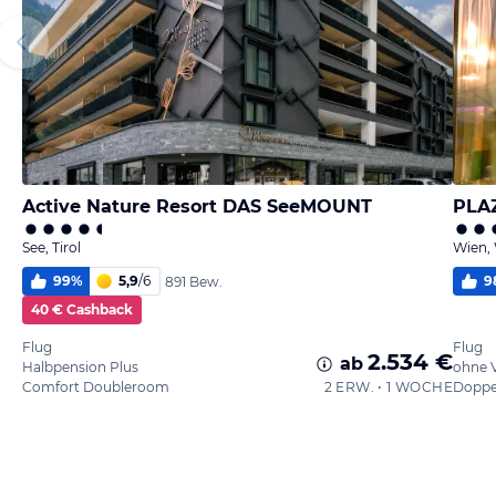
Active Nature Resort DAS SeeMOUNT
PLA
See, Tirol
Wien,
99
%
5,9
/
6
9
891 Bew.
40 € Cashback
Flug
Flug
2.534 €
ab
Halbpension Plus
ohne 
Comfort Doubleroom
2 ERW. • 1 WOCHE
Doppe