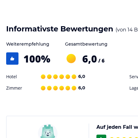
Informativste Bewertungen
(von
14
B
Weiterempfehlung
Gesamtbewertung
100
%
6,0
/ 6
Hotel
6,0
Serv
Zimmer
6,0
Lag
Auf jeden Fall w