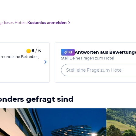
 dieses Hotels.
Kostenlos anmelden
6
/ 6
Antworten aus Bewertunge
KI
reundliche Betreiber,
Stell Deine Fragen zum Hotel
onders gefragt sind