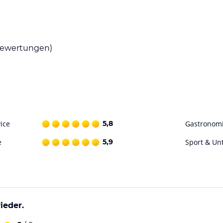
ewertungen)
ice
5,8
Gastronom
e
5,9
Sport & Un
ieder.