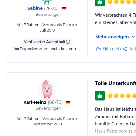
Sabine
(
26-30
)
Wir verbrachten 4 T
1
Bewertungen
ein kleines, aber v
Vor 7 Jahren • Verreist als Paar im
Juli 2019
Mehr anzeigen
Verifizierter Aufenthalt
Hilfreich
Tei
Doppelzimmer - nicht kostenfrei stornierbar
Tolle Unterkunf
Karl-Heinz
(
66-70
)
1
Bewertungen
Das Haus ist leich
Zimmer mit Balkon,
Vor 7 Jahren • Verreist als Paar im
Familie Gleinser. 
September 2018
Haus Petra bereits 